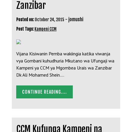
Zanzibar
-
jomushi
Posted on:
October 24, 2015
Post Tags:
Kampeni CCM
Vijana Kisiwanin Pemba wakiingia katika viwanja
vya Gombani kuhudhuria Mkutano wa Ufungaji wa
Kampeni ya CCM ya Mgombea Urais wa Zanzibar
Dk Ali Mohamed Shein.…
CONTINUE READING....
CCM Kufunga Kampeni na