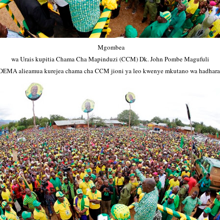
Mgombea
wa Urais kupitia Chama Cha Mapinduzi (CCM) Dk. John Pombe Magufuli
DEMA alieamua kurejea chama cha CCM jioni ya leo kwenye mkutano wa hadhara 