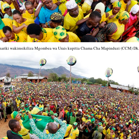
riki wakimsikiliza Mgombea wa Urais kupitia Chama Cha Mapinduzi (CCM) Dk.