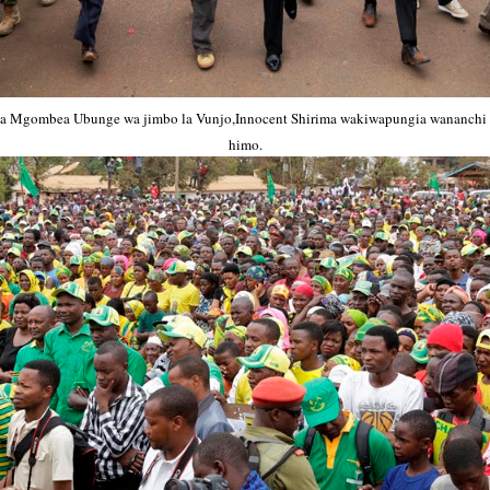
 Mgombea Ubunge wa jimbo la Vunjo,
Innocent Shirima wakiwapungia wananchi
himo.