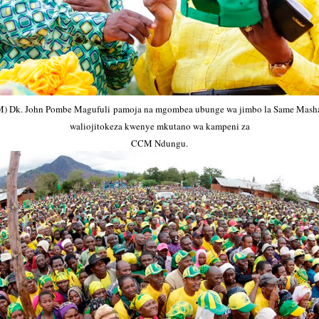
) Dk. John Pombe Magufuli pamoja na mgombea ubunge wa jimbo la Same Masha
waliojitokeza kwenye mkutano wa kampeni za
CCM Ndungu.