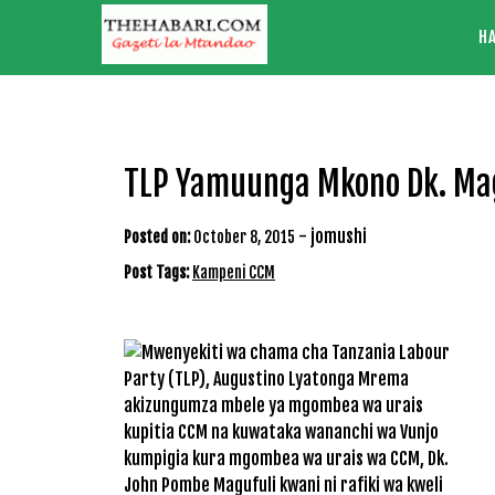
Skip
H
to
content
TLP Yamuunga Mkono Dk. Ma
-
jomushi
Posted on:
October 8, 2015
Post Tags:
Kampeni CCM