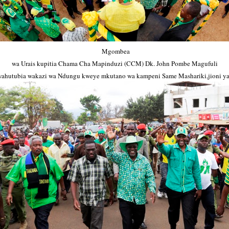
Mgombea
wa Urais kupitia Chama Cha Mapinduzi (CCM) Dk. John Pombe Magufuli
wahutubia wakazi wa Ndungu kweye mkutano wa kampeni Same Mashariki,jioni ya 