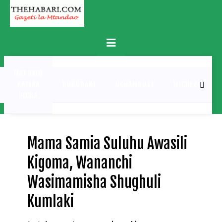
Skip
to
content
Primary
Menu
MATUKIO
KATIKA
BURUDANI
UCHAMBUZI
MICHEZO
PICHA
Mama Samia Suluhu Awasili
Kigoma, Wananchi
Wasimamisha Shughuli
Kumlaki