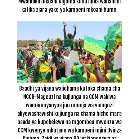
Mwandika mkoani Kigoma kuhutubia wananchi
katika ziara yake ya kampeni mkoani humo.
Baadhi ya vijana waliohama kutoka chama cha
NCCR-Mageuzi na kujiunga na CCM wakiwa
wamemnyanyua juu mmoja wa viongozi
aliyewashawishi kujiunga na chama hicho mara
baada ya kupokelewa na mgombea mwenza wa
CCM kwenye mkutano wa kampeni mjini Uvinza
Kigoma. Zaidi ya vijana 60 wakiongozwa na