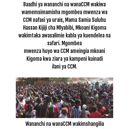
Baadhi ya wananchi na wanaCCM wakiwa
wamemsimamisha mgombea mwenza wa
CCM nafasi ya urais, Mama Samia Suluhu
Hassan Kijiji cha Mlyabibi, Mkoani Kigoma
wakimtaka awasalimie kabla ya kuendelea na
safari. Mgombea
mwenza huyo wa CCM ameingia mkoani
Kigoma kwa ziara ya kampeni kuinadi
ilani ya CCM.
Wananchi na wanaCCM wakimshangilia