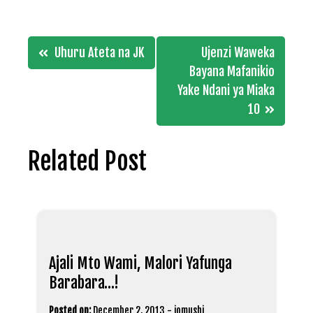
Post
Uhuru Ateta na JK
Ujenzi Waweka
navigation
Bayana Mafanikio
Yake Ndani ya Miaka
10
Related Post
Ajali Mto Wami, Malori Yafunga
Barabara…!
Posted on:
December 2, 2013
-
jomushi