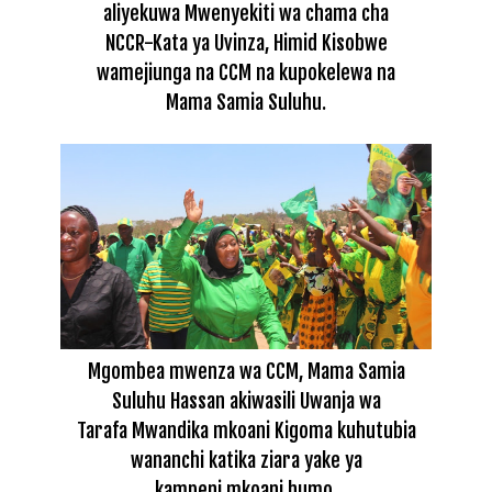
aliyekuwa Mwenyekiti wa chama cha
NCCR-Kata ya Uvinza, Himid Kisobwe
wamejiunga na CCM na kupokelewa na
Mama Samia Suluhu.
Mgombea mwenza wa CCM, Mama Samia
Suluhu Hassan akiwasili Uwanja wa
Tarafa Mwandika mkoani Kigoma kuhutubia
wananchi katika ziara yake ya
kampeni mkoani humo.