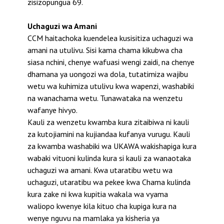
zisizopungua 69.
Uchaguzi wa Amani
CCM haitachoka kuendelea kusisitiza uchaguzi wa
amani na utulivu. Sisi kama chama kikubwa cha
siasa nchini, chenye wafuasi wengi zaidi, na chenye
dhamana ya uongozi wa dola, tutatimiza wajibu
wetu wa kuhimiza utulivu kwa wapenzi, washabiki
na wanachama wetu. Tunawataka na wenzetu
wafanye hivyo.
Kauli za wenzetu kwamba kura zitaibiwa ni kauli
za kutojiamini na kujiandaa kufanya vurugu. Kauli
za kwamba washabiki wa UKAWA wakishapiga kura
wabaki vituoni kulinda kura si kauli za wanaotaka
uchaguzi wa amani. Kwa utaratibu wetu wa
uchaguzi, utaratibu wa pekee kwa Chama kulinda
kura zake ni kwa kupitia wakala wa vyama
waliopo kwenye kila kituo cha kupiga kura na
wenye nguvu na mamlaka ya kisheria ya