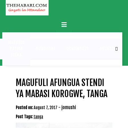
Skip
to
content
Primary
Menu
MATUKIO
KATIKA
BURUDANI
UCHAMBUZI
MICHEZO
PICHA
MAGUFULI AFUNGUA STENDI
YA MABASI KOROGWE, TANGA
-
jomushi
Posted on:
August 7, 2017
Post Tags:
tanga