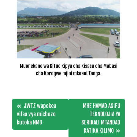
Muonekano wa Kituo Kipya cha Kisasa cha Mabasi
cha Korogwe mjini mkoani Tanga.
Post
JWTZ wapokea
MHE HAMAD ASIFU
navigation
vifaa vya michezo
TEKNOLOJIA YA
kutoka NMB
SERIKALI MTANDAO
KATIKA KILIMO