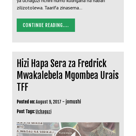
ya uchaguzi nchini humo kulingana na habari
zilizotolewa. Taarifa zinasema…
CONTINUE READING....
Hizi Hapa Sera za Fredrick
Mwakalebela Mgombea Urais
TFF
-
jomushi
Posted on:
August 9, 2017
Post Tags:
Uchaguzi