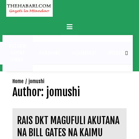
Skip
to
content
Primary
Menu
MATUKIO
KATIKA
BURUDANI
UCHAMBUZI
MICHEZO
PICHA
Home
jomushi
Author:
jomushi
RAIS DKT MAGUFULI AKUTANA
NA BILL GATES NA KAIMU