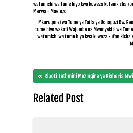
Mkurugenzi wa Tume ya Taifa ya Uchaguzi Bw. Ra
tume hiyo wakati Wajumbe na Mwenyekiti wa Tume
watumishi wa tume hiyo kwa kuweza kufanikisha z
M
Post
Ripoti Tathmini Mazingira ya Kisheria Mw
navigation
Related Post