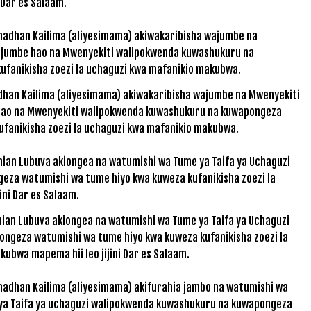
Dar es Salaam.
dhan Kailima (aliyesimama) akiwakaribisha wajumbe na Mwenyekiti
 hao na Mwenyekiti walipokwenda kuwashukuru na kuwapongeza
fanikisha zoezi la uchaguzi kwa mafanikio makubwa.
mian Lubuva akiongea na watumishi wa Tume ya Taifa ya Uchaguzi
ngeza watumishi wa tume hiyo kwa kuweza kufanikisha zoezi la
ubwa mapema hii leo jijini Dar es Salaam.