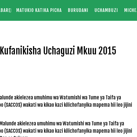
ABARI
MATUKIO KATIKA PICHA
BURUDANI
UCHAMBUZI
MICHE
Kufanikisha Uchaguzi Mkuu 2015
yo Malunde akielezea umuhimu wa Watumishi wa Tume ya Taifa ya
 (SACCOS) wakati wa kikao kazi kilichofanyika mapema hii leo jijini