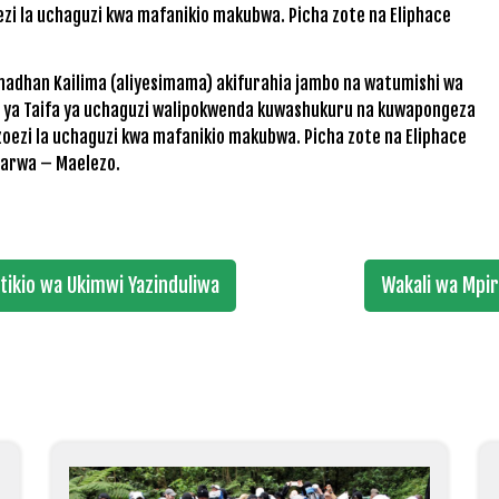
madhan Kailima (aliyesimama) akifurahia jambo na watumishi wa
 ya Taifa ya uchaguzi walipokwenda kuwashukuru na kuwapongeza
oezi la uchaguzi kwa mafanikio makubwa. Picha zote na Eliphace
arwa – Maelezo.
itikio wa Ukimwi Yazinduliwa
Wakali wa Mpir