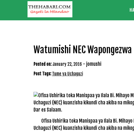
Skip
H
to
content
Watumishi NEC Wapongezwa 
-
jomushi
Posted on:
January 22, 2016
Post Tags:
Tume ya Uchaguzi
Ofisa Ushirika toka Manispaa ya Ilala Bi. Miha
Uchaguzi (NEC) kuanzisha kikundi cha akiba na mikopo