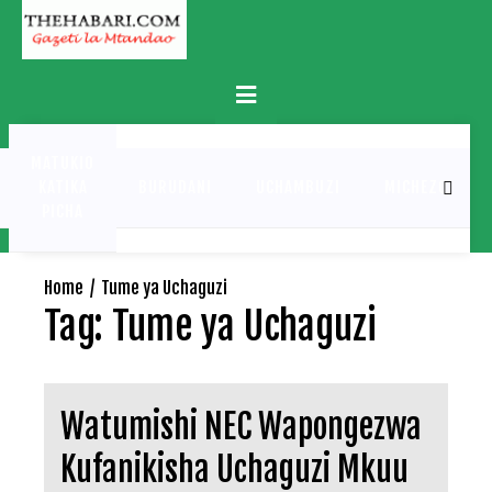
Skip
to
content
Primary
Menu
MATUKIO
KATIKA
BURUDANI
UCHAMBUZI
MICHEZO
PICHA
Home
Tume ya Uchaguzi
Tag:
Tume ya Uchaguzi
Watumishi NEC Wapongezwa
Kufanikisha Uchaguzi Mkuu