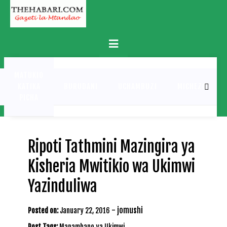
Skip
to
content
Primary
Menu
MATUKIO
KATIKA
BURUDANI
UCHAMBUZI
MICHEZO
PICHA
Ripoti Tathmini Mazingira ya
Kisheria Mwitikio wa Ukimwi
Yazinduliwa
-
jomushi
Posted on:
January 22, 2016
Post Tags:
Mapambano ya Ukimwi