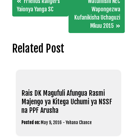
Friends Rangers
Watumishi NEC
navigation
Yaionya Yanga SC
Wapongezwa
Kufanikisha Uchaguzi
Mkuu 2015
Related Post
Rais DK Magufuli Afungua Rasmi
Majengo ya Kitega Uchumi ya NSSF
na PPF Arusha
Posted on:
May 9, 2016
-
Yohana Chance