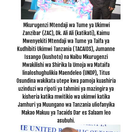
Mkurugenzi Mtendaji wa Tume ya Ukimwi
Zanzibar (ZAC), Dk. Ali Ali (katikati), Kaimu
Mwenyekiti Mtendaji wa Tume ya Taifa ya
Kudhibiti Ukimwi Tanzania (TACAIDS), Jumanne
Issango (kushoto) na Naibu Mkurugenzi
Mwakilishi wa Shirika la Umoja wa Mataifa
linaloshughulikia Maendeleo (UNDP), Titus
Osundina wakikata utepe kwa pamoja kuashiria
uzinduzi wa ripoti ya tahmini ya mazingira ya
kisheria katika mwitikio wa ukimwi katika
Jamhuri ya Muungano wa Tanzania uliofanyika
Makao Makuu ya Tacaids Dar es Salaam leo
asubuhi.