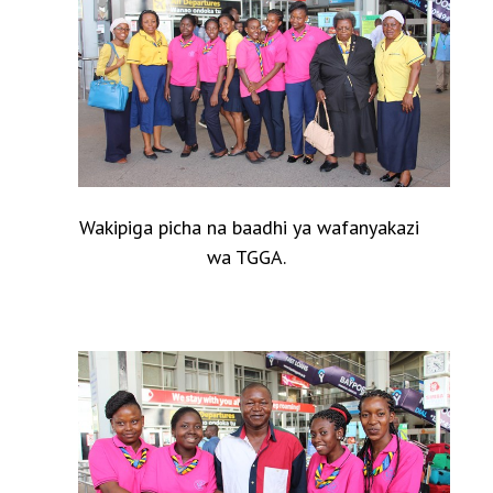
Wakipiga picha na baadhi ya wafanyakazi
wa TGGA.