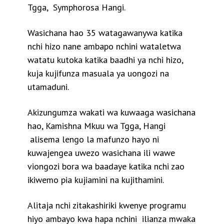
Tgga, Symphorosa Hangi.
Wasichana hao 35 watagawanywa katika
nchi hizo nane ambapo nchini wataletwa
watatu kutoka katika baadhi ya nchi hizo,
kuja kujifunza masuala ya uongozi na
utamaduni.
Akizungumza wakati wa kuwaaga wasichana
hao, Kamishna Mkuu wa Tgga, Hangi
alisema lengo la mafunzo hayo ni
kuwajengea uwezo wasichana ili wawe
viongozi bora wa baadaye katika nchi zao
ikiwemo pia kujiamini na kujithamini.
Alitaja nchi zitakashiriki kwenye programu
hiyo ambayo kwa hapa nchini ilianza mwaka