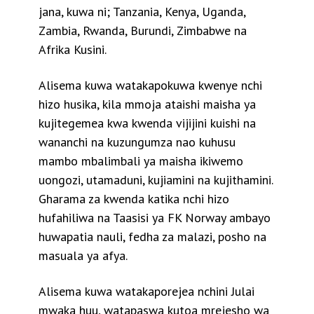
jana, kuwa ni; Tanzania, Kenya, Uganda,
Zambia, Rwanda, Burundi, Zimbabwe na
Afrika Kusini.
Alisema kuwa watakapokuwa kwenye nchi
hizo husika, kila mmoja ataishi maisha ya
kujitegemea kwa kwenda vijijini kuishi na
wananchi na kuzungumza nao kuhusu
mambo mbalimbali ya maisha ikiwemo
uongozi, utamaduni, kujiamini na kujithamini.
Gharama za kwenda katika nchi hizo
hufahiliwa na Taasisi ya FK Norway ambayo
huwapatia nauli, fedha za malazi, posho na
masuala ya afya.
Alisema kuwa watakaporejea nchini Julai
mwaka huu, watapaswa kutoa mrejesho wa