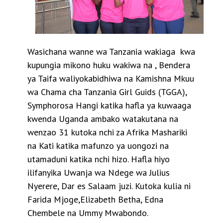
Wasichana wanne wa Tanzania wakiaga kwa
kupungia mikono huku wakiwa na , Bendera
ya Taifa waliyokabidhiwa na Kamishna Mkuu
wa Chama cha Tanzania Girl Guids (TGGA),
Symphorosa Hangi katika hafla ya kuwaaga
kwenda Uganda ambako watakutana na
wenzao 31 kutoka nchi za Afrika Mashariki
na Kati katika mafunzo ya uongozi na
utamaduni katika nchi hizo. Hafla hiyo
ilifanyika Uwanja wa Ndege wa Julius
Nyerere, Dar es Salaam juzi. Kutoka kulia ni
Farida Mjoge,Elizabeth Betha, Edna
Chembele na Ummy Mwabondo.