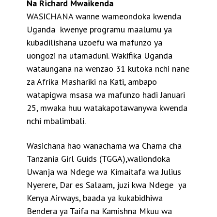
Na Richard Mwaikenda
WASICHANA wanne wameondoka kwenda
Uganda kwenye programu maalumu ya
kubadilishana uzoefu wa mafunzo ya
uongozi na utamaduni.
Wakifika Uganda
wataungana na wenzao 31 kutoka nchi nane
za Afrika Mashariki na Kati, ambapo
watapigwa msasa wa mafunzo hadi Januari
25, mwaka huu watakapotawanywa kwenda
nchi mbalimbali.
Wasichana hao wanachama wa Chama cha
Tanzania Girl Guids (TGGA),waliondoka
Uwanja wa Ndege wa Kimaitafa wa Julius
Nyerere, Dar es Salaam, juzi kwa Ndege ya
Kenya Airways, baada ya kukabidhiwa
Bendera ya Taifa na Kamishna Mkuu wa