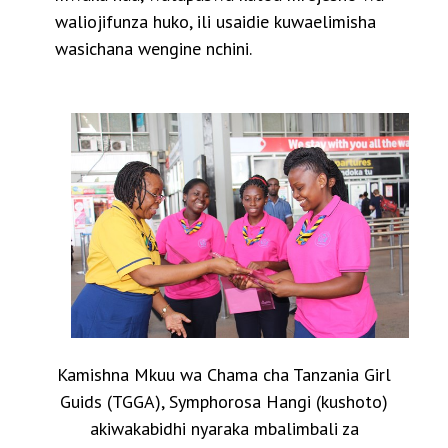
waliojifunza huko, ili usaidie kuwaelimisha
wasichana wengine nchini.
Kamishna Mkuu wa Chama cha Tanzania Girl
Guids (TGGA), Symphorosa Hangi (kushoto)
akiwakabidhi nyaraka mbalimbali za