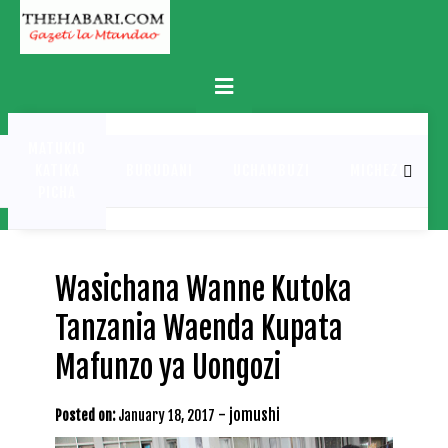
Skip
to
content
Primary
Menu
MATUKIO
KATIKA
BURUDANI
UCHAMBUZI
MICHEZO
PICHA
Wasichana Wanne Kutoka
Tanzania Waenda Kupata
Mafunzo ya Uongozi
-
jomushi
Posted on:
January 18, 2017