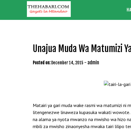
Skip
H
to
content
Unajua Muda Wa Matumizi Ya 
-
admin
Posted on:
December 14, 2015
Matairi ya gari muda wake rasmi wa matumizi ni mi
litengenezwe linaweza kupasuka wakati wowote. Ji
na alama ya nyota mwanzo na mwisho wa hizo namb
mbili za mwisho zinaonyesha mwaka tairi lilipo