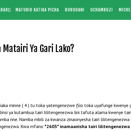
ABARI
MATUKIO KATIKA PICHA
BURUDANI
UCHAMBUZI
MICHE
Matairi Ya Gari Lako?
aka minne ( 4 ) tu toka yatengenezwe (Sio toka uyafunge kwenye gar
nsi ya kutambua tairi lilitengenezwa lini tafuta alama kwenye ta
a nne. Namba mbili za kwanza zinaonyesha tairi lilitengenezwa w
 tengenezwa. Kwa mfano
*2603* inamaanisha tairi lilitengenezwa