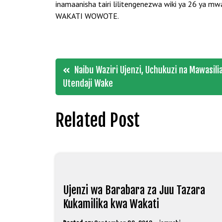
inamaanisha tairi lilitengenezwa wiki ya 26 
WAKATI WOWOTE.
Post
Naibu Waziri Ujenzi, Uchukuzi na Mawasil
Utendaji Wake
navigation
Related Post
Ujenzi wa Barabara za Juu Tazara
Kukamilika kwa Wakati