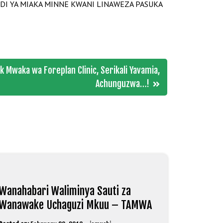
A ZAIDI YA MIAKA MINNE KWANI LINAWEZA PASUKA
 Mwaka wa Foreplan Clinic, Serikali Yavamia,
Achunguzwa…!
Wanahabari Waliminya Sauti za
Wanawake Uchaguzi Mkuu – TAMWA