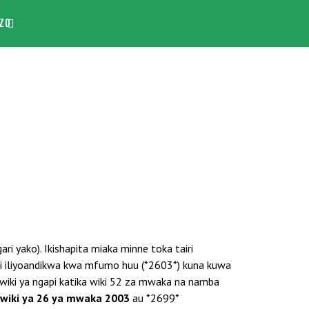
ZO
i yako). Ikishapita miaka minne toka tairi
iri iliyoandikwa kwa mfumo huu (*2603*) kuna kuwa
iki ya ngapi katika wiki 52 za mwaka na namba
 wiki ya 26 ya mwaka 2003
au *2699*