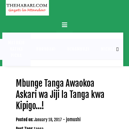
Skip
to
content
Primary
Menu
MATUKIO
KATIKA
BURUDANI
UCHAMBUZI
MICHEZO
PICHA
Mbunge Tanga Awaokoa
Askari wa Jiji la Tanga kwa
Kipigo…!
-
jomushi
Posted on:
January 18, 2017
Post Tags:
tanga