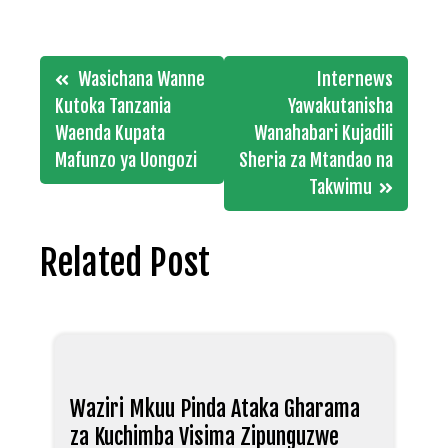
Post
Wasichana Wanne
Internews
navigation
Kutoka Tanzania
Yawakutanisha
Waenda Kupata
Wanahabari Kujadili
Mafunzo ya Uongozi
Sheria za Mtandao na
Takwimu
Related Post
Waziri Mkuu Pinda Ataka Gharama
za Kuchimba Visima Zipunguzwe