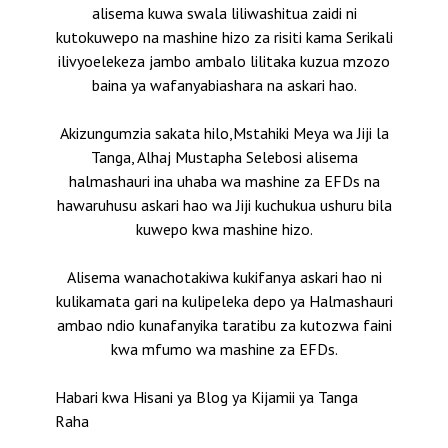
alisema kuwa swala liliwashitua zaidi ni
kutokuwepo na mashine hizo za risiti kama Serikali
ilivyoelekeza jambo ambalo lilitaka kuzua mzozo
baina ya wafanyabiashara na askari hao.
Akizungumzia sakata hilo,Mstahiki Meya wa Jiji la
Tanga, Alhaj Mustapha Selebosi alisema
halmashauri ina uhaba wa mashine za EFDs na
hawaruhusu askari hao wa Jiji kuchukua ushuru bila
kuwepo kwa mashine hizo.
Alisema wanachotakiwa kukifanya askari hao ni
kulikamata gari na kulipeleka depo ya Halmashauri
ambao ndio kunafanyika taratibu za kutozwa faini
kwa mfumo wa mashine za EFDs.
Habari kwa Hisani ya Blog ya Kijamii ya Tanga
Raha