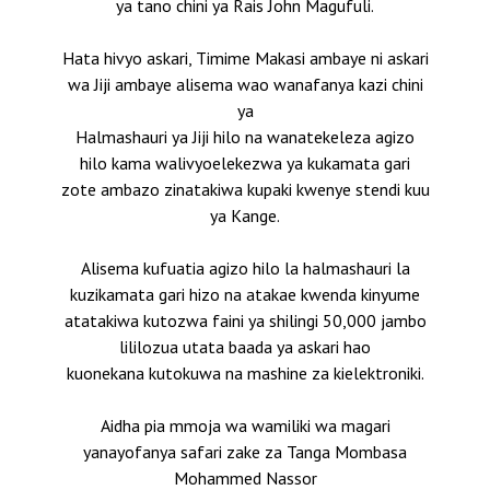
ya tano chini ya Rais John Magufuli.
Hata hivyo askari, Timime Makasi ambaye ni askari
wa Jiji ambaye alisema wao wanafanya kazi chini
ya
Halmashauri ya Jiji hilo na wanatekeleza agizo
hilo kama walivyoelekezwa ya kukamata gari
zote ambazo zinatakiwa kupaki kwenye stendi kuu
ya Kange.
Alisema kufuatia agizo hilo la halmashauri la
kuzikamata gari hizo na atakae kwenda kinyume
atatakiwa kutozwa faini ya shilingi 50,000 jambo
lililozua utata baada ya askari hao
kuonekana kutokuwa na mashine za kielektroniki.
Aidha pia mmoja wa wamiliki wa magari
yanayofanya safari zake za Tanga Mombasa
Mohammed Nassor