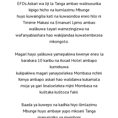
EFDs.
Askari wa Jiji la Tanga ambao walinusurika
kipigo hicho na kumlazimu Mbunge
huyo kuwaingilia kati na kuwaondoa eneo hilo ni
Timime Makasi na Emanuel Lyimo ambao
walikuwa tayari wamezingizwa na
wafanyabiashara hao wakijiandaa kuwatembezea
mkongoto.
Magari hayo yalikuwa yamepakiwa kwenye eneo la
barabara 10 karibu na Assad Hotel ambapo
kumekuwa
kukipakiwa magari yanayoelekea Mombasa nchini
Kenya ambapo askari hao walidaiwa kukamata
moja ya gari linaloelekea mjini Mombasa na
kulitaka kulitoza faini.
Baada ya kuwepo na kadhia hiyo ilimlazimu
Mbunge huyo ambaye yupo mkoani Tanga
mapumziko ya mwishoni