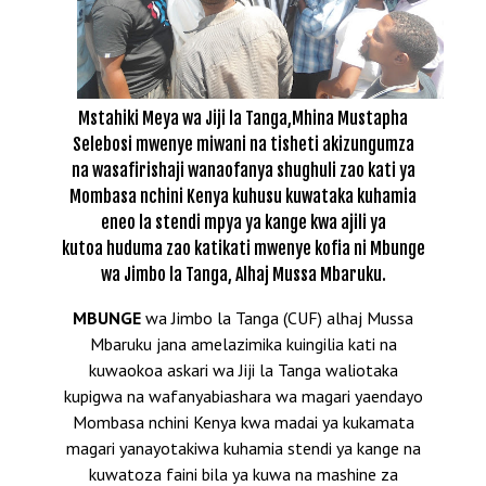
Mstahiki Meya wa Jiji la Tanga,Mhina Mustapha
Selebosi mwenye miwani na tisheti akizungumza
na wasafirishaji wanaofanya shughuli zao kati ya
Mombasa nchini Kenya kuhusu kuwataka kuhamia
eneo la stendi mpya ya kange kwa ajili ya
kutoa huduma zao katikati mwenye kofia ni Mbunge
wa Jimbo la Tanga, Alhaj Mussa Mbaruku.
MBUNGE
wa Jimbo la Tanga (CUF) alhaj Mussa
Mbaruku jana amelazimika kuingilia kati na
kuwaokoa askari wa Jiji la Tanga waliotaka
kupigwa na wafanyabiashara wa magari yaendayo
Mombasa nchini Kenya kwa madai ya kukamata
magari yanayotakiwa kuhamia stendi ya kange na
kuwatoza faini bila ya kuwa na mashine za