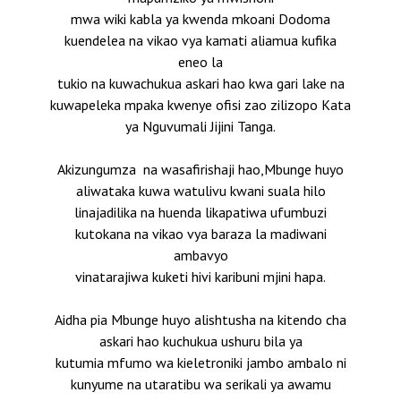
mwa wiki kabla ya kwenda mkoani Dodoma
kuendelea na vikao vya kamati aliamua kufika
eneo la
tukio na kuwachukua askari hao kwa gari lake na
kuwapeleka mpaka kwenye ofisi zao zilizopo Kata
ya Nguvumali Jijini Tanga.
Akizungumza na wasafirishaji hao,Mbunge huyo
aliwataka kuwa watulivu kwani suala hilo
linajadilika na huenda likapatiwa ufumbuzi
kutokana na vikao vya baraza la madiwani
ambavyo
vinatarajiwa kuketi hivi karibuni mjini hapa.
Aidha pia Mbunge huyo alishtusha na kitendo cha
askari hao kuchukua ushuru bila ya
kutumia mfumo wa kieletroniki jambo ambalo ni
kunyume na utaratibu wa serikali ya awamu