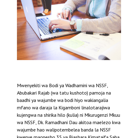
Mwenyekiti wa Bodi ya Wadhamini wa NSSF,
Abubakari Rajab (wa tatu kushoto) pamoja na
baadhi ya wajumbe wa bodi hiyo wakiangalia
mfano wa daraja la Kigamboni linalotarajiwa
kujengwa na shirika hilo (kulia) ni Mkurugenzi Mkuu
wa NSSF, Dk. Ramadhani Dau akitoa maelezo kwa
wajumbe hao walipotembelea banda la NSSF
kwenye maonesho 35 ya Biashara Kimataifa Saba