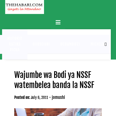
Skip
to
content
Primary
Menu
MATUKIO
KATIKA
BURUDANI
UCHAMBUZI
MICHEZO
PICHA
Wajumbe wa Bodi ya NSSF
watembelea banda la NSSF
-
jomushi
Posted on:
July 6, 2011