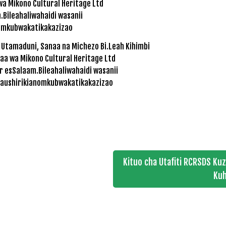
 Utamaduni, Sanaa na Michezo Bi.Leah Kihimbi
naa wa Mikono Cultural Heritage Ltd
r esSalaam.Bileahaliwahaidi wasanii
aushirikianomkubwakatikakazizao
Kituo cha Utafiti RCRSDS Ku
Kuh