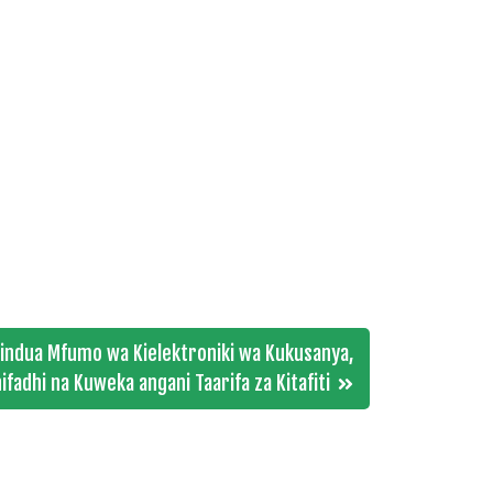
zindua Mfumo wa Kielektroniki wa Kukusanya,
ifadhi na Kuweka angani Taarifa za Kitafiti