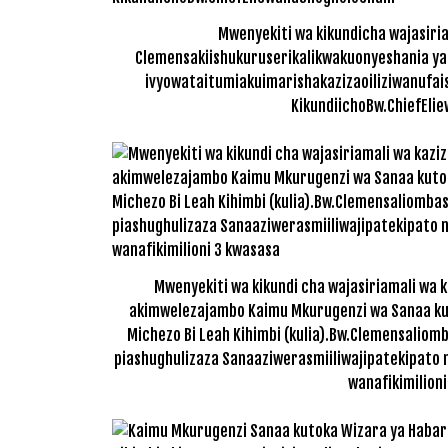
Mwenyekiti wa kikundicha wajasiri
Clemensakiishukuruserikalikwakuonyeshania ya
ivyowataitumiakuimarishakazizaoiliziwanuf
KikundiichoBw.ChiefEli
Mwenyekiti wa kikundi cha wajasiriamali wa 
akimwelezajambo Kaimu Mkurugenzi wa Sanaa kut
Michezo Bi Leah Kihimbi (kulia).Bw.Clemensalio
piashughulizaza Sanaaziwerasmiiliwajipatekipato 
wanafikimilion