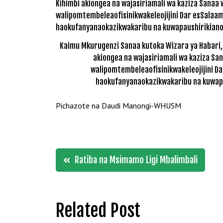
Kaimu Mkurugenzi Sanaa kutoka Wizara ya Habari,
akiongea na wajasiriamali wa kaziza Sa
walipomtembeleaofisinikwakeleojijini Da
haokufanyanaokazikwakaribu na kuwap
Pichazote na Daudi Manongi-WHUSM
Post
Ratiba na Msimamo Ligi Mbalimbali
navigation
Related Post