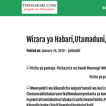
Skip
H
to
content
Wizara ya Habari,Utamaduni,
-
jomushi
Posted on:
January 16, 2016
Picha ya p