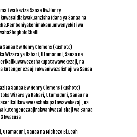
amali wa kaziza Sanaa Bw.Henry
 kuwasaidiakwakuanzisha Idara ya Sanaa na
aishe.Pembeniyakenimakamumwenyekiti wa
ewahaShogholoChalli
kaziza Sanaa Bw.Henry Clemens (kushoto)
oka Wizara ya Habari, Utamaduni, Sanaa na
mbaserikalikuwawezeshakupatawawekezaji, na
na kutengenezaajirakwaniwazalishaji wa Sanaa
i 3 kwasasa