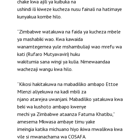
chake kwa ajili ya kuibuka na
ushindi ili kiweze kucheza nusu fainali na hatimaye
kunyakua kombe hilo.
“Zimbabwe watakuwa na faida ya kucheza mbele
ya mashabiki wao. Kwa kawaida
wanamtegemea yule mshambuliaji wao mrefu wa
kati (Rufaro Mutyavaviri) huku
wakitumia sana wingi ya kulia. Nimewaandaa
wachezaji wangu kwa hilo.
“Kikosi hakitakuwa na mabadiliko ambapo Ettoe
Mlenzi aliyekuwa na kadi mbili za
njano atarejea uwanjani. Mabadiliko yatakuwa kwa
beki wa kushoto ambapo kwenye
mechi ya Zimbabwe ataanza Fatuma Khatibu,”
amesema Mkwasa ambaye timu yake
imeingia katika michuano hiyo ikiwa mwalikwa kwa
vile si mwanachama wa COSAFA.