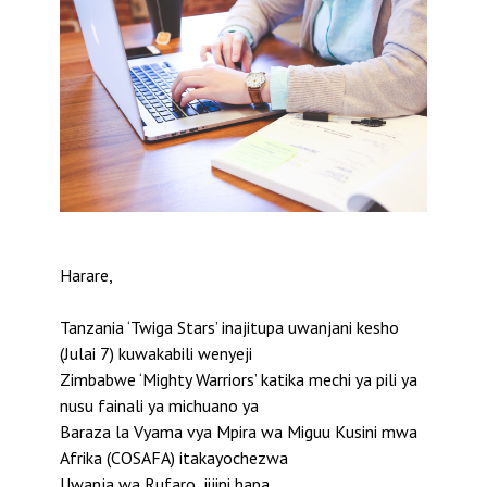
Harare,
Tanzania ‘Twiga Stars’ inajitupa uwanjani kesho
(Julai 7) kuwakabili wenyeji
Zimbabwe ‘Mighty Warriors’ katika mechi ya pili ya
nusu fainali ya michuano ya
Baraza la Vyama vya Mpira wa Miguu Kusini mwa
Afrika (COSAFA) itakayochezwa
Uwanja wa Rufaro, jijini hapa.