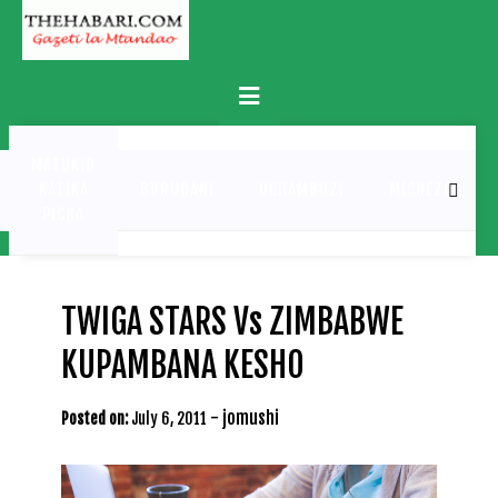
Skip
to
content
Primary
Menu
MATUKIO
KATIKA
BURUDANI
UCHAMBUZI
MICHEZO
PICHA
TWIGA STARS Vs ZIMBABWE
KUPAMBANA KESHO
-
jomushi
Posted on:
July 6, 2011