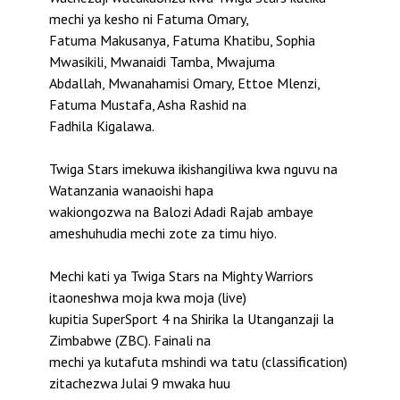
mechi ya kesho ni Fatuma Omary,
Fatuma Makusanya, Fatuma Khatibu, Sophia
Mwasikili, Mwanaidi Tamba, Mwajuma
Abdallah, Mwanahamisi Omary, Ettoe Mlenzi,
Fatuma Mustafa, Asha Rashid na
Fadhila Kigalawa.
Twiga Stars imekuwa ikishangiliwa kwa nguvu na
Watanzania wanaoishi hapa
wakiongozwa na Balozi Adadi Rajab ambaye
ameshuhudia mechi zote za timu hiyo.
Mechi kati ya Twiga Stars na Mighty Warriors
itaoneshwa moja kwa moja (live)
kupitia SuperSport 4 na Shirika la Utanganzaji la
Zimbabwe (ZBC). Fainali na
mechi ya kutafuta mshindi wa tatu (classification)
zitachezwa Julai 9 mwaka huu