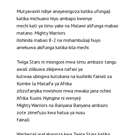
Mutyavaviri ndiye anayeongoza katika ufungaji
katika michuano hiyo ambapo kwenye
mechi kati ya timu yake na Malawi alifunga mabao
matano. Mighty Warriors
ilishinda mabao 8-2 na mshambuliaji huyo
amekuwa akifunga katika kila mechi.
Twiga Stars ni miongoni mwa timu ambazo tangu
awali zilikuwa zikipewa nafasi ya
kutwaa ubingwa kutokana na kushiriki fainali za
Kombe la Mataifa ya Afrika
zilizofanyika mwishoni mwa mwaka jana nchini
Afrika Kusini. Nyingine ni wenyeji
Mighty Warriors na Banyana Banyana ambazo
zote zimefuzu kwa hatua ya nusu
fainali.
Wachezaji watakaonza kwa Twiga Stars katika