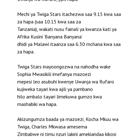
Mechi ya Twiga Stars itachezwa saa 9.15 kwa saa
za hapa (saa 10.15 kwa saa za
Tanzania), wakati nusu fainali ya kwanza kati ya
Afrika Kusini ‘Banyana Banyana’
dhidi ya Malawi itaanza saa 6.30 mchana kwa saa
za hapa.
Twiga Stars inayoongozwa na nahodha wake
Sophia Mwasikili imefanya mazoezi
mepesi leo asubuhi kwenye Uwanja wa Rufaro
kujiweka tayari kwa ajili ya pambano
hilo ambalo tayari limekuwa gumzo kwa
mashabiki wa hapa.
Akizungumza baada ya mazoezi, Kocha Mkuu wa
Twiga, Charles Mkwasa amesema
Zimbabwe ni timu nzuri lakini amekiandaa kikosi