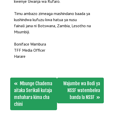
kwenye Uwanja wa Rufaro.
Timu ambazo zimeaga mashindano baada ya
kushindwa kufuzu kwa hatua ya nusu
fainali jana ni Botswana, Zambia, Lesotho na
Msumbiji.
Boniface Wambura
TFF Media Officer
Harare
Post
Mbunge Chadema
Wajumbe wa Bodi ya
navigation
aitaka Serikali kutaja
NSSF watembelea
mshahara kima cha
banda la NSSF
chini