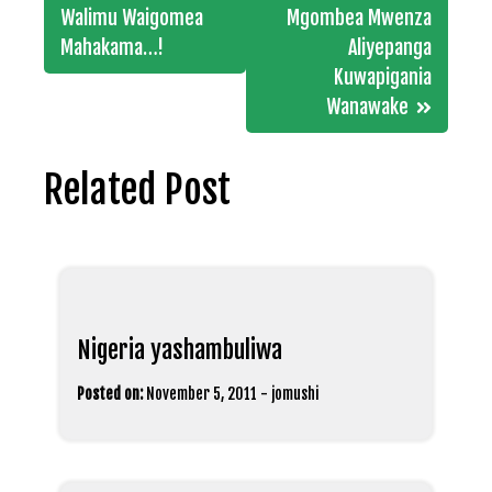
navigation
Walimu Waigomea
Mgombea Mwenza
Mahakama…!
Aliyepanga
Kuwapigania
Wanawake
Related Post
Nigeria yashambuliwa
Posted on:
November 5, 2011
-
jomushi