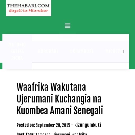
Skip
to
content
Primary
Menu
MATUKIO
KATIKA
BURUDANI
UCHAMBUZI
MICHEZO
PICHA
Waafrika Wakutana
Ujerumani Kuchangia na
Kuombea Amani Senegali
-
kizungumkuti
Posted on:
September 28, 2015
Post Tags:
Tamasha
,
Ujerumani
,
waafrika