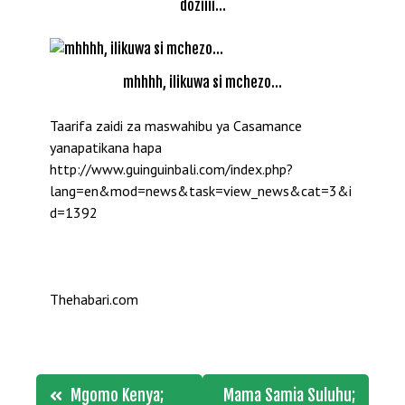
doziiii…
mhhhh, ilikuwa si mchezo…
Taarifa zaidi za maswahibu ya Casamance
yanapatikana hapa
http://www.guinguinbali.com/index.php?
lang=en&mod=news&task=view_news&cat=3&i
d=1392
Thehabari.com
Post
Mgomo Kenya;
Mama Samia Suluhu;