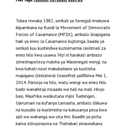
Tokea mwaka 1982, serikali ya Senegali imekuwa
ikipambana na Kundi la Movement of Democratic
Forces of Casamance (MFDC), ambalo linapigania
haki ya eneo la Casamance kujitenga, baada ya
serikali kuu kushindwa kuzisimamia rasilimali za
eneo hilo kwa usawa. Hizi ni harakati ambazo
zimeshapoteza maisha ya Wasenegali wengi, na
kwa bahati nzuri makubaliano ya kusitisha
mapigano (Unilateral Ceasefire) yalifikiwa Mei 1,
2014. Pamoja na hilo, watu wengi wa eneo hilo
bado wanahitaji msaada wa hali na mali. Hivyo
basi, Waafrika walikutana mjini Tuebingen,
Ujerumani na kufanya tamasha, ambalo lilikuwa
na kusudio la kuelimisha na kukusanya pesa kwa
ajili wa wahanga wa vita hivi. Baadhi ya picha
kama zilivyonaswa na Thehabari zinaonekana