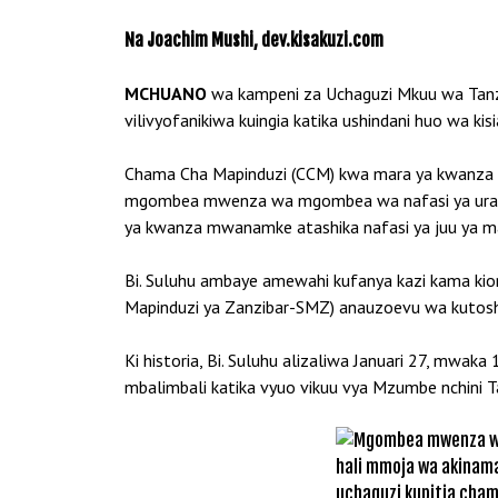
Na Joachim Mushi, dev.kisakuzi.com
MCHUANO
wa kampeni za Uchaguzi Mkuu wa Tanza
vilivyofanikiwa kuingia katika ushindani huo wa ki
Chama Cha Mapinduzi (CCM) kwa mara ya kwanza
mgombea mwenza wa mgombea wa nafasi ya urais k
ya kwanza mwanamke atashika nafasi ya juu ya mad
Bi. Suluhu ambaye amewahi kufanya kazi kama kiongo
Mapinduzi ya Zanzibar-SMZ) anauzoevu wa kutosha
Ki historia, Bi. Suluhu alizaliwa Januari 27, mwak
mbalimbali katika vyuo vikuu vya Mzumbe nchini Ta