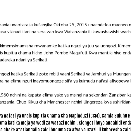
nia unaotarajia kufanyika Oktoba 25, 2015 unaendelea maeneo mb
siasa vikinadi ilani na sera zao kwa Watanzania ili kuwashawishi wac
 kimemsimamisha mwanamke katika ngazi ya juu ya uongozi. Ki
upitia chama hicho, John Pombe Magufuli. Kwa mantiki hiyo endap
araka ndani ya Serikali.
zi katika Serikali zote mbili yaani Serikali ya Jamhuri ya Muungano
 na elimu nzuri inayomuongeze sifa ya kuimudu nafasi aliyopewa 
a 1960 nchini na kupata elimu yake ya msingi na sekondari Zanzibar, 
nzania, Chuo Kikuu cha Manchester nchini Uingereza kwa ushirikian