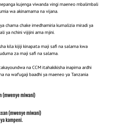
imepanga kujenga viwanda vingi maeneo mbalimbali
humia wa akinamama na vijana.
ya chama chake imedhamiria kumalizia miradi ya
ya nchini vijijini ama mjini.
a kila kijiji kinapata maji safi na salama kwa
huduma za maji safi na salama.
takayoundwa na CCM itahakikisha inapima ardhi
ima na wafugaji baadhi ya maeneo ya Tanzania
assan (mwenye miwani)
 ya kampeni.