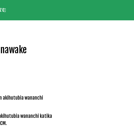
ZO
anawake
akihutubia wananchi katika
CCM.