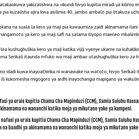
akaokuwa yakizalishwa na vikundi hivyo kupitia miradi ya kilimo 
ia kuzalisha ajira kwa asilimia 40, jambo ambalo pia litakuza uc
a na suala la kero ya maji pia kuwaumiza zaidi akinamama ilani 
changamoto ya kero ya maji safi na salama iliyopo maeneo mbalimbali 
a kushughulikia kero ya maji katika vijiji vyenye ukame na kuhakikish
asema Serikali itaunda mfuko wa maji ambao utashughulikia kero za 
idadi kuwa inayoathirika ni wanawake na watoto, hivyo Serikali i
aka ili kukomesha migogoro ya ardhi inayochangia mapigano ya wakul
fasi ya urais kupitia Chama Cha Mapinduzi (CCM), Samia Suluhu H
a na baadhi ya akinamama na wananchi katika moja ya mikutano yake