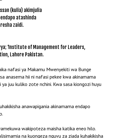
san (kulia) akimjulia
i endapo atashinda
resha zaidi.
ya; ‘Institute of Management for Leaders,
ation, Lahore Pakistan.
hika nafasi ya Makamu Mwenyekiti wa Bunge
sa anasema hii ni nafasi pekee kwa akinamama
ya juu kuliko zote nchini. Kwa sasa kiongozi huyu
 kuhakikisha anawapigania akinamama endapo
o.
amekuwa wakipoteza maisha katika eneo hilo.
alisimamia na kuongeza nguvu za ziada kuhakikisha