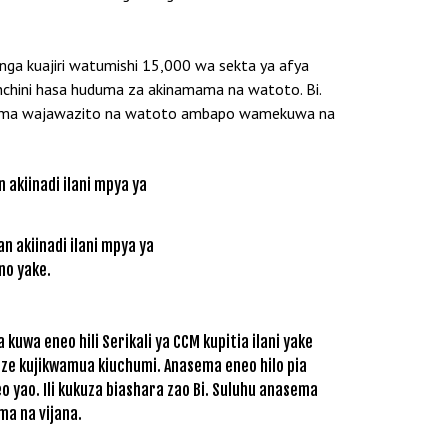
ga kuajiri watumishi 15,000 wa sekta ya afya
 nchini hasa huduma za akinamama na watoto. Bi.
amama wajawazito na watoto ambapo wamekuwa na
 akiinadi ilani mpya ya
no yake.
wa eneo hili Serikali ya CCM kupitia ilani yake
weze kujikwamua kiuchumi. Anasema eneo hilo pia
yao. Ili kukuza biashara zao Bi. Suluhu anasema
ma na vijana.