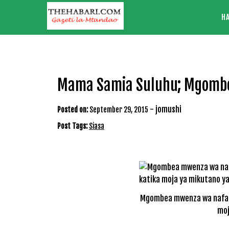
Skip
H
to
content
Mama Samia Suluhu; Mgombe
-
jomushi
Posted on:
September 29, 2015
Post Tags:
Siasa
Mgombea mwenza wa nafasi 
moj