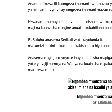
Anaeleza kuwa ili kuongeza thamani kwa mazao yat
ya nchi ambavyo vitayaongezea thamani mazao na p
Mwanamama huyo shupavu anabainisha kuwa kutokan
maji na kuanzisha mingine anuai ili kukabiliana na 
Bi. Suluhu anasema Serikali watakayoiunda itaendele
matumizi. Lakini ili kumaliza kabisa kero hiyo an
Anasema migogoro yoyote inayosababisha mapigano 
yote ya vijiji pamoja na Wilaya na kuainisha mip
mara kwa mara.
Mgombea mwenza wa na
akisalimian