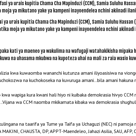
ya urais kupitia Chama Cha Mapinduzi (CCM), Samia Suluhu Hassan (
tika moja ya mikutano yake ya kampeni inayoendelea nchini akiinadi i
aka kati ya maeneo ya wakulima na wafugaji watahakikisha mipaka hi
ekuwa na uhasama mkubwa na kupoteza uhai na mali za raia wasio ku
lizia kwa kuwaomba wananchi kutunza amani iliyoasisiwa na viong
 kuchokozwa na kuchokoseka na kuvuruga amani…bila amani hakuna m
 kwa wapiga kura kwani hali hiyo ni kuibaka demokrasia hivyo CCM
 “…Vijana wa CCM naomba mkikamata kibaka wa demokrasia shughuli
kulingana na taarifa ya Tume ya Taifa ya Uchaguzi (NEC) ni pamo
MAKINI, CHAUSTA, DP, APPT-Maendeleo, Jahazi Asilia, SAU, AFP