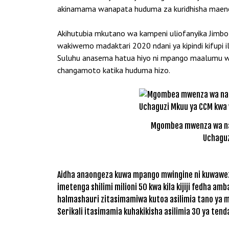
akinamama wanapata huduma za kuridhisha maene
Akihutubia mkutano wa kampeni uliofanyika Jimbo
wakiwemo madaktari 2020 ndani ya kipindi kifupi 
Suluhu anasema hatua hiyo ni mpango maalumu 
changamoto katika huduma hizo.
Mgombea mwenza wa nafa
Uchaguz
Aidha anaongeza kuwa mpango mwingine ni kuwawezesh
imetenga shilimi milioni 50 kwa kila kijiji fedha 
halmashauri zitasimamiwa kutoa asilimia tano ya m
Serikali itasimamia kuhakikisha asilimia 30 ya ten