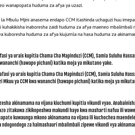
o wanapopata huduma za afya ya uzazi.
 la Mbulu Mjini anasema endapo CCM itashinda uchaguzi huu imepan
ili kuhakikisha inaboresha zaidi huduma za afya maeneo mbalimbali
wa kuboresha huduma za afya kiujumla na hasa huduma za akin
si ya urais kupitia Chama Cha Mapinduzi (CCM), Samia Suluhu Hassan
i Mkuu ya CCM kwa wananchi (hawapo pichani) katika moja ya mikuta
a akinamama na vijana kiuchumi kupitia vikundi vyao. Anabainisha ku
ambazo zitakuwa zikikopeshwa makundi hayo kwa masharti nafuu ili wa
apato kuwaunga mkono akinamama na vijana ili kuchochea maendeleo 
da ndogondogo za halmashauri mbalimbali zipewe vikundi vya akinama