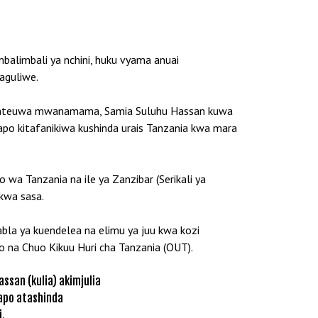
alimbali ya nchini, huku vyama anuai
haguliwe.
memteuwa mwanamama, Samia Suluhu Hassan kuwa
o kitafanikiwa kushinda urais Tanzania kwa mara
 wa Tanzania na ile ya Zanzibar (Serikali ya
kwa sasa.
kabla ya kuendelea na elimu ya juu kwa kozi
o na Chuo Kikuu Huri cha Tanzania (OUT).