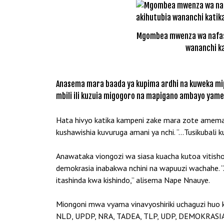
Mgombea mwenza wa nafasi 
wananchi ka
Anasema mara baada ya kupima ardhi na kuweka mip
mbili ili kuzuia migogoro na mapigano ambayo yam
Hata hivyo katika kampeni zake mara zote amema
kushawishia kuvuruga amani ya nchi. “…Tusikubali
Anawataka viongozi wa siasa kuacha kutoa vitisho
demokrasia inabakwa nchini na wapuuzi wachahe.
itashinda kwa kishindo,” alisema Nape Nnauye.
Miongoni mwa vyama vinavyoshiriki uchaguzi huo 
NLD, UPDP, NRA, TADEA, TLP, UDP, DEMOKRASIA 