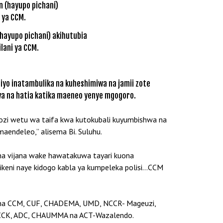
hayupo pichani) akihutubia
lani ya CCM.
yo inatambulika na kuheshimiwa na jamii zote
wa na hatia katika maeneo yenye mgogoro.
ozi wetu wa taifa kwa kutokubali kuyumbishwa na
aendeleo,” alisema Bi. Suluhu.
 na vijana wake hawatakuwa tayari kuona
keni naye kidogo kabla ya kumpeleka polisi…CCM
ja na CCM, CUF, CHADEMA, UMD, NCCR- Mageuzi,
, CCK, ADC, CHAUMMA na ACT-Wazalendo.