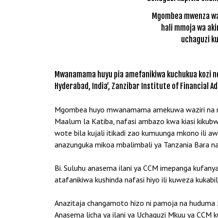
Mgombea mwenza wa na
hali mmoja wa aki
uchaguzi ku
Mwanamama huyu pia amefanikiwa kuchukua kozi ndog
Hyderabad, India’, Zanzibar Institute of Financial A
Mgombea huyo mwanamama amekuwa waziri na mbun
Maalum la Katiba, nafasi ambazo kwa kiasi kikub
wote bila kujali itikadi zao kumuunga mkono ili a
anazunguka mikoa mbalimbali ya Tanzania Bara na V
Bi. Suluhu anasema ilani ya CCM imepanga kufany
atafanikiwa kushinda nafasi hiyo ili kuweza kuk
Anazitaja changamoto hizo ni pamoja na huduma
Anasema licha ya ilani ya Uchaguzi Mkuu ya CCM k