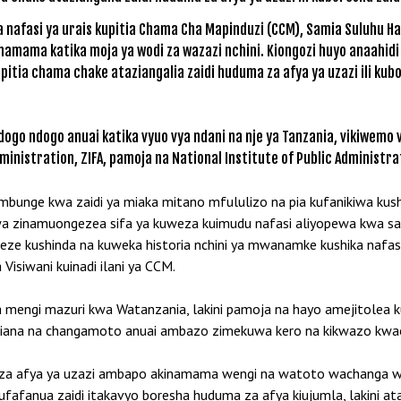
fasi ya urais kupitia Chama Cha Mapinduzi (CCM), Samia Suluhu Has
namama katika moja ya wodi za wazazi nchini. Kiongozi huyo anaahid
pitia chama chake ataziangalia zaidi huduma za afya ya uzazi ili kubo
o ndogo anuai katika vyuo vya ndani na nje ya Tanzania, vikiwemo v
dministration, ZIFA, pamoja na National Institute of Public Administr
ge kwa zaidi ya miaka mitano mfululizo na pia kufanikiwa kus
wa zinamuongezea sifa ya kuweza kuimudu nafasi aliyopewa kwa sa
weze kushinda na kuweka historia nchini ya mwanamke kushika nafasi 
isiwani kuinadi ilani ya CCM.
a mengi mazuri kwa Watanzania, lakini pamoja na hayo amejitolea
abiliana na changamoto anuai ambazo zimekuwa kero na kikwazo kwa
 za afya ya uzazi ambapo akinamama wengi na watoto wachanga w
ufafanua zaidi itakavyo boresha huduma za afya kiujumla, lakini at