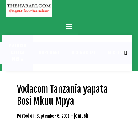
Skip
to
content
Primary
Menu
MATUKIO
KATIKA
BURUDANI
UCHAMBUZI
MICHEZO
PICHA
Vodacom Tanzania yapata
Bosi Mkuu Mpya
-
jomushi
Posted on:
September 6, 2011