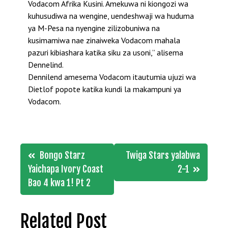
Vodacom Afrika Kusini. Amekuwa ni kiongozi wa
kuhusudiwa na wengine, uendeshwaji wa huduma
ya M-Pesa na nyengine zilizobuniwa na
kusimamiwa nae zinaiweka Vodacom mahala
pazuri kibiashara katika siku za usoni,” alisema
Dennelind.
Dennilend amesema Vodacom itautumia ujuzi wa
Dietlof popote katika kundi la makampuni ya
Vodacom.
Post
Bongo Starz
Twiga Stars yalabwa
navigation
Yaichapa Ivory Coast
2-1
Bao 4 kwa 1! Pt 2
Related Post