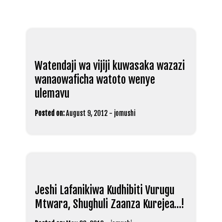
Watendaji wa vijiji kuwasaka wazazi
wanaowaficha watoto wenye
ulemavu
Posted on:
August 9, 2012
-
jomushi
Jeshi Lafanikiwa Kudhibiti Vurugu
Mtwara, Shughuli Zaanza Kurejea…!