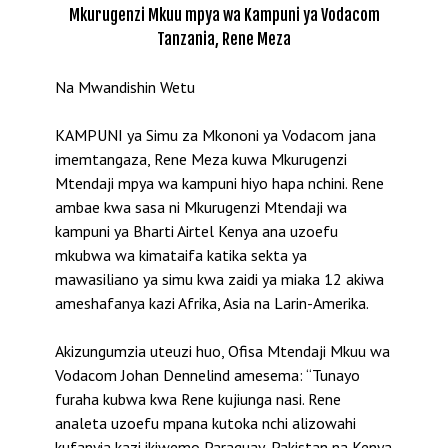
Mkurugenzi Mkuu mpya wa Kampuni ya Vodacom
Tanzania, Rene Meza
Na Mwandishin Wetu
KAMPUNI ya Simu za Mkononi ya Vodacom jana
imemtangaza, Rene Meza kuwa Mkurugenzi
Mtendaji mpya wa kampuni hiyo hapa nchini. Rene
ambae kwa sasa ni Mkurugenzi Mtendaji wa
kampuni ya Bharti Airtel Kenya ana uzoefu
mkubwa wa kimataifa katika sekta ya
mawasiliano ya simu kwa zaidi ya miaka 12 akiwa
ameshafanya kazi Afrika, Asia na Larin-Amerika.
Akizungumzia uteuzi huo, Ofisa Mtendaji Mkuu wa
Vodacom Johan Dennelind amesema: “Tunayo
furaha kubwa kwa Rene kujiunga nasi. Rene
analeta uzoefu mpana kutoka nchi alizowahi
kufanyia kazi ikiwemo Paraguay, Pakistan na Kenya