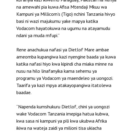
na amewahi pia kuwa Afisa Mtendaji Mkuu wa
Kampuni ya Millicom’s (Tigo) nchini Tanzania hivyo
basi ni wazi majukumu yake mapya katika
Vodacom hayatokuwa na ugumu na atayamudu
ndani ya muda mfupi.”
Rene anachukua nafasi ya Dietlof Mare ambae
ameomba kupangiwa kazi nyengine baada ya kuwa
katika nafasi hiyo kwa kipindi cha miaka minne na
nusu na hilo linafanyika kama sehemu ya
programu ya Vodacom ya maendeleo ya uongozi.
Taarifa ya kazi mpya atakayopangiwa itatolewa
baadae.
“Napenda kumshukuru Dietlof, chini ya uongozi
wake Vodacom Tanzania imepiga hatua kubwa,
kwa sasa ni kampuni ya pili kwa ukubwa Afrika
ikiwa na wateja zaidi ya milioni tisa ukiacha