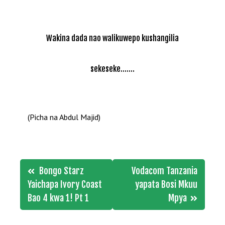
Wakina dada nao walikuwepo kushangilia
sekeseke.......
(Picha na Abdul Majid)
Post
Bongo Starz
Vodacom Tanzania
navigation
Yaichapa Ivory Coast
yapata Bosi Mkuu
Bao 4 kwa 1! Pt 1
Mpya