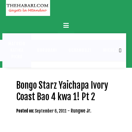
Skip
to
content
Primary
Menu
MATUKIO
KATIKA
BURUDANI
UCHAMBUZI
MICHEZO
PICHA
Bongo Starz Yaichapa Ivory
Coast Bao 4 kwa 1! Pt 2
-
Rungwe Jr.
Posted on:
September 6, 2011