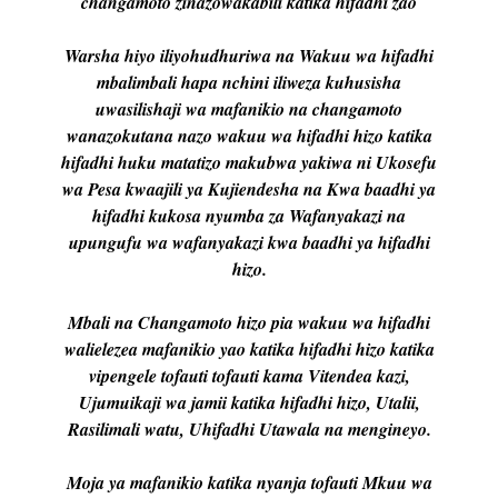
changamoto zinazowakabili katika hifadhi zao
Warsha hiyo iliyohudhuriwa na Wakuu wa hifadhi
mbalimbali hapa nchini iliweza kuhusisha
uwasilishaji wa mafanikio na changamoto
wanazokutana nazo wakuu wa hifadhi hizo katika
hifadhi huku matatizo makubwa yakiwa ni Ukosefu
wa Pesa kwaajili ya Kujiendesha na Kwa baadhi ya
hifadhi kukosa nyumba za Wafanyakazi na
upungufu wa wafanyakazi kwa baadhi ya hifadhi
hizo.
Mbali na Changamoto hizo pia wakuu wa hifadhi
walielezea mafanikio yao katika hifadhi hizo katika
vipengele tofauti tofauti kama Vitendea kazi,
Ujumuikaji wa jamii katika hifadhi hizo, Utalii,
Rasilimali watu, Uhifadhi Utawala na mengineyo.
Moja ya mafanikio katika nyanja tofauti Mkuu wa