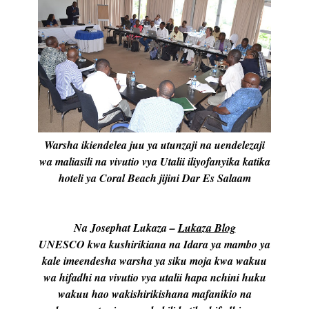
Warsha ikiendelea juu ya utunzaji na uendelezaji
wa maliasili na vivutio vya Utalii iliyofanyika katika
hoteli ya Coral Beach jijini Dar Es Salaam
Na Josephat Lukaza –
Lukaza Blog
UNESCO kwa kushirikiana na Idara ya mambo ya
kale imeendesha warsha ya siku moja kwa wakuu
wa hifadhi na vivutio vya utalii hapa nchini huku
wakuu hao wakishirikishana mafanikio na