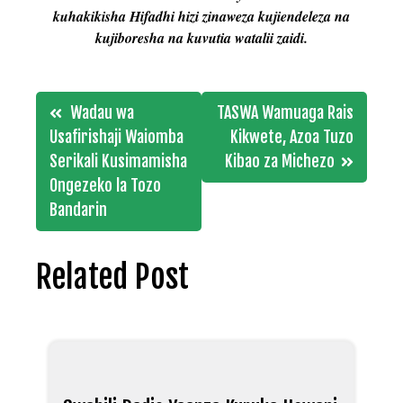
kuhakikisha Hifadhi hizi zinaweza kujiendeleza na
kujiboresha na kuvutia watalii zaidi.
Post
Wadau wa
TASWA Wamuaga Rais
navigation
Usafirishaji Waiomba
Kikwete, Azoa Tuzo
Serikali Kusimamisha
Kibao za Michezo
Ongezeko la Tozo
Bandarin
Related Post