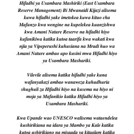
Hifadhi ya Usambara Mashiriki (East Usambara
Reserve Management) Bi Mwanaidi Kijazi alisema
kuwa hifadhi yake imetokea kuwa kituo cha
Mafunzo kwa wengine na kupelekea kuanzishwa
kwa Amani Nature Reserve na hifadhi hiyo
kufanikiwa katika kutoa taarifa kwa wakati kwa
njia ya Vipeperushi kuhusiana na Mradi huo wa
Amani Nature ambao upo kusini mwa Hifadhi hiyo
ya Usambara Mashariki.
Vilevile alisema katika hifadhi yake kuna
wafanyakazi ambao wanaweza kuhudhuria
shughuli za Hifadhi hiyo na kusema na hiyo ni
moja ya Mafanikio katika Hifadhi hiyo ya
Usambara Mashariki.
Kwa Upande wao UNESCO walisema wataendelea
kushirikiana na idara ya Mambo ya Kale katika
kutoa ushirikiano na misaada ya kitaalam
katika