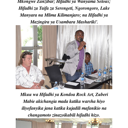
Mkongwe Zanzibar; Hifadhi ya Wanyama Selous;
Hifadhi za Taifa za Serengeti, Ngorongoro, Lake
Manyara na Mlima Kilimanjaro; na Hifadhi ya
Mazingira ya Usambara Mashariki’.
Mkuu wa Hifadhi ya Kondoa Rock Art, Zuberi
Mabie akichangia mada katika warsha hiyo
iliyofanyika jana katika kujadili mafanikio na
changamoto zinazoikabili hifadhi hizo.