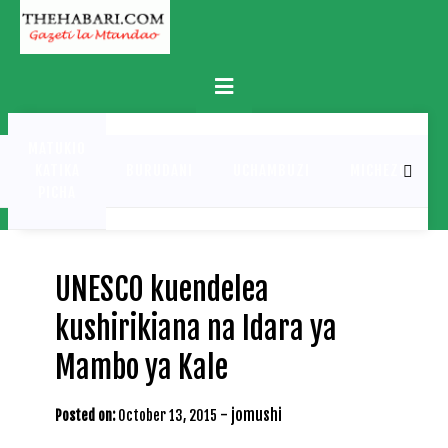
Skip
to
content
Primary
Menu
MATUKIO
KATIKA
BURUDANI
UCHAMBUZI
MICHEZO
PICHA
UNESCO kuendelea
kushirikiana na Idara ya
Mambo ya Kale
-
jomushi
Posted on:
October 13, 2015