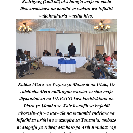
Rodriguez (katikati) akichangia moja ya mada
iliyowasilishwa na baadhi ya wakuu wa hifadhi
waliohudhuria warsha hiyo.
Katibu Mkuu wa Wizara ya Maliasili na Utalii, Dr
Adelhelm Meru akifungua warsha ya siku moja
iliyoandaliwa na UNESCO kwa kushirikiana na
Idara ya Mambo ya Kale
kwaajili ya kujadili
uboreshwaji wa utawala na matumizi endelevu ya
hifadhi za urithi na mazingira za Tanzania, ambazo
ni Magofu ya Kilwa; Michoro ya Asili Kondoa; Mji