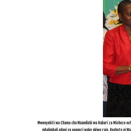
Mwenyekiti wa Chama cha Waandishi wa Habari za Michezo nchi
mbalimbali ndani ya uongozi wake akiwa rais. Kushoto ni W