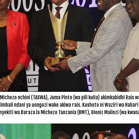
ichezo nchini (TASWA), Juma Pinto (wa pili kulia) akimkabidhi Rais 
bali ndani ya uongozi wake akiwa rais. Kushoto ni Waziri wa Habari
yekiti wa Baraza la Michezo Tanzania (BMT), Dioniz Malinzi (wa kwanz