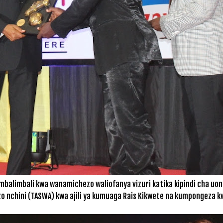
 mbalimbali kwa wanamichezo waliofanya vizuri katika kipindi cha uo
 nchini (TASWA) kwa ajili ya kumuaga Rais Kikwete na kumpongeza kw