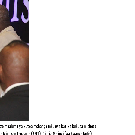
e tuzo maalumu ya kutoa mchango mkubwa katika kukuza michezo
a Michezo Tanzania (BMT), Dioniz Malinzi (wa kwanza kulia)