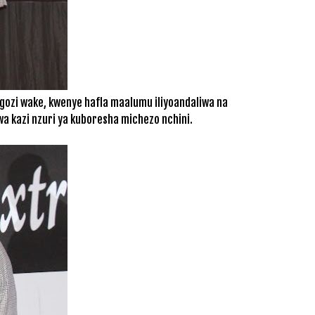
ngozi wake, kwenye hafla maalumu iliyoandaliwa na
a kazi nzuri ya kuboresha michezo nchini.