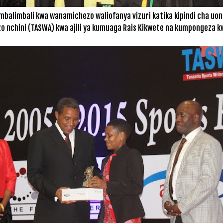
 mbalimbali kwa wanamichezo waliofanya vizuri katika kipindi cha uo
 nchini (TASWA) kwa ajili ya kumuaga Rais Kikwete na kumpongeza kw