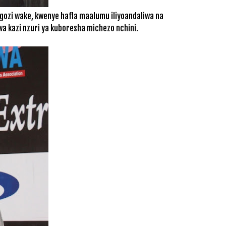
ngozi wake, kwenye hafla maalumu iliyoandaliwa na
a kazi nzuri ya kuboresha michezo nchini.