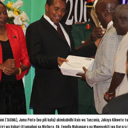
ni (TASWA), Juma Pinto (wa pili kulia) akimkabidhi Rais wa Tanzania, Jakaya Kikwet
aziri wa Habari Utamaduni na Michezo, Dk. Fenella Mukangara na Mwenyekiti wa Baraza l