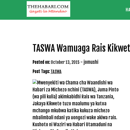
Skip
H
to
content
TASWA Wamuaga Rais Kikwete,
-
jomushi
Posted on:
October 13, 2015
Post Tags:
TASWA