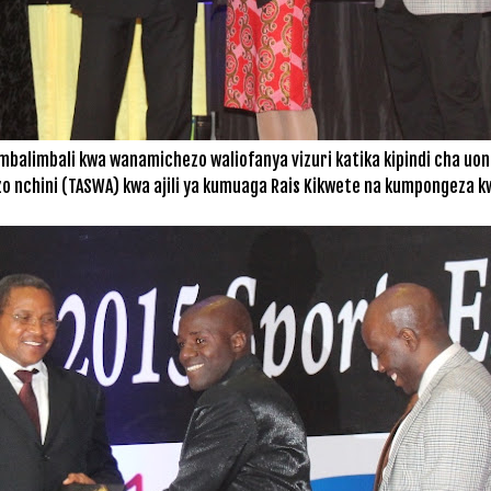
 mbalimbali kwa wanamichezo waliofanya vizuri katika kipindi cha uo
 nchini (TASWA) kwa ajili ya kumuaga Rais Kikwete na kumpongeza kw