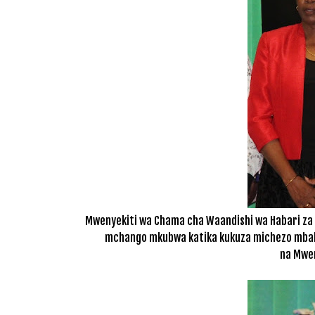
Mwenyekiti wa Chama cha Waandishi wa Habari za M
mchango mkubwa katika kukuza michezo mbalim
na Mwen