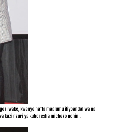
ngozi wake, kwenye hafla maalumu iliyoandaliwa na
a kazi nzuri ya kuboresha michezo nchini.