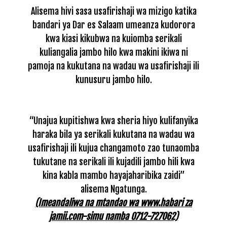
Alisema hivi sasa usafirishaji wa mizigo katika
bandari ya Dar es Salaam umeanza kudorora
kwa kiasi kikubwa na kuiomba serikali
kuliangalia jambo hilo kwa makini ikiwa ni
pamoja na kukutana na wadau wa usafirishaji ili
kunusuru jambo hilo.
“Unajua kupitishwa kwa sheria hiyo kulifanyika
haraka bila ya serikali kukutana na wadau wa
usafirishaji ili kujua changamoto zao tunaomba
tukutane na serikali ili kujadili jambo hili kwa
kina kabla mambo hayajaharibika zaidi”
alisema Ngatunga.
(Imeandaliwa na mtandao wa www.habari za
jamii.com-simu namba 0712-727062)