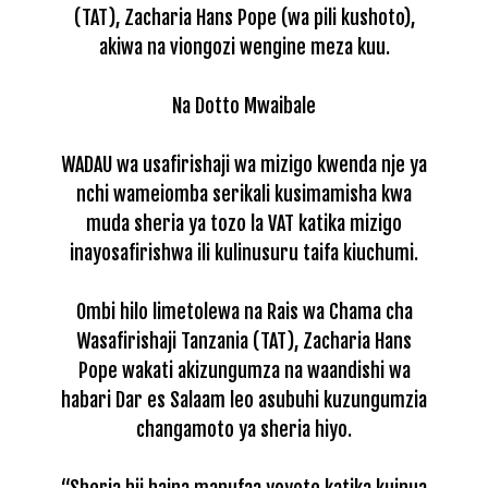
(TAT), Zacharia Hans Pope (wa pili kushoto),
akiwa na viongozi wengine meza kuu.
Na Dotto Mwaibale
WADAU wa usafirishaji wa mizigo kwenda nje ya
nchi wameiomba serikali kusimamisha kwa
muda sheria ya tozo la VAT katika mizigo
inayosafirishwa ili kulinusuru taifa kiuchumi.
Ombi hilo limetolewa na Rais wa Chama cha
Wasafirishaji Tanzania (TAT), Zacharia Hans
Pope wakati akizungumza na waandishi wa
habari Dar es Salaam leo asubuhi kuzungumzia
changamoto ya sheria hiyo.
“Sheria hii haina manufaa yoyote katika kuinua