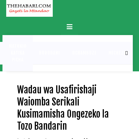
Skip
to
content
Primary
Menu
MATUKIO
KATIKA
BURUDANI
UCHAMBUZI
MICHEZO
PICHA
Wadau wa Usafirishaji
Waiomba Serikali
Kusimamisha Ongezeko la
Tozo Bandarin