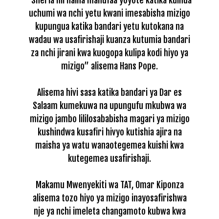
uchumi wa nchi yetu kwani imesabisha mizigo
kupungua katika bandari yetu kutokana na
wadau wa usafirishaji kuanza kutumia bandari
za nchi jirani kwa kuogopa kulipa kodi hiyo ya
mizigo” alisema Hans Pope.
Alisema hivi sasa katika bandari ya Dar es
Salaam kumekuwa na upungufu mkubwa wa
mizigo jambo lililosababisha magari ya mizigo
kushindwa kusafiri hivyo kutishia ajira na
maisha ya watu wanaotegemea kuishi kwa
kutegemea usafirishaji.
Makamu Mwenyekiti wa TAT, Omar Kiponza
alisema tozo hiyo ya mizigo inayosafirishwa
nje ya nchi imeleta changamoto kubwa kwa