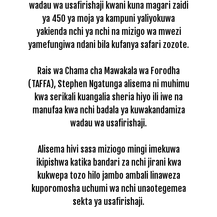
wadau wa usafirishaji kwani kuna magari zaidi
ya 450 ya moja ya kampuni yaliyokuwa
yakienda nchi ya nchi na mizigo wa mwezi
yamefungiwa ndani bila kufanya safari zozote.
Rais wa Chama cha Mawakala wa Forodha
(TAFFA), Stephen Ngatunga alisema ni muhimu
kwa serikali kuangalia sheria hiyo ili iwe na
manufaa kwa nchi badala ya kuwakandamiza
wadau wa usafirishaji.
Alisema hivi sasa miziogo mingi imekuwa
ikipishwa katika bandari za nchi jirani kwa
kukwepa tozo hilo jambo ambali linaweza
kuporomosha uchumi wa nchi unaotegemea
sekta ya usafirishaji.