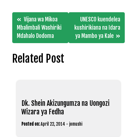
Post
Vijana wa Mikoa
UNESCO kuendelea
navigation
Mbalimbali Washiriki
kushirikiana na Idara
Mdahalo Dodoma
ya Mambo ya Kale
Related Post
Dk. Shein Akizungumza na Uongozi
Wizara ya Fedha
Posted on:
April 22, 2014
-
jomushi