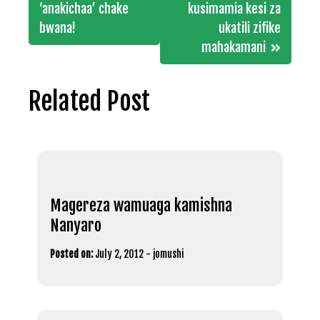
navigation
‘anakichaa’ chake
kusimamia kesi za
bwana!
ukatili zifike
mahakamani
Related Post
Magereza wamuaga kamishna
Nanyaro
Posted on:
July 2, 2012
-
jomushi