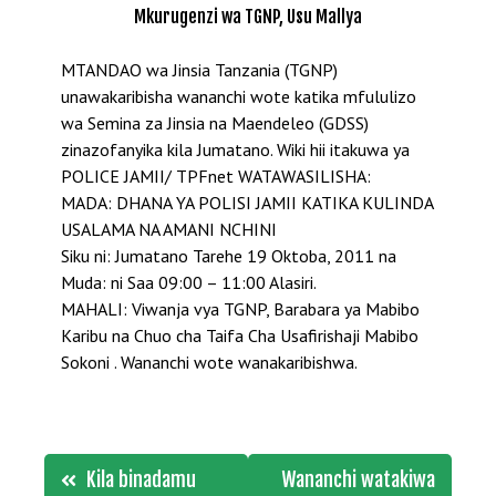
Mkurugenzi wa TGNP, Usu Mallya
MTANDAO wa Jinsia Tanzania (TGNP)
unawakaribisha wananchi wote katika mfululizo
wa Semina za Jinsia na Maendeleo (GDSS)
zinazofanyika kila Jumatano. Wiki hii itakuwa ya
POLICE JAMII/ TPFnet WATAWASILISHA:
MADA: DHANA YA POLISI JAMII KATIKA KULINDA
USALAMA NA AMANI NCHINI
Siku ni: Jumatano Tarehe 19 Oktoba, 2011 na
Muda: ni Saa 09:00 – 11:00 Alasiri.
MAHALI: Viwanja vya TGNP, Barabara ya Mabibo
Karibu na Chuo cha Taifa Cha Usafirishaji Mabibo
Sokoni . Wananchi wote wanakaribishwa.
Post
Kila binadamu
Wananchi watakiwa