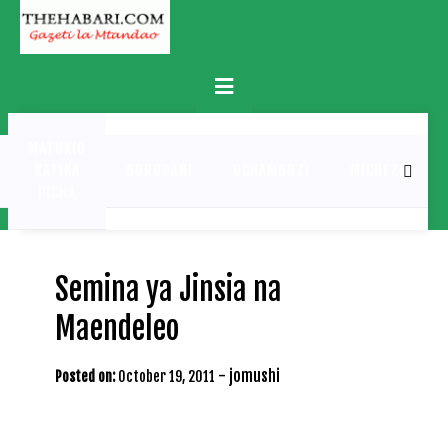
Skip
to
content
Primary
Menu
MATUKIO
KATIKA
BURUDANI
UCHAMBUZI
MICHEZO
PICHA
Semina ya Jinsia na
Maendeleo
-
jomushi
Posted on:
October 19, 2011