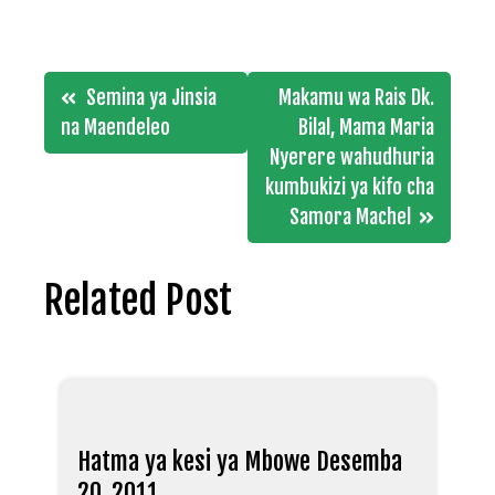
Post
Semina ya Jinsia
Makamu wa Rais Dk.
navigation
na Maendeleo
Bilal, Mama Maria
Nyerere wahudhuria
kumbukizi ya kifo cha
Samora Machel
Related Post
Hatma ya kesi ya Mbowe Desemba
20, 2011