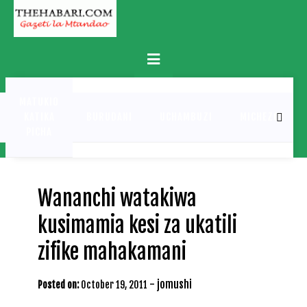
Skip
to
content
Primary
Menu
MATUKIO
KATIKA
BURUDANI
UCHAMBUZI
MICHEZO
PICHA
Wananchi watakiwa
kusimamia kesi za ukatili
zifike mahakamani
-
jomushi
Posted on:
October 19, 2011