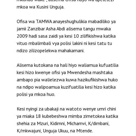
mkoa wa Kusini Unguja.
Ofisa wa TAMWA anayeshughulikia mabadiliko ya
jamii Zanzibar Asha Abdi alisema tangu mwaka
2009 hadi sasa zaidi ya kesi 10 zilifikishwa katika
vituo mbalimbali vya polisi lakini ni kesi tatu tu
ndizo zilizopelekwa mahakamani.
Alisema kutokana na hali hiyo waliamua kufuatilia
kesi hizo kwenye ofisi ya Mwendesha mashtaka
ambapo pia walielezwa kuwa hazikufikishwa huko
na ndipo walipoamua kuzifuatilia kesi hizo katika
polisi ya mkoa huo.
Kesi nyingi za ubakaji na watoto wenye umri chini
ya miaka 18 kubebeshwa mimba zimetokea katika
shehia za Mzuri, Kidimni, Michamvi, K/dimbani,
K/mkwajuni, Unguja Ukuu, na Mtende.