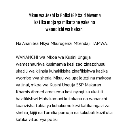
Mkuu wa Jeshi la Polisi IGP Said Mwema
katika moja ya mikutano yake na
waandishi wa habari
Na Ananilea Nkya Mkurugenzi Mtendaji TAMWA.
WANANCHI wa Mkoa wa Kusini Unguja
wameshauriwa kusimamia kesi zao zinazohusu
ukatili wa kijinsia kuhakikisha zinafikishwa katika
vyombo vya sheria. Mkuu wa upelelezi na makosa
ya jinai, mkoa wa Kusini Unguja SSP Makaran
Khamis Ahmed amesema kesi nyingi za ukatili
hazifikishwi Mahakamani kutokana na wananchi
kuanzisha tabia ya kuhukumu kesi katika ngazi za
shehia, kijiji na familia pamoja na kukubali kuzifuta
katika vituo vya polisi.