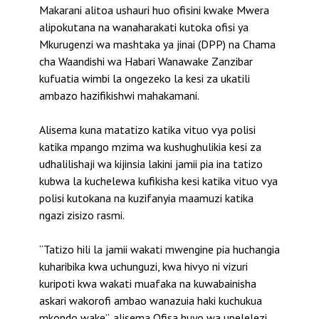
Makarani alitoa ushauri huo ofisini kwake Mwera
alipokutana na wanaharakati kutoka ofisi ya
Mkurugenzi wa mashtaka ya jinai (DPP) na Chama
cha Waandishi wa Habari Wanawake Zanzibar
kufuatia wimbi la ongezeko la kesi za ukatili
ambazo hazifikishwi mahakamani.
Alisema kuna matatizo katika vituo vya polisi
katika mpango mzima wa kushughulikia kesi za
udhalilishaji wa kijinsia lakini jamii pia ina tatizo
kubwa la kuchelewa kufikisha kesi katika vituo vya
polisi kutokana na kuzifanyia maamuzi katika
ngazi zisizo rasmi.
“Tatizo hili la jamii wakati mwengine pia huchangia
kuharibika kwa uchunguzi, kwa hivyo ni vizuri
kuripoti kwa wakati muafaka na kuwabainisha
askari wakorofi ambao wanazuia haki kuchukua
mkondo wake”, alisema Ofisa huyo wa upelelezi