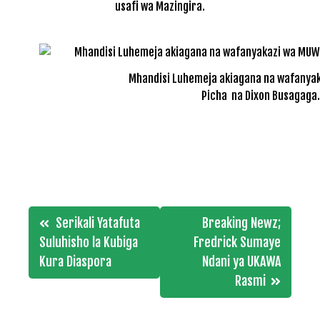
usafi wa Mazingira.
Mhandisi Luhemeja akiagana na wafanya
Picha na Dixon Busagaga.
Post
Serikali Yatafuta
Breaking Newz;
navigation
Suluhisho la Kubiga
Fredrick Sumaye
Kura Diaspora
Ndani ya UKAWA
Rasmi