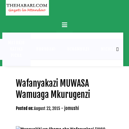
Skip
to
content
Primary
Menu
MATUKIO
KATIKA
BURUDANI
UCHAMBUZI
MICHEZO
PICHA
Wafanyakazi MUWASA
Wamuaga Mkurugenzi
-
jomushi
Posted on:
August 22, 2015