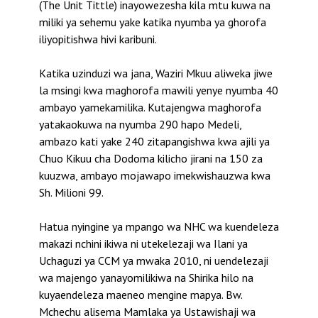
(The Unit Tittle) inayowezesha kila mtu kuwa na
miliki ya sehemu yake katika nyumba ya ghorofa
iliyopitishwa hivi karibuni.
Katika uzinduzi wa jana, Waziri Mkuu aliweka jiwe
la msingi kwa maghorofa mawili yenye nyumba 40
ambayo yamekamilika. Kutajengwa maghorofa
yatakaokuwa na nyumba 290 hapo Medeli,
ambazo kati yake 240 zitapangishwa kwa ajili ya
Chuo Kikuu cha Dodoma kilicho jirani na 150 za
kuuzwa, ambayo mojawapo imekwishauzwa kwa
Sh. Milioni 99.
Hatua nyingine ya mpango wa NHC wa kuendeleza
makazi nchini ikiwa ni utekelezaji wa Ilani ya
Uchaguzi ya CCM ya mwaka 2010, ni uendelezaji
wa majengo yanayomilikiwa na Shirika hilo na
kuyaendeleza maeneo mengine mapya. Bw.
Mchechu alisema Mamlaka ya Ustawishaji wa