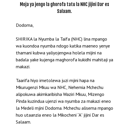
Moja ya jengo la ghorofa tatu la NHC jijini Dar es
Salaam.
Dodoma,
SHIRIKA la Nyumba la Taifa (NHC) lina mpango
wa kuondoa nyumba ndogo katika maeneo yenye
thamani kubwa yaliyojengwa holela mijini na
badala yake kujenga maghorofa kukidhi mahitaji ya
makazi.
Taarifa hiyo imetolewa juzi mjini hapa na
Mkurugenzi Mkuu wa NHC, Nehemia Mchechu
alipokuwa akimkaribisha Waziri Mkuu, Mizengo
Pinda kuzindua ujenzi wa nyumba za makazi eneo
la Medeli mjini Dodoma. Mchechu alisema mpango
huo utaanzia eneo la Mikocheni “A” jijini Dar es
Salaam.