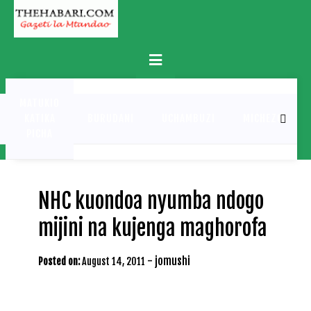
Skip
to
content
Primary
Menu
MATUKIO
KATIKA
BURUDANI
UCHAMBUZI
MICHEZO
PICHA
NHC kuondoa nyumba ndogo
mijini na kujenga maghorofa
-
jomushi
Posted on:
August 14, 2011