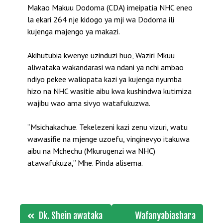
Makao Makuu Dodoma (CDA) imeipatia NHC eneo
la ekari 264 nje kidogo ya mji wa Dodoma ili
kujenga majengo ya makazi.
Akihutubia kwenye uzinduzi huo, Waziri Mkuu
aliwataka wakandarasi wa ndani ya nchi ambao
ndiyo pekee waliopata kazi ya kujenga nyumba
hizo na NHC wasitie aibu kwa kushindwa kutimiza
wajibu wao ama sivyo watafukuzwa.
“Msichakachue. Tekelezeni kazi zenu vizuri, watu
wawasifie na mjenge uzoefu, vinginevyo itakuwa
aibu na Mchechu (Mkurugenzi wa NHC)
atawafukuza,” Mhe. Pinda alisema.
Post
Dk. Shein awataka
Wafanyabiashara