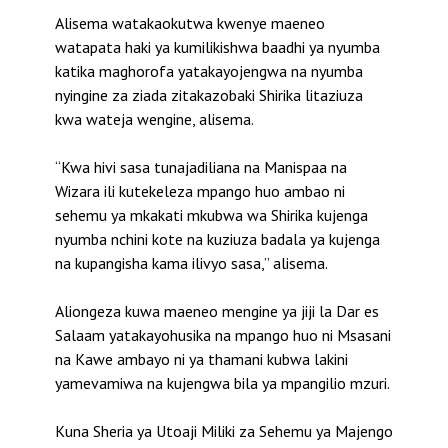
Alisema watakaokutwa kwenye maeneo
watapata haki ya kumilikishwa baadhi ya nyumba
katika maghorofa yatakayojengwa na nyumba
nyingine za ziada zitakazobaki Shirika litaziuza
kwa wateja wengine, alisema.
“Kwa hivi sasa tunajadiliana na Manispaa na
Wizara ili kutekeleza mpango huo ambao ni
sehemu ya mkakati mkubwa wa Shirika kujenga
nyumba nchini kote na kuziuza badala ya kujenga
na kupangisha kama ilivyo sasa,” alisema.
Aliongeza kuwa maeneo mengine ya jiji la Dar es
Salaam yatakayohusika na mpango huo ni Msasani
na Kawe ambayo ni ya thamani kubwa lakini
yamevamiwa na kujengwa bila ya mpangilio mzuri.
Kuna Sheria ya Utoaji Miliki za Sehemu ya Majengo