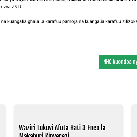
uo vya ZSTC.
e na kuangalia ghala la karafuu pamoja na kuangalia karafuu zilizo
NHC kuondoa n
Waziri Lukuvi Afuta Hati 3 Eneo la
Makaburi Kinyerezi