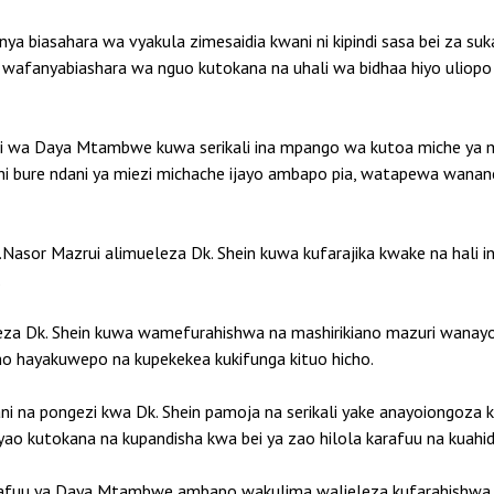
a biasahara wa vyakula zimesaidia kwani ni kipindi sasa bei za suk
 wafanyabiashara wa nguo kutokana na uhali wa bidhaa hiyo uliopo h
i wa Daya Mtambwe kuwa serikali ina mpango wa kutoa miche ya 
chi bure ndani ya miezi michache ijayo ambapo pia, watapewa wan
asor Mazrui alimueleza Dk. Shein kuwa kufarajika kwake na hali ina
.
a Dk. Shein kuwa wamefurahishwa na mashirikiano mazuri wanayoya
no hayakuwepo na kupekekea kukifunga kituo hicho.
 na pongezi kwa Dk. Shein pamoja na serikali yake anayoiongoz
 kutokana na kupandisha kwa bei ya zao hilola karafuu na kuahidi k
afuu ya Daya Mtambwe ambapo wakulima walieleza kufarahishwa na h