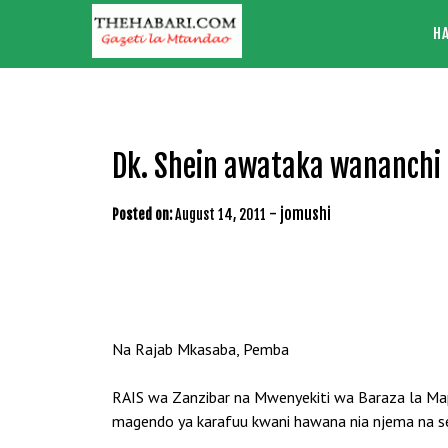
Skip
H
to
content
Dk. Shein awataka wananchi
-
jomushi
Posted on:
August 14, 2011
Na Rajab Mkasaba, Pemba
RAIS wa Zanzibar na Mwenyekiti wa Baraza la Ma
magendo ya karafuu kwani hawana nia njema na ser