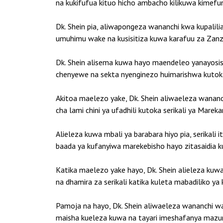
na kukifufua kituo hicho ambacho kilikuwa kimefu
Dk. Shein pia, aliwapongeza wananchi kwa kupalil
umuhimu wake na kusisitiza kuwa karafuu za Zanzib
Dk. Shein alisema kuwa hayo maendeleo yanayosisit
chenyewe na sekta nyenginezo huimarishwa kutoka
Akitoa maelezo yake, Dk. Shein aliwaeleza wanan
cha lami chini ya ufadhili kutoka serikali ya Mar
Alieleza kuwa mbali ya barabara hiyo pia, serikal
baada ya kufanyiwa marekebisho hayo zitasaidia kup
Katika maelezo yake hayo, Dk. Shein alieleza kuwa
na dhamira za serikali katika kuleta mabadiliko ya 
Pamoja na hayo, Dk. Shein aliwaeleza wananchi wa
maisha kueleza kuwa na tayari imeshafanya mazung