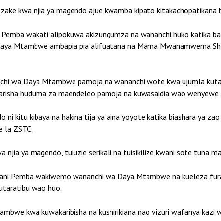
e kwa njia ya magendo ajue kwamba kipato kitakachopatikana haki
wani Pemba wakati alipokuwa akizungumza na wananchi huko katika
 Daya Mtambwe ambapia pia alifuatana na Mama Mwanamwema Shein
ananchi wa Daya Mtambwe pamoja na wananchi wote kwa ujumla k
kuimarisha huduma za maendeleo pamoja na kuwasaidia wao wenyewe
i kitu kibaya na hakina tija ya aina yoyote katika biashara ya za
ke la ZSTC.
a njia ya magendo, tuiuzie serikali na tuisikilize kwani sote tuna m
siwani Pemba wakiwemo wananchi wa Daya Mtambwe na kueleza fura
utaratibu wao huo.
mbwe kwa kuwakaribisha na kushirikiana nao vizuri wafanya kazi wa