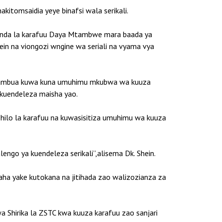
tomsaidia yeye binafsi wala serikali.
 banda la karafuu Daya Mtambwe mara baada ya
 na viongozi wngine wa seriali na vyama vya
utambua kuwa kuna umuhimu mkubwa wa kuuza
 kuendeleza maisha yao.
o hilo la karafuu na kuwasisitiza umuhimu wa kuuza
alengo ya kuendeleza serikali”,alisema Dk. Shein.
ha yake kutokana na jitihada zao walizozianza za
 Shirika la ZSTC kwa kuuza karafuu zao sanjari