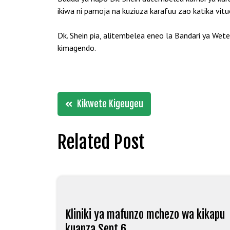
ikiwa ni pamoja na kuziuza karafuu zao katika vit
Dk. Shein pia, alitembelea eneo la Bandari ya Wet
kimagendo.
Post
Kikwete Kigeugeu
navigation
Related Post
Kliniki ya mafunzo mchezo wa kikapu
kuanza Sept 6