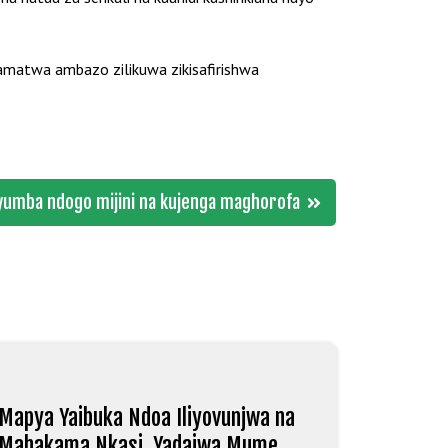
kamatwa ambazo zilikuwa zikisafirishwa
yumba ndogo mijini na kujenga maghorofa
Mapya Yaibuka Ndoa Iliyovunjwa na
Mahakama Nkasi, Yadaiwa Mume