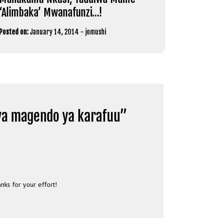
‘Alimbaka’ Mwanafunzi…!
Posted on:
January 14, 2014
-
jomushi
ya magendo ya karafuu
”
anks for your effort!