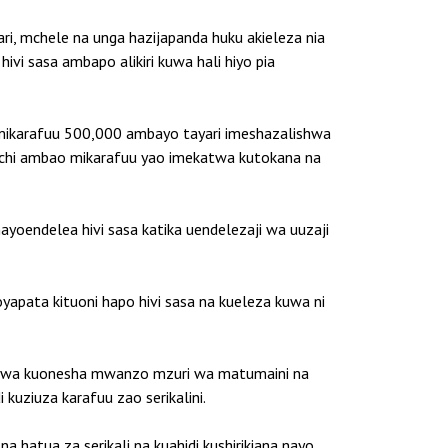
ari, mchele na unga hazijapanda huku akieleza nia
ivi sasa ambapo alikiri kuwa hali hiyo pia
mikarafuu 500,000 ambayo tayari imeshazalishwa
anchi ambao mikarafuu yao imekatwa kutokana na
yoendelea hivi sasa katika uendelezaji wa uuzaji
pata kituoni hapo hivi sasa na kueleza kuwa ni
a kwa kuonesha mwanzo mzuri wa matumaini na
uziuza karafuu zao serikalini.
atua za serikali na kuahidi kushirikiana nayo