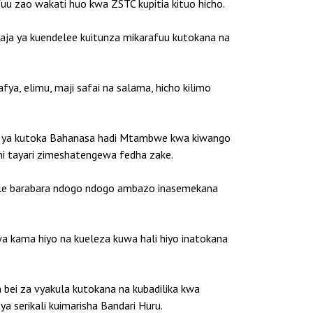
u zao wakati huo kwa ZSTC kupitia kituo hicho.
haja ya kuendelee kuitunza mikarafuu kutokana na
ya, elimu, maji safai na salama, hicho kilimo
yao ya kutoka Bahanasa hadi Mtambwe kwa kiwango
ani tayari zimeshatengewa fedha zake.
a zile barabara ndogo ndogo ambazo inasemekana
wa kama hiyo na kueleza kuwa hali hiyo inatokana
bei za vyakula kutokana na kubadilika kwa
 serikali kuimarisha Bandari Huru.