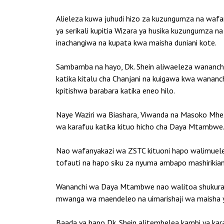
Alieleza kuwa juhudi hizo za kuzungumza na wafany
ya serikali kupitia Wizara ya husika kuzungumza na
inachangiwa na kupata kwa maisha duniani kote.
Sambamba na hayo, Dk. Shein aliwaeleza wananch
katika kitalu cha Chanjani na kuigawa kwa wanan
kpitishwa barabara katika eneo hilo.
Naye Waziri wa Biashara, Viwanda na Masoko Mhe.N
wa karafuu katika kituo hicho cha Daya Mtambwe
Nao wafanyakazi wa ZSTC kituoni hapo walimuelez
tofauti na hapo siku za nyuma ambapo mashirikia
Wananchi wa Daya Mtambwe nao walitoa shukurani
mwanga wa maendeleo na uimarishaji wa maisha yao
Baada ya hapo Dk. Shein alitembelea kambi ya kar