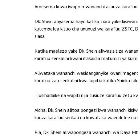
Amesema kuwa iwapo mwananchi atauza karafuu zak
Dk. Shein aliyasema hayo katika ziara yake kisi
kutembelea kituo cha ununuzi wa karafuu ZSTC,
siasa.
Katika maelezo yake Dk. Shein aliwasisitiza w
karafuu serikalini kwani itasaidia matumizi ya 
Aliwataka wananchi wasidanganyike kwani magendo n
karafuu zao serikalini kwa kupitia katika Shirika la
“Tusihadaike na wapiti njia tusiuze karafuu zetu kw
Aidha, Dk. Shein alitoa pongezi kwa wananchi ki
kuuza karafuu serikali na kuwataka waendelee na 
Pia, Dk. Shein aliwapongeza wananchi wa Daya Mta