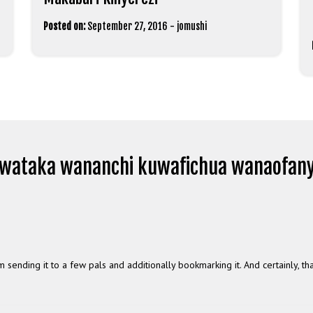
Posted on:
September 27, 2016
-
jomushi
awataka wananchi kuwafichua wanaofan
m sending it to a few pals and additionally bookmarking it. And certainly, th