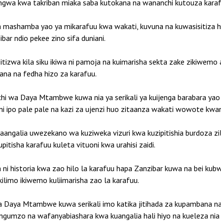
ngwa kwa takriban miaka saba kutokana na wananchi kutouza karafu
ia mashamba yao ya mikarafuu kwa wakati, kuvuna na kuwasisitiza 
ar ndio pekee zino sifa duniani.
izwa kila siku ikiwa ni pamoja na kuimarisha sekta zake zikiwemo af
na na fedha hizo za karafuu.
chi wa Daya Mtambwe kuwa nia ya serikali ya kuijenga barabara 
ekani ipo pale pale na kazi za ujenzi huo zitaanza wakati wowote kw
i itaangalia uwezekano wa kuziweka vizuri kwa kuzipitishia burdoz
itisha karafuu kuleta vituoni kwa urahisi zaidi.
 ni historia kwa zao hilo la karafuu hapa Zanzibar kuwa na bei kub
kilimo ikiwemo kuliimarisha zao la karafuu.
 Daya Mtambwe kuwa serikali imo katika jitihada za kupambana na 
umzo na wafanyabiashara kwa kuangalia hali hiyo na kueleza nia ya