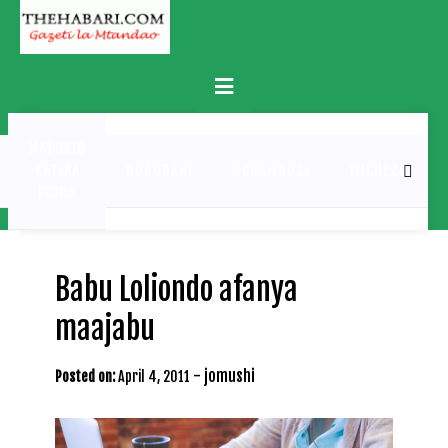
Skip
to
content
Primary
Menu
MATUKIO
KATIKA
BURUDANI
UCHAMBUZI
MICHEZO
PICHA
Babu Loliondo afanya
maajabu
-
jomushi
Posted on:
April 4, 2011