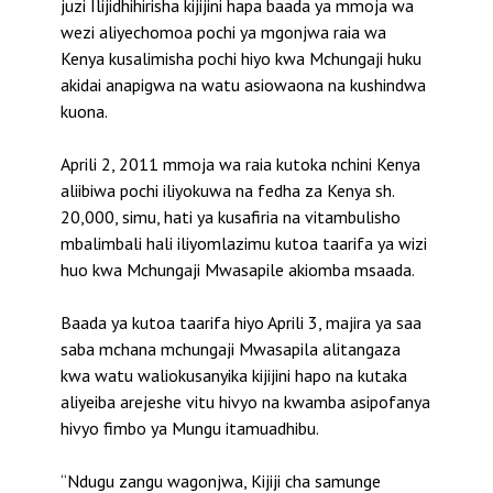
juzi Ilijidhihirisha kijijini hapa baada ya mmoja wa
wezi aliyechomoa pochi ya mgonjwa raia wa
Kenya kusalimisha pochi hiyo kwa Mchungaji huku
akidai anapigwa na watu asiowaona na kushindwa
kuona.
Aprili 2, 2011 mmoja wa raia kutoka nchini Kenya
aliibiwa pochi iliyokuwa na fedha za Kenya sh.
20,000, simu, hati ya kusafiria na vitambulisho
mbalimbali hali iliyomlazimu kutoa taarifa ya wizi
huo kwa Mchungaji Mwasapile akiomba msaada.
Baada ya kutoa taarifa hiyo Aprili 3, majira ya saa
saba mchana mchungaji Mwasapila alitangaza
kwa watu waliokusanyika kijijini hapo na kutaka
aliyeiba arejeshe vitu hivyo na kwamba asipofanya
hivyo fimbo ya Mungu itamuadhibu.
“Ndugu zangu wagonjwa, Kijiji cha samunge