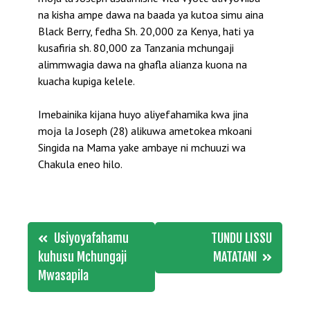
na kisha ampe dawa na baada ya kutoa simu aina
Black Berry, fedha Sh. 20,000 za Kenya, hati ya
kusafiria sh. 80,000 za Tanzania mchungaji
alimmwagia dawa na ghafla alianza kuona na
kuacha kupiga kelele.
Imebainika kijana huyo aliyefahamika kwa jina
moja la Joseph (28) alikuwa ametokea mkoani
Singida na Mama yake ambaye ni mchuuzi wa
Chakula eneo hilo.
Post
Usiyoyafahamu
TUNDU LISSU
navigation
kuhusu Mchungaji
MATATANI
Mwasapila