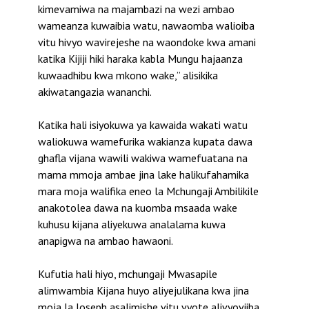
kimevamiwa na majambazi na wezi ambao
wameanza kuwaibia watu, nawaomba walioiba
vitu hivyo wavirejeshe na waondoke kwa amani
katika Kijiji hiki haraka kabla Mungu hajaanza
kuwaadhibu kwa mkono wake,” alisikika
akiwatangazia wananchi.
Katika hali isiyokuwa ya kawaida wakati watu
waliokuwa wamefurika wakianza kupata dawa
ghafla vijana wawili wakiwa wamefuatana na
mama mmoja ambae jina lake halikufahamika
mara moja walifika eneo la Mchungaji Ambilikile
anakotolea dawa na kuomba msaada wake
kuhusu kijana aliyekuwa analalama kuwa
anapigwa na ambao hawaoni.
Kufutia hali hiyo, mchungaji Mwasapile
alimwambia Kijana huyo aliyejulikana kwa jina
moja la Joseph asalimishe vitu vyote alivyoviiba