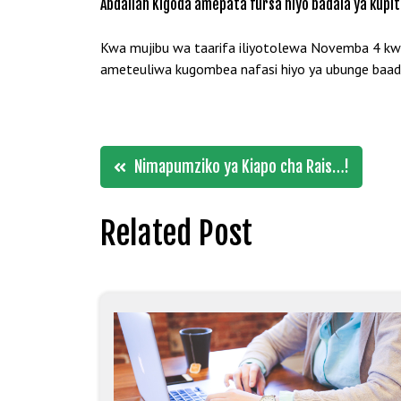
Abdallah Kigoda amepata fursa hiyo badala ya kupit
Kwa mujibu wa taarifa iliyotolewa Novemba 4 kwa
ameteuliwa kugombea nafasi hiyo ya ubunge baada
Post
Nimapumziko ya Kiapo cha Rais…!
navigation
Related Post