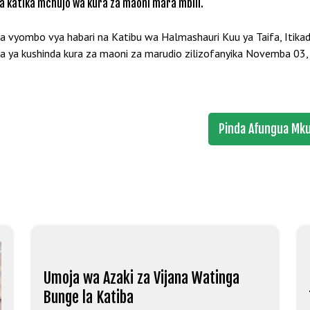
a katika mchujo wa kura za maoni mara mbili.
 vyombo vya habari na Katibu wa Halmashauri Kuu ya Taifa, Itika
 ya kushinda kura za maoni za marudio zilizofanyika Novemba 03,
Pinda Afungua Mku
Umoja wa Azaki za Vijana Watinga
Bunge la Katiba