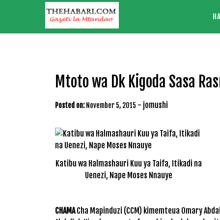
Skip
H
to
content
Mtoto wa Dk Kigoda Sasa Ra
-
jomushi
Posted on:
November 5, 2015
Katibu wa Halmashauri Kuu ya Taifa, Itikadi na
Uenezi, Nape Moses Nnauye
CHAMA
Cha Mapinduzi (CCM) kimemteua Omary Abdal