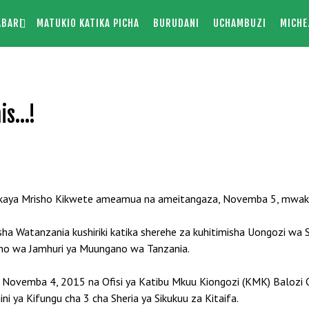
ABARI
MATUKIO KATIKA PICHA
BURUDANI
UCHAMBUZI
MICHE
ais…!
akaya Mrisho Kikwete ameamua na ameitangaza, Novemba 5, mwaka 
a Watanzania kushiriki katika sherehe za kuhitimisha Uongozi wa 
no wa Jamhuri ya Muungano wa Tanzania.
, Novemba 4, 2015 na Ofisi ya Katibu Mkuu Kiongozi (KMK) Baloz
 ya Kifungu cha 3 cha Sheria ya Sikukuu za Kitaifa.