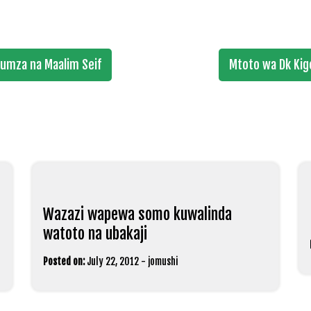
gumza na Maalim Seif
Mtoto wa Dk Ki
Wazazi wapewa somo kuwalinda
watoto na ubakaji
Posted on:
July 22, 2012
-
jomushi