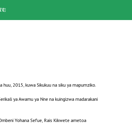
ZO
huu, 2015, kuwa Sikukuu na siku ya mapumziko.
Serikali ya Awamu ya Nne na kuingizwa madarakani
i Ombeni Yohana Sefue, Rais Kikwete ametoa