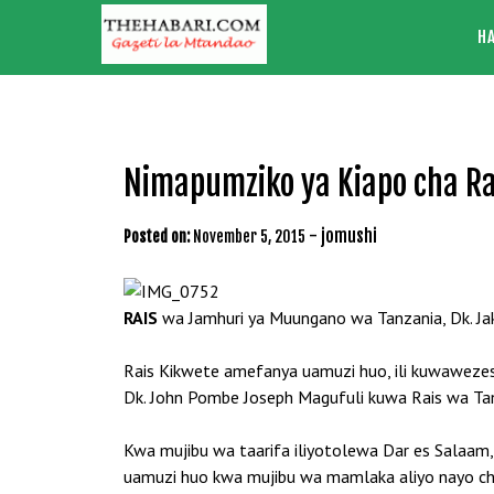
Skip
H
to
content
Nimapumziko ya Kiapo cha R
-
jomushi
Posted on:
November 5, 2015
RAIS
wa Jamhuri ya Muungano wa Tanzania, Dk. J
Rais Kikwete amefanya uamuzi huo, ili kuwawezesh
Dk. John Pombe Joseph Magufuli kuwa Rais wa Ta
Kwa mujibu wa taarifa iliyotolewa Dar es Salaam
uamuzi huo kwa mujibu wa mamlaka aliyo nayo chini