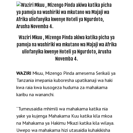
Waziri Mkuu , Mizengo Pinda akiwa katika picha ya
pamoja na washiriki wa mkutano wa Majaji wa Afrika
uliofanyika kwenye Hoteli ya Ngurdoto, Arusha
Novemba 4.
WAZIRI
Mkuu, Mizengo Pinda amesema Serikali ya
Tanzania imepania kuboresha upatikanaji wa haki
kwa raia kwa kusogeza huduma za mahakama
karibu na wananchi.
“Tumeusaidia mhimili wa mahakama katika nia
yake ya kujenga Mahakama Kuu katika kila mkoa
na Mahakama ya Hakimu Mkazi katika kila wilaya.
Uwepo wa mahakama hizi utasaidia kuhakikisha