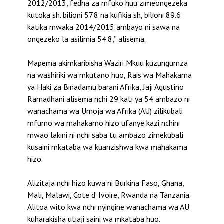
2012/2013, fedha za mfuko huu zimeongezeka
kutoka sh. bilioni 57.8 na kufikia sh, bilioni 89.6
katika mwaka 2014/2015 ambayo ni sawa na
ongezeko la asilimia 54.8,” alisema.
Mapema akimkaribisha Waziri Mkuu kuzungumza
na washiriki wa mkutano huo, Rais wa Mahakama
ya Haki za Binadamu barani Afrika, Jaji Agustino
Ramadhani alisema nchi 29 kati ya 54 ambazo ni
wanachama wa Umoja wa Afrika (AU) zilikubali
mfumo wa mahakamo hizo ufanye kazi nchini
mwao lakini ni nchi saba tu ambazo zimekubali
kusaini mkataba wa kuanzishwa kwa mahakama
hizo.
Alizitaja nchi hizo kuwa ni Burkina Faso, Ghana,
Mali, Malawi, Cote d’ Ivoire, Rwanda na Tanzania.
Alitoa wito kwa nchi nyingine wanachama wa AU
kuharakisha utiaji saini wa mkataba huo.