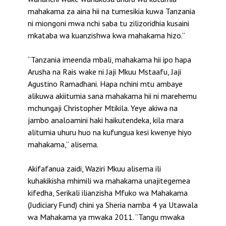
mahakama za aina hii na tumesikia kuwa Tanzania
ni miongoni mwa nchi saba tu zilizoridhia kusaini
mkataba wa kuanzishwa kwa mahakama hizo.”
“Tanzania imeenda mbali, mahakama hii ipo hapa
Arusha na Rais wake ni Jaji Mkuu Mstaafu, Jaji
Agustino Ramadhani. Hapa nchini mtu ambaye
alikuwa akiitumia sana mahakama hii ni marehemu
mchungaji Christopher Mtikila. Yeye akiwa na
jambo analoamini haki haikutendeka, kila mara
alitumia uhuru huo na kufungua kesi kwenye hiyo
mahakama,” alisema.
Akifafanua zaidi, Waziri Mkuu alisema ili
kuhakikisha mhimili wa mahakama unajitegemea
kifedha, Serikali ilianzisha Mfuko wa Mahakama
(Judiciary Fund) chini ya Sheria namba 4 ya Utawala
wa Mahakama ya mwaka 2011. “Tangu mwaka