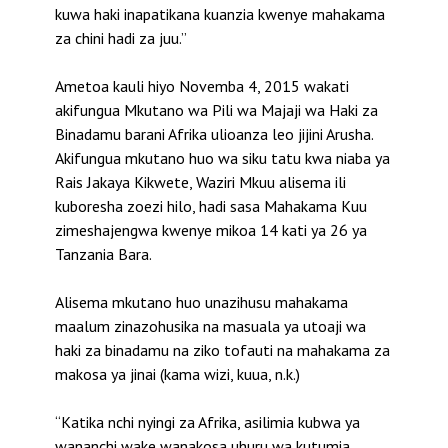
kuwa haki inapatikana kuanzia kwenye mahakama
za chini hadi za juu.”
Ametoa kauli hiyo Novemba 4, 2015 wakati
akifungua Mkutano wa Pili wa Majaji wa Haki za
Binadamu barani Afrika ulioanza leo jijini Arusha.
Akifungua mkutano huo wa siku tatu kwa niaba ya
Rais Jakaya Kikwete, Waziri Mkuu alisema ili
kuboresha zoezi hilo, hadi sasa Mahakama Kuu
zimeshajengwa kwenye mikoa 14 kati ya 26 ya
Tanzania Bara.
Alisema mkutano huo unazihusu mahakama
maalum zinazohusika na masuala ya utoaji wa
haki za binadamu na ziko tofauti na mahakama za
makosa ya jinai (kama wizi, kuua, n.k.)
“Katika nchi nyingi za Afrika, asilimia kubwa ya
wananchi wake wanakosa uhuru wa kutumia