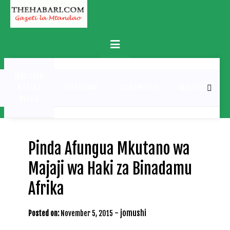
Skip
to
content
Primary
Menu
MATUKIO
KATIKA
BURUDANI
UCHAMBUZI
MICHEZO
PICHA
Pinda Afungua Mkutano wa
Majaji wa Haki za Binadamu
Afrika
-
jomushi
Posted on:
November 5, 2015