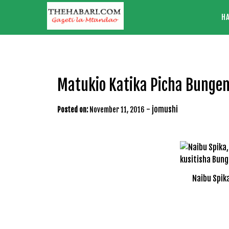
Skip
H
to
content
Matukio Katika Picha Bungen
-
jomushi
Posted on:
November 11, 2016
Naibu Spik