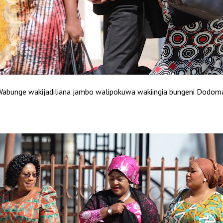
abunge wakijadiliana jambo walipokuwa wakiingia bungeni Dodom