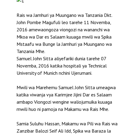
Rais wa Jamhuri ya Muungano wa Tanzania Dkt.
John Pombe Magufuli leo tarehe 11 Novemba,
2016 amewaongoza viongozi na wananchi wa
Mkoa wa Dar es Salaam kuuaga mwili wa Spika
Mstaafu wa Bunge la Jamhuri ya Muungano wa
Tanzania Mhe.
Samuel John Sitta aliyefariki dunia tarehe 07
Novemba, 2016 katika hospitali ya Technical
University of Munich nchini Ujerumani.
Mwili wa Marehemu Samuel John Sitta umeagwa
katika viwanja vya Karimjee Jijini Dar es Salaam
ambapo Viongozi wengine waliojumuika kuuaga
mwili huo ni pamoja na Makamu wa Rais Mhe.
Samia Suluhu Hassan, Makamu wa Pili wa Rais wa
Zanzibar Balozi Seif Ali Idd, Spika wa Baraza la