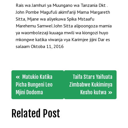
Rais wa Jamhuri ya Muungano wa Tanzania Dkt .
John Pombe Magufuli akimfariji Mama Margareth
Sitta, Mjane wa aliyekuwa Spika Mstaafu
Marehemu Samwel John Sitta alipoongoza mamia
ya waombolezaji kuuaga mwili wa kiongozi huyo
mkongwe katika viwanja vya Karimjee jijini Dar es
salaam Oktoba 11, 2016
Post
Matukio Katika
Taifa Stars Yaifuata
navigation
Picha Bungeni Leo
Zimbabwe Kukiminya
Mjini Dodoma
Kesho kutwa
Related Post