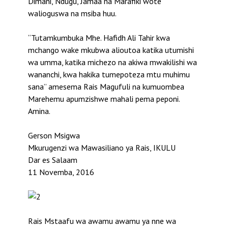
Dimani, Ndugu, Jamaa na Marafiki wote
walioguswa na msiba huu.
“Tutamkumbuka Mhe. Hafidh Ali Tahir kwa
mchango wake mkubwa alioutoa katika utumishi
wa umma, katika michezo na akiwa mwakilishi wa
wananchi, kwa hakika tumepoteza mtu muhimu
sana” amesema Rais Magufuli na kumuombea
Marehemu apumzishwe mahali pema peponi.
Amina.
Gerson Msigwa
Mkurugenzi wa Mawasiliano ya Rais, IKULU
Dar es Salaam
11 Novemba, 2016
Rais Mstaafu wa awamu awamu ya nne wa