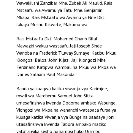
Wawakilishi Zanzibar Mhe. Zubeir Ali Maulid, Rais
Mstaafu wa Awamu ya Tatu Mhe. Benjamin
Mkapa, Rais Mstaafu wa Awamu ya Nne Dkt.
Jakaya Mrisho Kikwete, Makamu wa
Rais Mstaafu Dkt. Mohamed Gharib Bilal,
Mawaziri wakuu wastaafu Jaji Joseph Sinde
Warioba na Frederick Tluway Sumaye, Katibu Mkuu
Kiongozi Balozi John Kijazi, Jaji Kiongozi Mhe.
Ferdinand Katipwa Wambali na Mkuu wa Mkoa wa
Dar es Salaam Paul Makonda.
Baada ya kuagwa katika viwanja vya Karimjee,
mwili wa Marehemu Samuel John Sitta
umesafirishwa kwenda Dodoma ambako Wabunge,
Viongozi wa Mkoa na wananchi watapata fursa ya
kuuaga katika Viwanja vya Bunge na baadaye jioni
utasafirishwa kwenda Tabora ambako maziko
yatafanyika kesho Jumamosi huko Urambo.