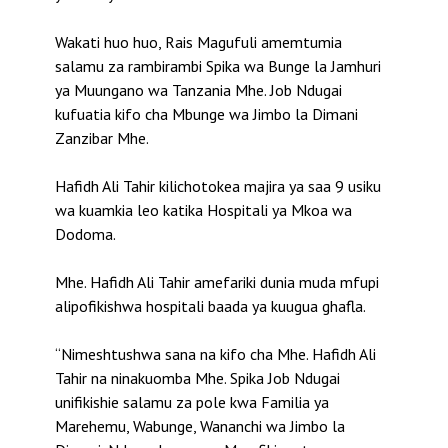
Wakati huo huo, Rais Magufuli amemtumia
salamu za rambirambi Spika wa Bunge la Jamhuri
ya Muungano wa Tanzania Mhe. Job Ndugai
kufuatia kifo cha Mbunge wa Jimbo la Dimani
Zanzibar Mhe.
Hafidh Ali Tahir kilichotokea majira ya saa 9 usiku
wa kuamkia leo katika Hospitali ya Mkoa wa
Dodoma.
Mhe. Hafidh Ali Tahir amefariki dunia muda mfupi
alipofikishwa hospitali baada ya kuugua ghafla.
“Nimeshtushwa sana na kifo cha Mhe. Hafidh Ali
Tahir na ninakuomba Mhe. Spika Job Ndugai
unifikishie salamu za pole kwa Familia ya
Marehemu, Wabunge, Wananchi wa Jimbo la