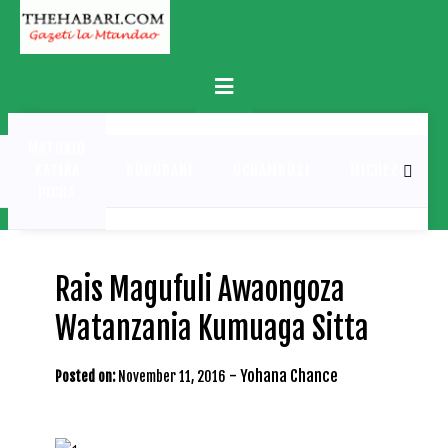
Skip
to
content
Primary
Menu
MATUKIO
KATIKA
BURUDANI
UCHAMBUZI
MICHEZO
PICHA
Rais Magufuli Awaongoza
Watanzania Kumuaga Sitta
-
Yohana Chance
Posted on:
November 11, 2016