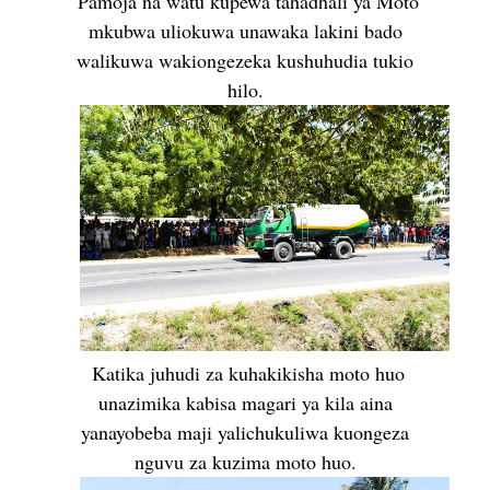
Pamoja na watu kupewa tahadhali ya Moto
mkubwa uliokuwa unawaka lakini bado
walikuwa wakiongezeka kushuhudia tukio
hilo.
Katika juhudi za kuhakikisha moto huo
unazimika kabisa magari ya kila aina
yanayobeba maji yalichukuliwa kuongeza
nguvu za kuzima moto huo.