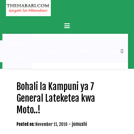
Skip
to
content
Primary
Menu
MATUKIO
KATIKA
BURUDANI
UCHAMBUZI
MICHEZO
PICHA
Bohali la Kampuni ya 7
General Lateketea kwa
Moto..!
-
jomushi
Posted on:
November 11, 2016