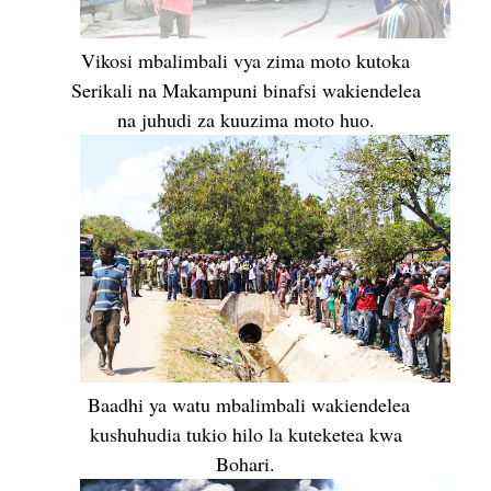
Vikosi mbalimbali vya zima moto kutoka
Serikali na Makampuni binafsi wakiendelea
na juhudi za kuuzima moto huo.
Baadhi ya watu mbalimbali wakiendelea
kushuhudia tukio hilo la kuteketea kwa
Bohari.