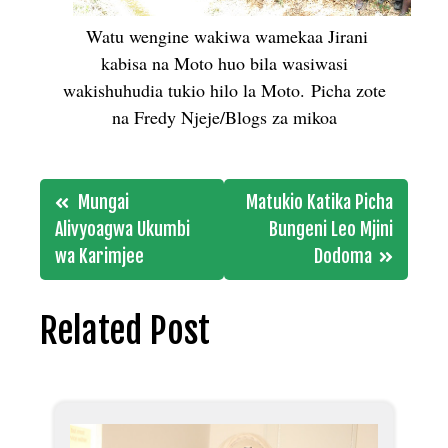
Watu wengine wakiwa wamekaa Jirani
kabisa na Moto huo bila wasiwasi
wakishuhudia tukio hilo la Moto.
Picha zote
na Fredy Njeje/Blogs za mikoa
Post
Mungai
Matukio Katika Picha
navigation
Alivyoagwa Ukumbi
Bungeni Leo Mjini
wa Karimjee
Dodoma
Related Post