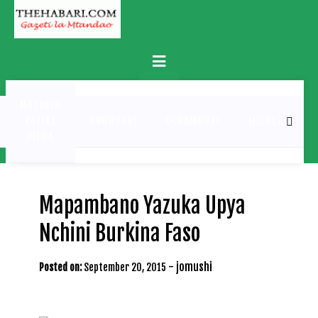
Skip
to
content
Primary
Menu
MATUKIO
KATIKA
BURUDANI
UCHAMBUZI
MICHEZO
PICHA
Mapambano Yazuka Upya
Nchini Burkina Faso
-
jomushi
Posted on:
September 20, 2015