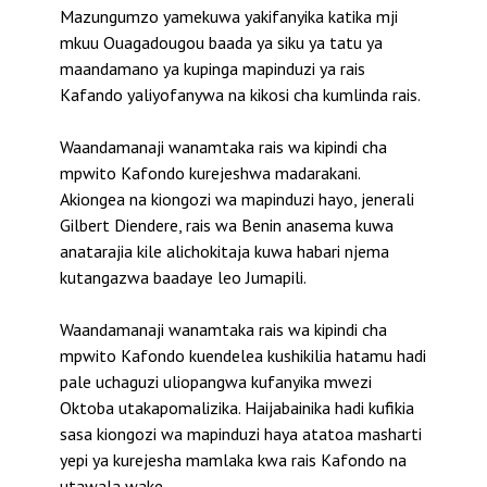
Mazungumzo yamekuwa yakifanyika katika mji
mkuu Ouagadougou baada ya siku ya tatu ya
maandamano ya kupinga mapinduzi ya rais
Kafando yaliyofanywa na kikosi cha kumlinda rais.
Waandamanaji wanamtaka rais wa kipindi cha
mpwito Kafondo kurejeshwa madarakani.
Akiongea na kiongozi wa mapinduzi hayo, jenerali
Gilbert Diendere, rais wa Benin anasema kuwa
anatarajia kile alichokitaja kuwa habari njema
kutangazwa baadaye leo Jumapili.
Waandamanaji wanamtaka rais wa kipindi cha
mpwito Kafondo kuendelea kushikilia hatamu hadi
pale uchaguzi uliopangwa kufanyika mwezi
Oktoba utakapomalizika. Haijabainika hadi kufikia
sasa kiongozi wa mapinduzi haya atatoa masharti
yepi ya kurejesha mamlaka kwa rais Kafondo na
utawala wake.