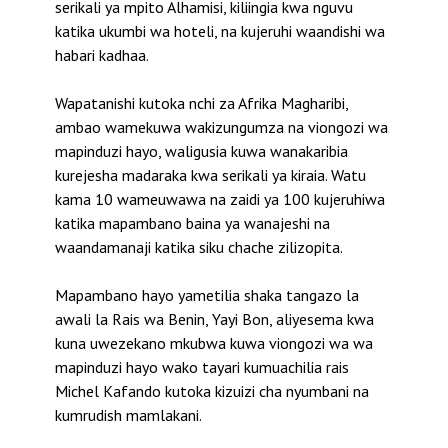
serikali ya mpito Alhamisi, kiliingia kwa nguvu
katika ukumbi wa hoteli, na kujeruhi waandishi wa
habari kadhaa.
Wapatanishi kutoka nchi za Afrika Magharibi,
ambao wamekuwa wakizungumza na viongozi wa
mapinduzi hayo, waligusia kuwa wanakaribia
kurejesha madaraka kwa serikali ya kiraia. Watu
kama 10 wameuwawa na zaidi ya 100 kujeruhiwa
katika mapambano baina ya wanajeshi na
waandamanaji katika siku chache zilizopita.
Mapambano hayo yametilia shaka tangazo la
awali la Rais wa Benin, Yayi Bon, aliyesema kwa
kuna uwezekano mkubwa kuwa viongozi wa wa
mapinduzi hayo wako tayari kumuachilia rais
Michel Kafando kutoka kizuizi cha nyumbani na
kumrudish mamlakani.