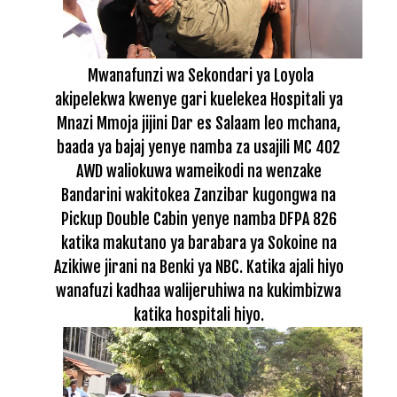
Mwanafunzi wa Sekondari ya Loyola
akipelekwa kwenye gari kuelekea Hospitali ya
Mnazi Mmoja jijini Dar es Salaam leo mchana,
baada ya bajaj yenye namba za usajili MC 402
AWD waliokuwa wameikodi na wenzake
Bandarini wakitokea Zanzibar kugongwa na
Pickup Double Cabin yenye namba DFPA 826
katika makutano ya barabara ya Sokoine na
Azikiwe jirani na Benki ya NBC. Katika ajali hiyo
wanafuzi kadhaa walijeruhiwa na kukimbizwa
katika hospitali hiyo.