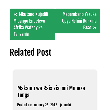
Post
Mkutano Kujadili
Mapambano Yazuka
navigation
Mipango Endelevu
Upya Nchini Burkina
Afrika Wafanyika
Faso
Tanzania
Related Post
Makamu wa Rais ziarani Muheza
Tanga
Posted on:
January 26, 2012
-
jomushi