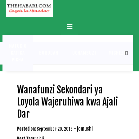
Skip
to
content
Primary
Menu
MATUKIO
KATIKA
BURUDANI
UCHAMBUZI
MICHEZO
PICHA
Wanafunzi Sekondari ya
Loyola Wajeruhiwa kwa Ajali
Dar
-
jomushi
Posted on:
September 20, 2015
Post Tags:
ajali