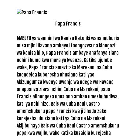
Papa Francis
MAELFU
ya waumini wa Kanisa Katoliki wanahudhuria
misa mjini Havana ambayo itaongozwa na kiongozi
wa kanisa hilo, Papa Francis ambaye anafanya ziara
nchini humo kwa mara ya kwanza. Katika ujumbe
wake, Papa Francis amezitaka Marekani na Cuba
kuendelea kuboresha uhusiano kati yao.
Akizungumza kwenye uwanja wa ndege wa Havana
anapoanza ziara nchini Cuba na Marekani, papa
Francis alipongeza uhusiano ambao umeshuhudiwa
kati ya nchi hizo. Rais wa Cuba Raul Castro
amemshukuru papa Francis kwa jitihada zake
kurejesha uhusiano kati ya Cuba na Marekani.
Akijibu hayo Rais wa Cuba Raul Castro amemshukuru
papa kwa wajibu wake katika kusaidia kurejesha