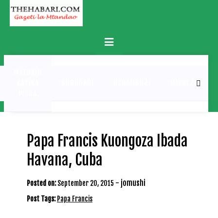
Skip
to
content
Primary
Menu
MATUKIO
KATIKA
BURUDANI
UCHAMBUZI
MICHEZO
PICHA
Papa Francis Kuongoza Ibada
Havana, Cuba
-
jomushi
Posted on:
September 20, 2015
Post Tags:
Papa Francis