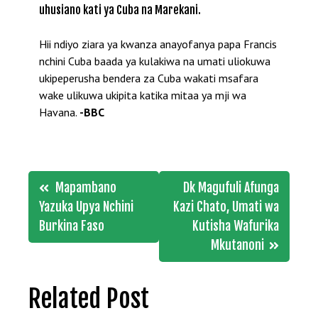
uhusiano kati ya Cuba na Marekani.
Hii ndiyo ziara ya kwanza anayofanya papa Francis
nchini Cuba baada ya kulakiwa na umati uliokuwa
ukipeperusha bendera za Cuba wakati msafara
wake ulikuwa ukipita katika mitaa ya mji wa
Havana.
-BBC
Post
Mapambano
Dk Magufuli Afunga
navigation
Yazuka Upya Nchini
Kazi Chato, Umati wa
Burkina Faso
Kutisha Wafurika
Mkutanoni
Related Post