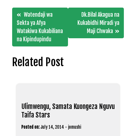
Post
Watendaji wa
Dk.Bilal Akagua na
navigation
Sekta ya Afya
Kukabidhi Miradi ya
Watakiwa Kukabiliana
Maji Chwaka
na Kipindupindu
Related Post
Ulimwengu, Samata Kuongeza Nguvu
Taifa Stars
Posted on:
July 14, 2014
-
jomushi