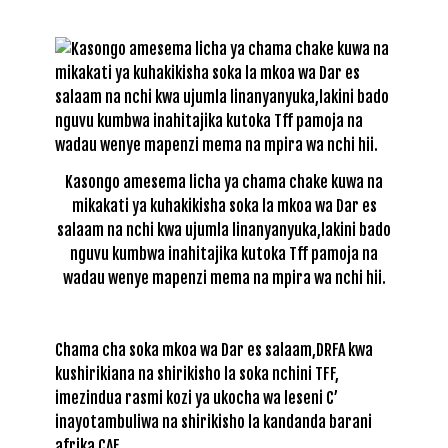
Kasongo amesema licha ya chama chake kuwa na
mikakati ya kuhakikisha soka la mkoa wa Dar es
salaam na nchi kwa ujumla linanyanyuka,lakini bado
nguvu kumbwa inahitajika kutoka Tff pamoja na
wadau wenye mapenzi mema na mpira wa nchi hii.
Chama cha soka mkoa wa Dar es salaam,DRFA kwa
kushirikiana na shirikisho la soka nchini TFF,
imezindua rasmi kozi ya ukocha wa leseni C’
inayotambuliwa na shirikisho la kandanda barani
afrika CAF.