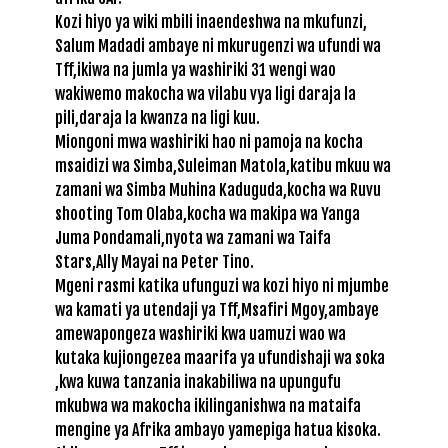
Kozi hiyo ya wiki mbili inaendeshwa na mkufunzi,
Salum Madadi ambaye ni mkurugenzi wa ufundi wa
Tff,ikiwa na jumla ya washiriki 31 wengi wao
wakiwemo makocha wa vilabu vya ligi daraja la
pili,daraja la kwanza na ligi kuu.
Miongoni mwa washiriki hao ni pamoja na kocha
msaidizi wa Simba,Suleiman Matola,katibu mkuu wa
zamani wa Simba Muhina Kaduguda,kocha wa Ruvu
shooting Tom Olaba,kocha wa makipa wa Yanga
Juma Pondamali,nyota wa zamani wa Taifa
Stars,Ally Mayai na Peter Tino.
Mgeni rasmi katika ufunguzi wa kozi hiyo ni mjumbe
wa kamati ya utendaji ya Tff,Msafiri Mgoy,ambaye
amewapongeza washiriki kwa uamuzi wao wa
kutaka kujiongezea maarifa ya ufundishaji wa soka
,kwa kuwa tanzania inakabiliwa na upungufu
mkubwa wa makocha ikilinganishwa na mataifa
mengine ya Afrika ambayo yamepiga hatua kisoka.