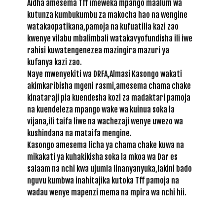
Aidha amesema Tff imeweka mpango maalum wa
kutunza kumbukumbu za makocha hao na wengine
watakaopatikana,pamoja na kufuatilia kazi zao
kwenye vilabu mbalimbali watakavyofundisha ili iwe
rahisi kuwatengenezea mazingira mazuri ya
kufanya kazi zao.
Naye mwenyekiti wa DRFA,Almasi Kasongo wakati
akimkaribisha mgeni rasmi,amesema chama chake
kinataraji pia kuendesha kozi za madaktari pamoja
na kuendeleza mpango wake wa kuinua soka la
vijana,ili taifa liwe na wachezaji wenye uwezo wa
kushindana na mataifa mengine.
Kasongo amesema licha ya chama chake kuwa na
mikakati ya kuhakikisha soka la mkoa wa Dar es
salaam na nchi kwa ujumla linanyanyuka,lakini bado
nguvu kumbwa inahitajika kutoka Tff pamoja na
wadau wenye mapenzi mema na mpira wa nchi hii.