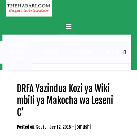
Skip
to
content
Primary
Menu
MATUKIO
KATIKA
BURUDANI
UCHAMBUZI
MICHEZO
PICHA
DRFA Yazindua Kozi ya Wiki
mbili ya Makocha wa Leseni
C’
-
jomushi
Posted on:
September 12, 2015