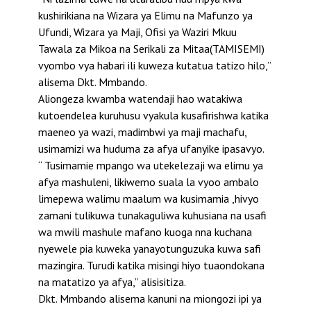
kushirikiana na Wizara ya Elimu na Mafunzo ya
Ufundi, Wizara ya Maji, Ofisi ya Waziri Mkuu
Tawala za Mikoa na Serikali za Mitaa(TAMISEMI)
vyombo vya habari ili kuweza kutatua tatizo hilo,”
alisema Dkt. Mmbando.
Aliongeza kwamba watendaji hao watakiwa
kutoendelea kuruhusu vyakula kusafirishwa katika
maeneo ya wazi, madimbwi ya maji machafu,
usimamizi wa huduma za afya ufanyike ipasavyo.
“ Tusimamie mpango wa utekelezaji wa elimu ya
afya mashuleni, likiwemo suala la vyoo ambalo
limepewa walimu maalum wa kusimamia ,hivyo
zamani tulikuwa tunakaguliwa kuhusiana na usafi
wa mwili mashule mafano kuoga nna kuchana
nyewele pia kuweka yanayotunguzuka kuwa safi
mazingira. Turudi katika misingi hiyo tuaondokana
na matatizo ya afya,” alisisitiza.
Dkt. Mmbando alisema kanuni na miongozi ipi ya