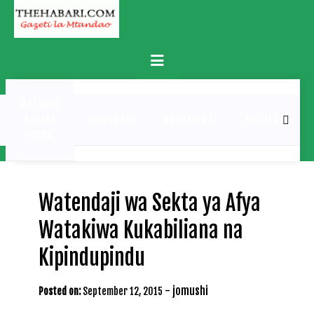
Skip
to
content
Primary
Menu
MATUKIO
KATIKA
BURUDANI
UCHAMBUZI
MICHEZO
PICHA
Watendaji wa Sekta ya Afya
Watakiwa Kukabiliana na
Kipindupindu
-
jomushi
Posted on:
September 12, 2015