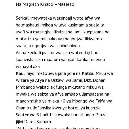
Na Magreth Kinabo –Maelezo
Serikali imewataka watendaji wote afya wa
halmashauri ,mikoa wilaya kusimamia suala la
usafi wa mazingira ilikuizesha jamii kuepukana na
matatizo ya milipuko ya magonjwa likiwemo
suala la ugonjwa wa kipindupindu.
Aidha Serikali pia imewataka watendaji hao,
kuanzisha siku maalum ya usafi katika maeneo
wanayotoka.
Kauli hiyo imetolewa jana jioni na Katibu Mkuu wa
Wizara ya Afya na Ustawi wa Jamii, Dkt. Donan
Mmbando wakati akifunga mkutano mkuu wa
mwaka wa sekta ya afya ambao uliambatana na
maadhimisho ya miaka 40 ya Mpango wa Taifa wa
Chanjo uliofanyika kwenye hoteli ya kuanzia
Septemba 8 hadi 11, mwaka huu Ubungo Plaza
jijini Dares Salaam.
“Ni lazima tuwe na utaratibu huu mpya kwa