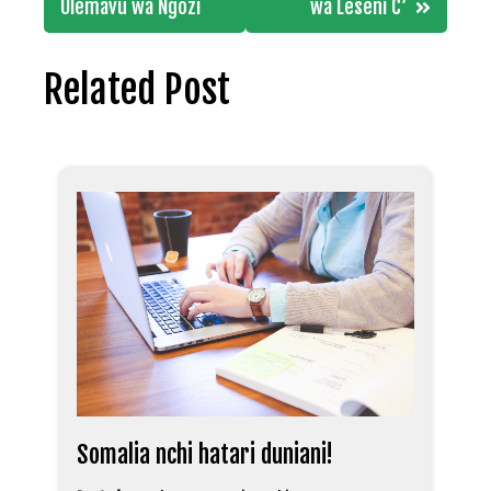
Ulemavu wa Ngozi
wa Leseni C’
Related Post
Somalia nchi hatari duniani!