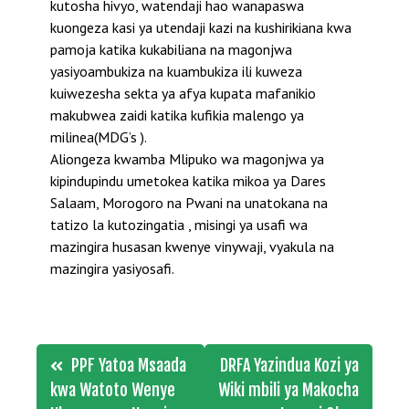
kutosha hivyo, watendaji hao wanapaswa
kuongeza kasi ya utendaji kazi na kushirikiana kwa
pamoja katika kukabiliana na magonjwa
yasiyoambukiza na kuambukiza ili kuweza
kuiwezesha sekta ya afya kupata mafanikio
makubwea zaidi katika kufikia malengo ya
milinea(MDG’s ).
Aliongeza kwamba Mlipuko wa magonjwa ya
kipindupindu umetokea katika mikoa ya Dares
Salaam, Morogoro na Pwani na unatokana na
tatizo la kutozingatia , misingi ya usafi wa
mazingira husasan kwenye vinywaji, vyakula na
mazingira yasiyosafi.
Post
PPF Yatoa Msaada
DRFA Yazindua Kozi ya
navigation
kwa Watoto Wenye
Wiki mbili ya Makocha