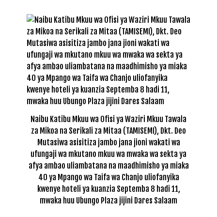
Naibu Katibu Mkuu wa Ofisi ya Waziri Mkuu Tawala
za Mikoa na Serikali za Mitaa (TAMISEMI), Dkt. Deo
Mutasiwa asisitiza jambo jana jioni wakati wa
ufungaji wa mkutano mkuu wa mwaka wa sekta ya
afya ambao uliambatana na maadhimisho ya miaka
40 ya Mpango wa Taifa wa Chanjo uliofanyika
kwenye hoteli ya kuanzia Septemba 8 hadi 11,
mwaka huu Ubungo Plaza jijini Dares Salaam