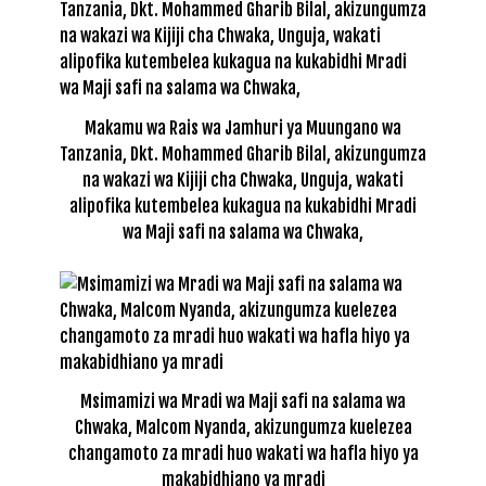
Makamu wa Rais wa Jamhuri ya Muungano wa
Tanzania, Dkt. Mohammed Gharib Bilal, akizungumza
na wakazi wa Kijiji cha Chwaka, Unguja, wakati
alipofika kutembelea kukagua na kukabidhi Mradi
wa Maji safi na salama wa Chwaka,
Msimamizi wa Mradi wa Maji safi na salama wa
Chwaka, Malcom Nyanda, akizungumza kuelezea
changamoto za mradi huo wakati wa hafla hiyo ya
makabidhiano ya mradi