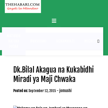
Skip
to
content
Primary
Menu
MATUKIO
KATIKA
BURUDANI
UCHAMBUZI
MICHEZO
PICHA
Dk.Bilal Akagua na Kukabidhi
Miradi ya Maji Chwaka
-
jomushi
Posted on:
September 12, 2015