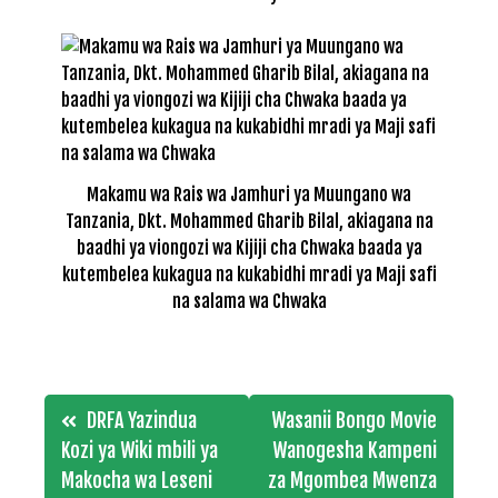
Makamu wa Rais wa Jamhuri ya Muungano wa
Tanzania, Dkt. Mohammed Gharib Bilal, akiagana na
baadhi ya viongozi wa Kijiji cha Chwaka baada ya
kutembelea kukagua na kukabidhi mradi ya Maji safi
na salama wa Chwaka
Post
DRFA Yazindua
Wasanii Bongo Movie
navigation
Kozi ya Wiki mbili ya
Wanogesha Kampeni
Makocha wa Leseni
za Mgombea Mwenza