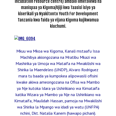
incubation resource centre) ambalo limetolewa na
manispaa ya Kigoma/Ujiji kwa Taasisi isiyo ya
kiserikali ya Nyakitonto Youth For Development
Tanzania kwa faida ya vijana Kigoma kujikwamua
kiuchumi.
Mkuu wa Mkoa wa Kigoma, Kanali mstaafu Issa
Machibya akiongozana na Mratibu Mkazi wa
Mashirika ya Umoja wa Mataifa na Mwakilishi wa
Shirika la Maendeleo (UNDP), Alvaro Rodriguez
mara tu baada ya kumpokea alipowasili ofisini
kwake akiwa ameongozana na Ofisa wa Mambo
ya Nje kutoka Idara ya Ushirikiano wa Kimataifa
katika Wizara ya Mambo ya Nje na Ushirikiano wa
Kimataifa, Maulidah Hassan, pamoja na Mwakilishi
wa Shirika la Mpango wa idadi ya watu (UNFPA)
nchini, Dkt. Natalia Kanem (hawapo pichani).