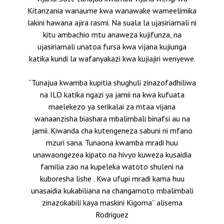
Kitanzania wanaume kwa wanawake wameelimika
lakini hawana ajira rasmi. Na suala la ujasiriamali ni
kitu ambachio mtu anaweza kujifunza, na
ujasiriamali unatoa fursa kwa vijana kujiunga
katika kundi la wafanyakazi kwa kujiajiri wenyewe.
“Tunajua kwamba kupitia shughuli zinazofadhiliwa
na ILO katika ngazi ya jamii na kwa kufuata
maelekezo ya serikalai za mtaa vijana
wanaanzisha biashara mbalimbali binafsi au na
jamii. Kiwanda cha kutengeneza sabuni ni mfano
mzuri sana. Tunaona kwamba mradi huu
unawaongezea kipato na hivyo kuweza kusaidia
familia zao na kupeleka watoto shuleni na
kuboresha lishe . Kwa ufupi mradi kama huu
unasaidia kukabiliana na changamoto mbalimbali
zinazokabili kaya maskini Kigoma” alisema
Rodriguez