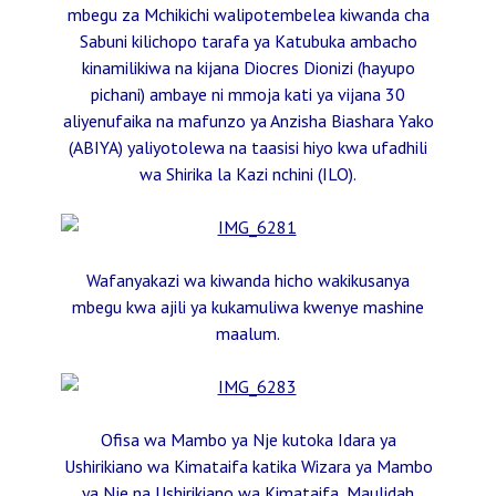
mbegu za Mchikichi walipotembelea kiwanda cha
Sabuni kilichopo tarafa ya Katubuka ambacho
kinamilikiwa na kijana Diocres Dionizi (hayupo
pichani) ambaye ni mmoja kati ya vijana 30
aliyenufaika na mafunzo ya Anzisha Biashara Yako
(ABIYA) yaliyotolewa na taasisi hiyo kwa ufadhili
wa Shirika la Kazi nchini (ILO).
Wafanyakazi wa kiwanda hicho wakikusanya
mbegu kwa ajili ya kukamuliwa kwenye mashine
maalum.
Ofisa wa Mambo ya Nje kutoka Idara ya
Ushirikiano wa Kimataifa katika Wizara ya Mambo
ya Nje na Ushirikiano wa Kimataifa, Maulidah