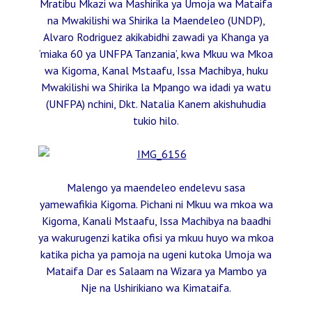
Mratibu Mkazi wa Mashirika ya Umoja wa Mataifa
na Mwakilishi wa Shirika la Maendeleo (UNDP),
Alvaro Rodriguez akikabidhi zawadi ya Khanga ya
‘miaka 60 ya UNFPA Tanzania’, kwa Mkuu wa Mkoa
wa Kigoma, Kanal Mstaafu, Issa Machibya, huku
Mwakilishi wa Shirika la Mpango wa idadi ya watu
(UNFPA) nchini, Dkt. Natalia Kanem akishuhudia
tukio hilo.
Malengo ya maendeleo endelevu sasa
yamewafikia Kigoma. Pichani ni Mkuu wa mkoa wa
Kigoma, Kanali Mstaafu, Issa Machibya na baadhi
ya wakurugenzi katika ofisi ya mkuu huyo wa mkoa
katika picha ya pamoja na ugeni kutoka Umoja wa
Mataifa Dar es Salaam na Wizara ya Mambo ya
Nje na Ushirikiano wa Kimataifa.