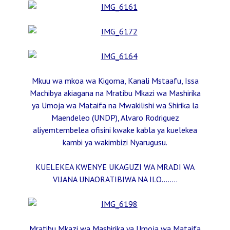
Mkuu wa mkoa wa Kigoma, Kanali Mstaafu, Issa
Machibya akiagana na Mratibu Mkazi wa Mashirika
ya Umoja wa Mataifa na Mwakilishi wa Shirika la
Maendeleo (UNDP), Alvaro Rodriguez
aliyemtembelea ofisini kwake kabla ya kuelekea
kambi ya wakimbizi Nyarugusu.
KUELEKEA KWENYE UKAGUZI WA MRADI WA
VIJANA UNAORATIBIWA NA ILO……..
Mratibu Mkazi wa Mashirika ya Umoja wa Mataifa