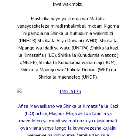
kwa wakimbizi.
Mashirika hayo ya Umoja wa Mataifa
yanayotekeleza miradi mbalimbali mkoani Kigoma
ni pamoja na Shirika la Kuhudumia wakimbizi
(UNHCR),Shirika la Afya Duniani ( WHO), Shirika la
Mpango wa Idadi ya watu (UNFPA) ,Shirika la kazi
la Kimataifa ( ILO), Shirika la Kuhudumia watoto(
UNICEF), Shirika la Kuhudumia wahamiaji ( IOM),
Shirika la Mpango wa Chakula Duniani (WFP) na
Shirika la maendeleo (UNDP).
Afisa Mawasiliano wa Shirika la Kimataifa la Kazi
(ILO) nchini, Magnus Minja akitoa taarifa ya
maendeleo ya mradi wa mafunzo ya ujasiriamali
kwa vijana yenye lengo la kuwawezesha kujiajiri
wenyewe na kuhudumai familia zao kwa