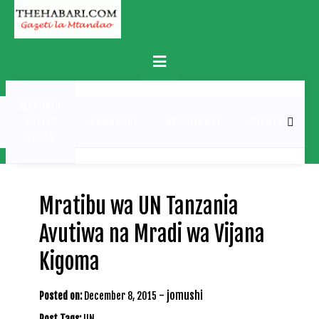
Skip
to
content
Primary
Menu
MATUKIO
KATIKA
BURUDANI
UCHAMBUZI
MICHEZO
PICHA
Mratibu wa UN Tanzania
Avutiwa na Mradi wa Vijana
Kigoma
-
jomushi
Posted on:
December 8, 2015
Post Tags:
UN