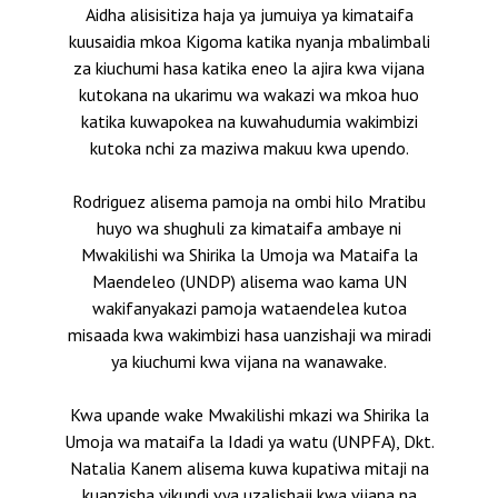
Aidha alisisitiza haja ya jumuiya ya kimataifa
kuusaidia mkoa Kigoma katika nyanja mbalimbali
za kiuchumi hasa katika eneo la ajira kwa vijana
kutokana na ukarimu wa wakazi wa mkoa huo
katika kuwapokea na kuwahudumia wakimbizi
kutoka nchi za maziwa makuu kwa upendo.
Rodriguez alisema pamoja na ombi hilo Mratibu
huyo wa shughuli za kimataifa ambaye ni
Mwakilishi wa Shirika la Umoja wa Mataifa la
Maendeleo (UNDP) alisema wao kama UN
wakifanyakazi pamoja wataendelea kutoa
misaada kwa wakimbizi hasa uanzishaji wa miradi
ya kiuchumi kwa vijana na wanawake.
Kwa upande wake Mwakilishi mkazi wa Shirika la
Umoja wa mataifa la Idadi ya watu (UNPFA), Dkt.
Natalia Kanem alisema kuwa kupatiwa mitaji na
kuanzisha vikundi vya uzalishaji kwa vijana na