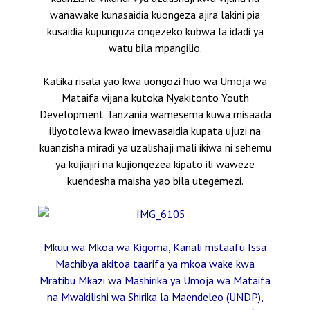
wanawake kunasaidia kuongeza ajira lakini pia
kusaidia kupunguza ongezeko kubwa la idadi ya
watu bila mpangilio.
Katika risala yao kwa uongozi huo wa Umoja wa
Mataifa vijana kutoka Nyakitonto Youth
Development Tanzania wamesema kuwa misaada
iliyotolewa kwao imewasaidia kupata ujuzi na
kuanzisha miradi ya uzalishaji mali ikiwa ni sehemu
ya kujiajiri na kujiongezea kipato ili waweze
kuendesha maisha yao bila utegemezi.
Mkuu wa Mkoa wa Kigoma, Kanali mstaafu Issa
Machibya akitoa taarifa ya mkoa wake kwa
Mratibu Mkazi wa Mashirika ya Umoja wa Mataifa
na Mwakilishi wa Shirika la Maendeleo (UNDP),