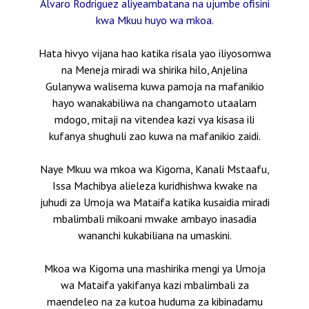
Alvaro Rodriguez aliyeambatana na ujumbe ofisini
kwa Mkuu huyo wa mkoa.
Hata hivyo vijana hao katika risala yao iliyosomwa
na Meneja miradi wa shirika hilo, Anjelina
Gulanywa walisema kuwa pamoja na mafanikio
hayo wanakabiliwa na changamoto utaalam
mdogo, mitaji na vitendea kazi vya kisasa ili
kufanya shughuli zao kuwa na mafanikio zaidi.
Naye Mkuu wa mkoa wa Kigoma, Kanali Mstaafu,
Issa Machibya alieleza kuridhishwa kwake na
juhudi za Umoja wa Mataifa katika kusaidia miradi
mbalimbali mikoani mwake ambayo inasadia
wananchi kukabiliana na umaskini.
Mkoa wa Kigoma una mashirika mengi ya Umoja
wa Mataifa yakifanya kazi mbalimbali za
maendeleo na za kutoa huduma za kibinadamu