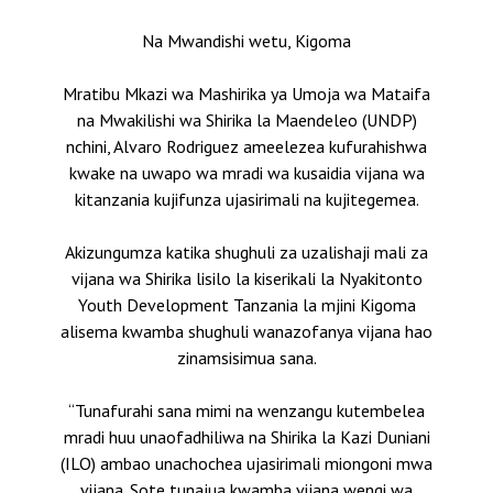
Na Mwandishi wetu, Kigoma
Mratibu Mkazi wa Mashirika ya Umoja wa Mataifa
na Mwakilishi wa Shirika la Maendeleo (UNDP)
nchini, Alvaro Rodriguez ameelezea kufurahishwa
kwake na uwapo wa mradi wa kusaidia vijana wa
kitanzania kujifunza ujasirimali na kujitegemea.
Akizungumza katika shughuli za uzalishaji mali za
vijana wa Shirika lisilo la kiserikali la Nyakitonto
Youth Development Tanzania la mjini Kigoma
alisema kwamba shughuli wanazofanya vijana hao
zinamsisimua sana.
“Tunafurahi sana mimi na wenzangu kutembelea
mradi huu unaofadhiliwa na Shirika la Kazi Duniani
(ILO) ambao unachochea ujasirimali miongoni mwa
vijana. Sote tunajua kwamba vijana wengi wa