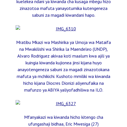
kuelekea ndani ya kiwanda cha kusaga mbegu hizo
zinazotoa mafuta yanayotumika kutengeneza
sabuni za magadi kiwandani hapo.
Mratibu Mkazi wa Mashirika ya Umoja wa Mataifa
na Mwakilishi wa Shirika la Maendeleo (UNDP),
Alvaro Rodriguez akivaa koti maalum kwa ajili ya
kuingia kiwanda kujionea jinsi kijana huyo
anayotengeneza sabuni za magadi zinazotokana
mafuta ya mchikichi. Kushoto mmiliki wa kiwanda
hicho kijana Diocres Dionizi aliyenufaika na
mafunzo ya ABIYA yaliyofadhiliwa na ILO.
Mfanyakazi wa kiwanda hicho kitengo cha
ufungashaji bidhaa, Eric Mwesiga (27)