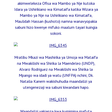
akimwelekeza Ofisa wa Mambo ya Nje kutoka
Idara ya Ushirikiano wa Kimataifa katika Wizara ya
Mambo ya Nje na Ushirikiano wa Kimataifa,
Maulidah Hassan (kushoto) namna wanavyopakia
sabuni hizo kwenye mifuko maalum tayari kuingia
sokoni.
Mratibu Mkazi wa Mashirika ya Umoja wa Mataifa
na Mwakilishi wa Shirika la Maendeleo (UNDP),
Alvaro Rodriguez na Mwakilishi wa Shirika la
Mpango wa idadi ya watu (UNFPA) nchini, Dk.
Natalia Kanem wakishuhudia maandalizi ya
utengenezaji wa sabuni kiwandani hapo.
Maandalizi yakianza kwa kumimina mafuta