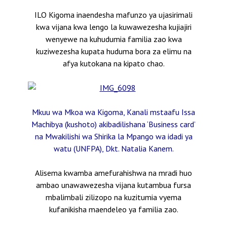
ILO Kigoma inaendesha mafunzo ya ujasirimali
kwa vijana kwa lengo la kuwawezesha kujiajiri
wenyewe na kuhudumia familia zao kwa
kuziwezesha kupata huduma bora za elimu na
afya kutokana na kipato chao.
Mkuu wa Mkoa wa Kigoma, Kanali mstaafu Issa
Machibya (kushoto) akibadilishana ‘Business card’
na Mwakilishi wa Shirika la Mpango wa idadi ya
watu (UNFPA), Dkt. Natalia Kanem.
Alisema kwamba amefurahishwa na mradi huo
ambao unawawezesha vijana kutambua fursa
mbalimbali zilizopo na kuzitumia vyema
kufanikisha maendeleo ya familia zao.