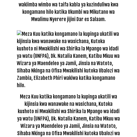
wakiimba wimbo wa taifa kabla ya kuzinduliwa kwa
kongamano hilo katika Ukumbi wa Mikutano wa
Mwalimu Nyerere jijini Dar es Salaam.
Meza Kuu katika kongamano la kupinga ukatili wa
kijinsia kwa wanawake na wasichana, Kutoka
kushoto ni Mwakilishi wa Shirika la Mpango wa idadi
ya watu (UNFPA), Dk. Natalia Kanem, Katibu Mkuu wa
Wizara ya Maendeleo ya Jamii, Jinsia na Watoto,
Sihaba Nkinga na Ofisa Mwakilishi kutoka Ubalozi wa