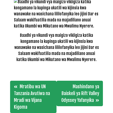
Baadhi ya vikundi vya maigizo vikiigiza katika
kongamano la kupinga ukatili wa kijinsia kwa
wanawake na wasichana lililofanyika leo jijini Dar es
Salaam wakifuatilia mada na majadiliano anuai
katika Ukumbi wa Mikutano wa Mwalimu Nyerere.
Post
Mratibu wa UN
Mashindano ya
navigation
Tanzania Avutiwa na
Baiskeli ya Rift Valley
Mradi wa Vijana
Odyssey Yafanyika
Kigoma