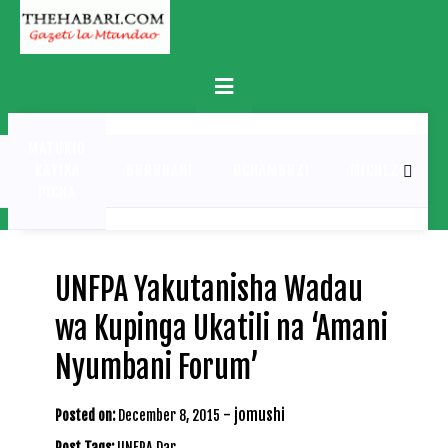
Skip
to
content
Primary
Menu
MATUKIO
KATIKA
BURUDANI
UCHAMBUZI
MICHEZO
PICHA
UNFPA Yakutanisha Wadau
wa Kupinga Ukatili na ‘Amani
Nyumbani Forum’
-
jomushi
Posted on:
December 8, 2015
Post Tags:
UNFPA Dar