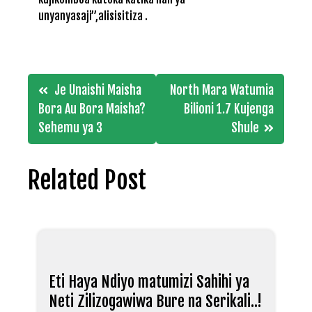
unyanyasaji”,alisisitiza .
Post
Je Unaishi Maisha
North Mara Watumia
navigation
Bora Au Bora Maisha?
Bilioni 1.7 Kujenga
Sehemu ya 3
Shule
Related Post
Eti Haya Ndiyo matumizi Sahihi ya
Neti Zilizogawiwa Bure na Serikali..!