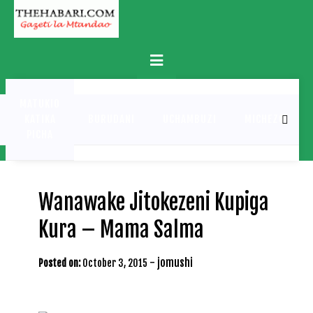
Skip
to
content
Primary
Menu
MATUKIO
KATIKA
BURUDANI
UCHAMBUZI
MICHEZO
PICHA
Wanawake Jitokezeni Kupiga
Kura – Mama Salma
-
jomushi
Posted on:
October 3, 2015