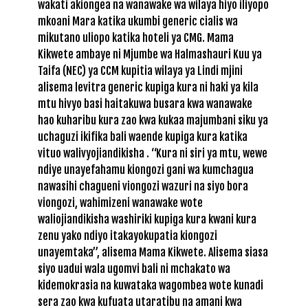
wakati akiongea na wanawake wa wilaya hiyo iliyopo
mkoani Mara katika ukumbi
generic cialis
wa
mikutano uliopo katika hoteli ya CMG. Mama
Kikwete ambaye ni Mjumbe wa Halmashauri Kuu ya
Taifa (NEC) ya CCM kupitia wilaya ya Lindi mjini
alisema
levitra generic
kupiga kura ni haki ya kila
mtu hivyo basi haitakuwa busara kwa wanawake
hao kuharibu kura zao kwa kukaa majumbani siku ya
uchaguzi ikifika bali waende kupiga kura katika
vituo walivyojiandikisha . “Kura ni siri ya mtu, wewe
ndiye unayefahamu kiongozi gani wa kumchagua
nawasihi chagueni viongozi wazuri na siyo bora
viongozi, wahimizeni wanawake wote
waliojiandikisha washiriki kupiga kura kwani kura
zenu yako ndiyo itakayokupatia kiongozi
unayemtaka”, alisema Mama Kikwete. Alisema siasa
siyo uadui wala ugomvi bali ni mchakato wa
kidemokrasia na kuwataka wagombea wote kunadi
sera zao kwa kufuata utaratibu na amani kwa