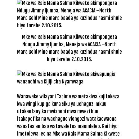
Mke wa Rais Mama Salma Kikwete akimpongeza
Ndugu Jimmy Ijumba, Meneja wa ACACIA –North
Mara Gold Mine mara baada ya kuzindua rasmi shule
hiyo tarehe 2.10.2015.
Wanawake wilayani Tarime wametakiwa kujitokeza
kwa wingi kupiga kura siku ya uchaguzi mkuu
utakaofanyika mwishoni mwa mwezi huu
itakapofika na wachague viongozi watakaowaona
wanafaa ambao watawaletea maendeleo. Rai hiyo
imetolewa leo na Mke wa Rais Mama Salma Kikwete