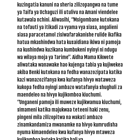
kuzingatia kanuni na sheria zilizopangwa na tume
ya Taifa ya Uchaguzi ili utulivu na Amani viendelee
kutawala nchini. Aliwasihi, “Msigombane kutokana
na tofauti ya itikadi za vyama vya siasa, angalieni
siasa
paracetamol
zisiwafarakanishe
rulide
ikafika
hatua mkashindwa hata kusaidiana ikiwa ni pamoja
na kushindwa kuzikana kumbukeni nyinyi ni ndugu
wa wilaya moja ya Tarime”. Aidha Mama Kikwete
aliwataka wanawake hao kujenga tabia ya kujiwekea
akiba Benki kutokana na fedha wanazozipata katika
kazi wanazozifanya kwa kufanya hivyo wataweza
kukopa fedha nyingi ambazo watafanyia shughuli za
maendeleo na hivyo kujikomboa kiuchumi.
“Unganeni pamoja ili muweze kujikwamua kiuchumi,
simameni katika majukwaa teteeni haki zenu,
pingeni mila zilizopitwa na wakati ambazo
zinamkandamiza mwanamke na hivyo kumrudisha
nyuma kimaendeleo kwa kufanya hivyo mtaweza
kujikomboa kutoka katika hali ya