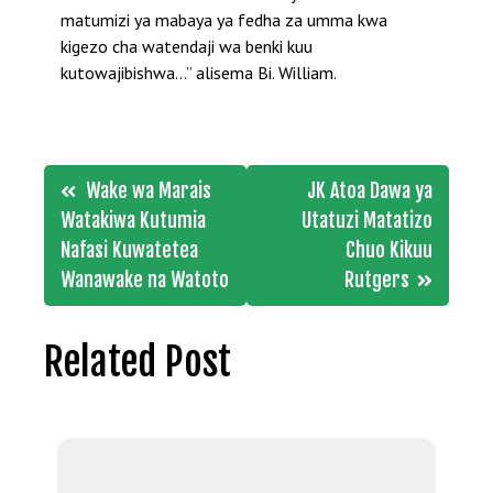
matumizi ya mabaya ya fedha za umma kwa
kigezo cha watendaji wa benki kuu
kutowajibishwa…” alisema Bi. William.
Post
Wake wa Marais
JK Atoa Dawa ya
navigation
Watakiwa Kutumia
Utatuzi Matatizo
Nafasi Kuwatetea
Chuo Kikuu
Wanawake na Watoto
Rutgers
Related Post