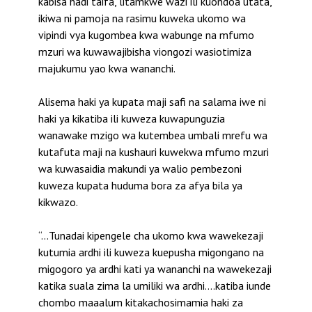
kabisa hadi taifa, litamkwe wazi ili kuondoa utata,
ikiwa ni pamoja na rasimu kuweka ukomo wa
vipindi vya kugombea kwa wabunge na mfumo
mzuri wa kuwawajibisha viongozi wasiotimiza
majukumu yao kwa wananchi.
Alisema haki ya kupata maji safi na salama iwe ni
haki ya kikatiba ili kuweza kuwapunguzia
wanawake mzigo wa kutembea umbali mrefu wa
kutafuta maji na kushauri kuwekwa mfumo mzuri
wa kuwasaidia makundi ya walio pembezoni
kuweza kupata huduma bora za afya bila ya
kikwazo.
“…Tunadai kipengele cha ukomo kwa wawekezaji
kutumia ardhi ili kuweza kuepusha migongano na
migogoro ya ardhi kati ya wananchi na wawekezaji
katika suala zima la umiliki wa ardhi….katiba iunde
chombo maaalum kitakachosimamia haki za