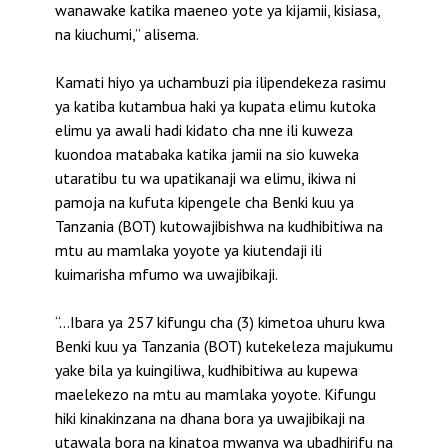
wanawake katika maeneo yote ya kijamii, kisiasa,
na kiuchumi,” alisema.
Kamati hiyo ya uchambuzi pia ilipendekeza rasimu
ya katiba kutambua haki ya kupata elimu kutoka
elimu ya awali hadi kidato cha nne ili kuweza
kuondoa matabaka katika jamii na sio kuweka
utaratibu tu wa upatikanaji wa elimu, ikiwa ni
pamoja na kufuta kipengele cha Benki kuu ya
Tanzania (BOT) kutowajibishwa na kudhibitiwa na
mtu au mamlaka yoyote ya kiutendaji ili
kuimarisha mfumo wa uwajibikaji.
“…Ibara ya 257 kifungu cha (3) kimetoa uhuru kwa
Benki kuu ya Tanzania (BOT) kutekeleza majukumu
yake bila ya kuingiliwa, kudhibitiwa au kupewa
maelekezo na mtu au mamlaka yoyote. Kifungu
hiki kinakinzana na dhana bora ya uwajibikaji na
utawala bora na kinatoa mwanya wa ubadhirifu na