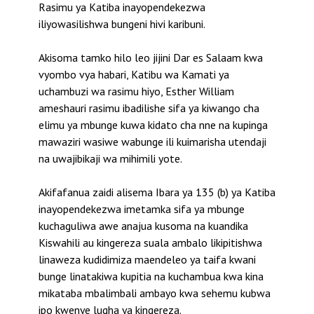
Rasimu ya Katiba inayopendekezwa
iliyowasilishwa bungeni hivi karibuni.
Akisoma tamko hilo leo jijini Dar es Salaam kwa
vyombo vya habari, Katibu wa Kamati ya
uchambuzi wa rasimu hiyo, Esther William
ameshauri rasimu ibadilishe sifa ya kiwango cha
elimu ya mbunge kuwa kidato cha nne na kupinga
mawaziri wasiwe wabunge ili kuimarisha utendaji
na uwajibikaji wa mihimili yote.
Akifafanua zaidi alisema Ibara ya 135 (b) ya Katiba
inayopendekezwa imetamka sifa ya mbunge
kuchaguliwa awe anajua kusoma na kuandika
Kiswahili au kingereza suala ambalo likipitishwa
linaweza kudidimiza maendeleo ya taifa kwani
bunge linatakiwa kupitia na kuchambua kwa kina
mikataba mbalimbali ambayo kwa sehemu kubwa
ipo kwenye lugha ya kingereza.