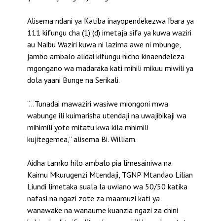
Alisema ndani ya Katiba inayopendekezwa Ibara ya
111 kifungu cha (1) (d) imetaja sifa ya kuwa waziri
au Naibu Waziri kuwa ni lazima awe ni mbunge,
jambo ambalo alidai kifungu hicho kinaendeleza
mgongano wa madaraka kati mihili mikuu miwili ya
dola yaani Bunge na Serikali.
“…Tunadai mawaziri wasiwe miongoni mwa
wabunge ili kuimarisha utendaji na uwajibikaji wa
mihimili yote mitatu kwa kila mhimili
kujitegemea,” alisema Bi. William.
Aidha tamko hilo ambalo pia limesainiwa na
Kaimu Mkurugenzi Mtendaji, TGNP Mtandao Lilian
Liundi limetaka suala la uwiano wa 50/50 katika
nafasi na ngazi zote za maamuzi kati ya
wanawake na wanaume kuanzia ngazi za chini