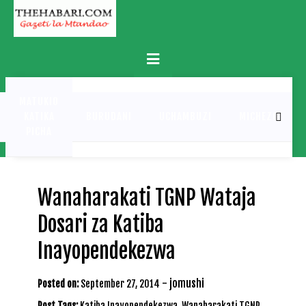
Skip
to
content
Primary
Menu
MATUKIO
KATIKA
BURUDANI
UCHAMBUZI
MICHEZO
PICHA
Wanaharakati TGNP Wataja
Dosari za Katiba
Inayopendekezwa
-
jomushi
Posted on:
September 27, 2014
Post Tags:
Katiba Inayopendekezwa
,
Wanaharakati TGNP