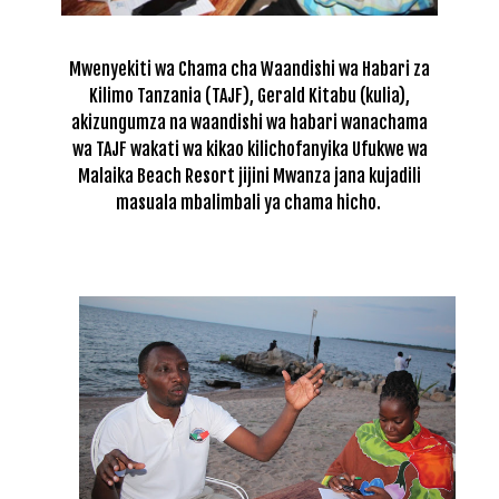
Mwenyekiti wa Chama cha Waandishi wa Habari za
Kilimo Tanzania (TAJF), Gerald Kitabu (kulia),
akizungumza na waandishi wa habari wanachama
wa TAJF wakati wa kikao kilichofanyika Ufukwe wa
Malaika Beach Resort jijini Mwanza jana kujadili
masuala mbalimbali ya chama hicho.