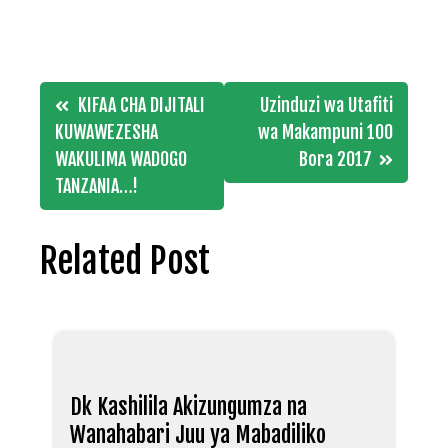
Post
KIFAA CHA DIJITALI
Uzinduzi wa Utafiti
navigation
KUWAWEZESHA
wa Makampuni 100
WAKULIMA WADOGO
Bora 2017
TANZANIA…!
Related Post
Dk Kashilila Akizungumza na
Wanahabari Juu ya Mabadiliko