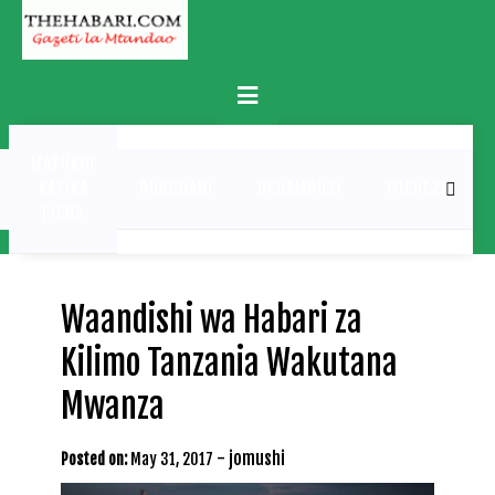
Skip
to
content
Primary
Menu
MATUKIO
KATIKA
BURUDANI
UCHAMBUZI
MICHEZO
PICHA
Waandishi wa Habari za
Kilimo Tanzania Wakutana
Mwanza
-
jomushi
Posted on:
May 31, 2017