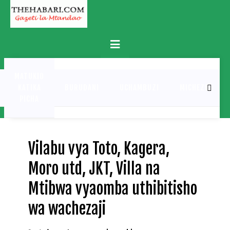
Skip
to
content
Primary
Menu
MATUKIO
KATIKA
BURUDANI
UCHAMBUZI
MICHEZO
PICHA
Vilabu vya Toto, Kagera,
Moro utd, JKT, Villa na
Mtibwa vyaomba uthibitisho
wa wachezaji