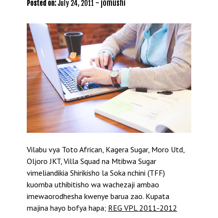
-
jomushi
Posted on:
July 24, 2011
Vilabu vya Toto African, Kagera Sugar, Moro Utd,
Oljoro JKT, Villa Squad na Mtibwa Sugar
vimeliandikia Shirikisho la Soka nchini (TFF)
kuomba uthibitisho wa wachezaji ambao
imewaorodhesha kwenye barua zao. Kupata
majina hayo bofya hapa;
REG VPL 2011-2012