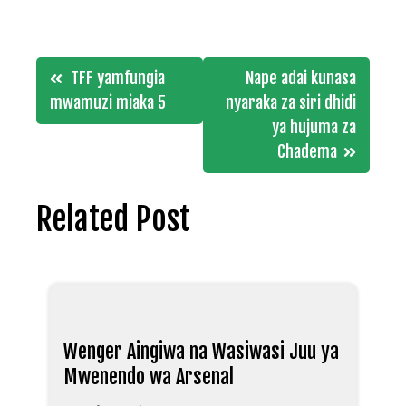
Post
TFF yamfungia
Nape adai kunasa
navigation
mwamuzi miaka 5
nyaraka za siri dhidi
ya hujuma za
Chadema
Related Post
Wenger Aingiwa na Wasiwasi Juu ya
Mwenendo wa Arsenal