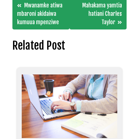
Post
Mwanamke atiwa
Mahakama yamtia
navigation
mbaroni akidaiwa
hatiani Charles
kumuua mpenziwe
Taylor
Related Post