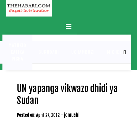
Skip
to
content
Primary
Menu
MATUKIO
KATIKA
BURUDANI
UCHAMBUZI
MICHEZO
PICHA
UN yapanga vikwazo dhidi ya
Sudan
-
jomushi
Posted on:
April 27, 2012