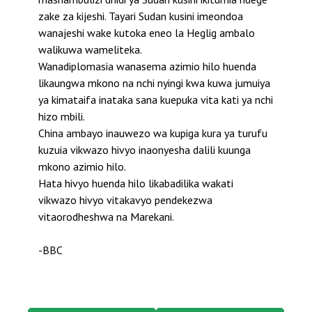
zake za kijeshi. Tayari Sudan kusini imeondoa
wanajeshi wake kutoka eneo la Heglig ambalo
walikuwa wameliteka.
Wanadiplomasia wanasema azimio hilo huenda
likaungwa mkono na nchi nyingi kwa kuwa jumuiya
ya kimataifa inataka sana kuepuka vita kati ya nchi
hizo mbili.
China ambayo inauwezo wa kupiga kura ya turufu
kuzuia vikwazo hivyo inaonyesha dalili kuunga
mkono azimio hilo.
Hata hivyo huenda hilo likabadilika wakati
vikwazo hivyo vitakavyo pendekezwa
vitaorodheshwa na Marekani.
-BBC