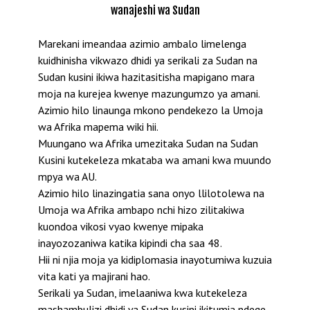
wanajeshi wa Sudan
Marekani imeandaa azimio ambalo limelenga
kuidhinisha vikwazo dhidi ya serikali za Sudan na
Sudan kusini ikiwa hazitasitisha mapigano mara
moja na kurejea kwenye mazungumzo ya amani.
Azimio hilo linaunga mkono pendekezo la Umoja
wa Afrika mapema wiki hii.
Muungano wa Afrika umezitaka Sudan na Sudan
Kusini kutekeleza mkataba wa amani kwa muundo
mpya wa AU.
Azimio hilo linazingatia sana onyo llilotolewa na
Umoja wa Afrika ambapo nchi hizo zilitakiwa
kuondoa vikosi vyao kwenye mipaka
inayozozaniwa katika kipindi cha saa 48.
Hii ni njia moja ya kidiplomasia inayotumiwa kuzuia
vita kati ya majirani hao.
Serikali ya Sudan, imelaaniwa kwa kutekeleza
mashambulizi dhidi ya Sudan kusini ikitumia ndege