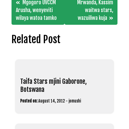
Post
Mgogoro UVCCM
Mrwanda, Kassim
navigation
Arusha, wenyeviti
waitwa stars,
wilaya watoa tamko
wazuiliwa kuja
Related Post
Taifa Stars mjini Gaborone,
Botswana
Posted on:
August 14, 2012
-
jomushi