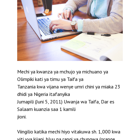
Mechi ya kwanza ya mchujo ya michuano ya
Olimpiki kati ya timu ya Taifa ya
Tanzania kwa vijana wenye umri chini ya miaka 23
dhidi ya Nigeria itafanyika
Jumapili (Juni 5, 2011) Uwanja wa Taifa, Dar es
Salaam kuanzia saa 1 kamili
jioni.
Viingilio katika mechi hiyo vitakuwa sh. 1,000 kwa
viti vya kijani, bluu na rangi ya chungwa (orange