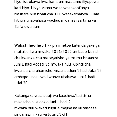
hiyo, isipokuwa kwa kampuni maalumu iliyopewa
kazi hiyo. Hivyo vijana wote watakaofanya
biashara bila kibali cha TFF watakamatwa. Suala
hili pia linawahusu wachuuzi wa jezi za timu ya
Taifa uwanjani.
Wakati huo huo TFF
pia imetoa kalenda yake ya
matukio kwa mwaka 2011/2012 ambapo kipindi
cha kwanza cha matayarisho ya msimu kinaanza
Juni 1 hadi Agosti 13 mwaka huu. Kipindi cha
kwanza cha uhamisho kinaanza Juni 1 hadi Julai 15
ambapo usajili wa kwanza utakuwa Juni 1 hadi
Julai 20.
Kutangaza wachezaji wa kuachwa/kusitisha
mikataba ni kuanzia Juni 1 hadi 21
mwaka huu wakati kupitia majina na kutangaza
pingamizi ni kati ya Julai 21-31