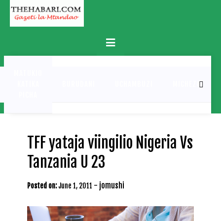
Skip
to
content
Primary
Menu
MATUKIO
KATIKA
BURUDANI
UCHAMBUZI
MICHEZO
PICHA
TFF yataja viingilio Nigeria Vs
Tanzania U 23
-
jomushi
Posted on:
June 1, 2011