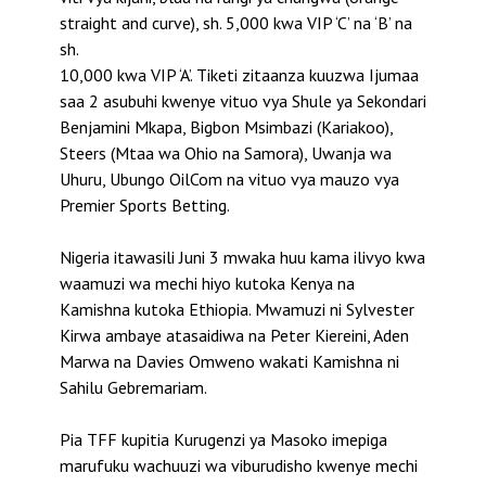
straight and curve), sh. 5,000 kwa VIP ‘C’ na ‘B’ na
sh.
10,000 kwa VIP ‘A’. Tiketi zitaanza kuuzwa Ijumaa
saa 2 asubuhi kwenye vituo vya Shule ya Sekondari
Benjamini Mkapa, Bigbon Msimbazi (Kariakoo),
Steers (Mtaa wa Ohio na Samora), Uwanja wa
Uhuru, Ubungo OilCom na vituo vya mauzo vya
Premier Sports Betting.
Nigeria itawasili Juni 3 mwaka huu kama ilivyo kwa
waamuzi wa mechi hiyo kutoka Kenya na
Kamishna kutoka Ethiopia. Mwamuzi ni Sylvester
Kirwa ambaye atasaidiwa na Peter Kiereini, Aden
Marwa na Davies Omweno wakati Kamishna ni
Sahilu Gebremariam.
Pia TFF kupitia Kurugenzi ya Masoko imepiga
marufuku wachuuzi wa viburudisho kwenye mechi