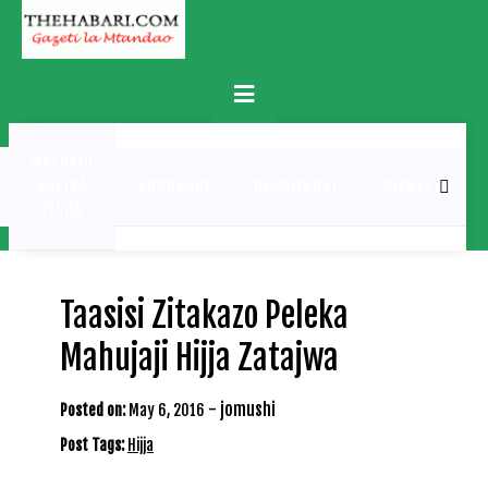
Skip
to
content
Primary
Menu
MATUKIO
KATIKA
BURUDANI
UCHAMBUZI
MICHEZO
PICHA
Taasisi Zitakazo Peleka
Mahujaji Hijja Zatajwa
-
jomushi
Posted on:
May 6, 2016
Post Tags:
Hijja