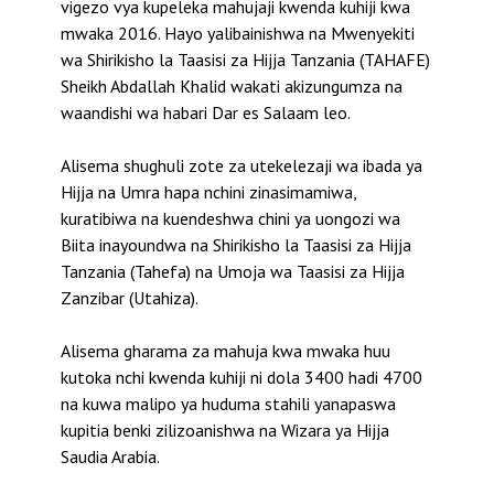
vigezo vya kupeleka mahujaji kwenda kuhiji kwa
mwaka 2016. Hayo yalibainishwa na Mwenyekiti
wa Shirikisho la Taasisi za Hijja Tanzania (TAHAFE)
Sheikh Abdallah Khalid wakati akizungumza na
waandishi wa habari Dar es Salaam leo.
Alisema shughuli zote za utekelezaji wa ibada ya
Hijja na Umra hapa nchini zinasimamiwa,
kuratibiwa na kuendeshwa chini ya uongozi wa
Biita inayoundwa na Shirikisho la Taasisi za Hijja
Tanzania (Tahefa) na Umoja wa Taasisi za Hijja
Zanzibar (Utahiza).
Alisema gharama za mahuja kwa mwaka huu
kutoka nchi kwenda kuhiji ni dola 3400 hadi 4700
na kuwa malipo ya huduma stahili yanapaswa
kupitia benki zilizoanishwa na Wizara ya Hijja
Saudia Arabia.