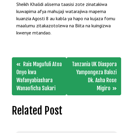
Sheikh Khalidi alisema taasisi zote zinatakiwa
kuwapima afya mahujaji watarajiwa mapema
kuanzia Agosti 8 au kabla ya hapo na kujaza fomu
maalumu zitakazotolewa na Biita na kuingizwa
kwenye mtandao.
Post
Rais Magufuli Atoa
Tanzania UK Diaspora
navigation
Onyo kwa
Yampongeza Balozi
Wafanyabiashara
Dk. Asha Rose
Wanaoficha Sukari
Migiro
Related Post