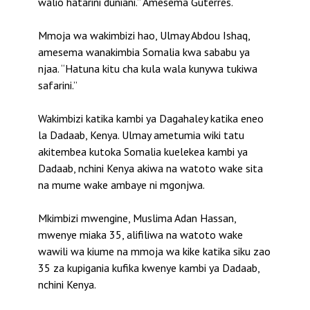
walio hatarini duniani.” Amesema Guterres.
Mmoja wa wakimbizi hao, Ulmay Abdou Ishaq,
amesema wanakimbia Somalia kwa sababu ya
njaa. “Hatuna kitu cha kula wala kunywa tukiwa
safarini.”
Wakimbizi katika kambi ya Dagahaley katika eneo
la Dadaab, Kenya. Ulmay ametumia wiki tatu
akitembea kutoka Somalia kuelekea kambi ya
Dadaab, nchini Kenya akiwa na watoto wake sita
na mume wake ambaye ni mgonjwa.
Mkimbizi mwengine, Muslima Adan Hassan,
mwenye miaka 35, alifiliwa na watoto wake
wawili wa kiume na mmoja wa kike katika siku zao
35 za kupigania kufika kwenye kambi ya Dadaab,
nchini Kenya.