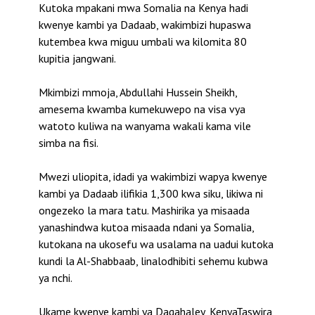
Kutoka mpakani mwa Somalia na Kenya hadi
kwenye kambi ya Dadaab, wakimbizi hupaswa
kutembea kwa miguu umbali wa kilomita 80
kupitia jangwani.
Mkimbizi mmoja, Abdullahi Hussein Sheikh,
amesema kwamba kumekuwepo na visa vya
watoto kuliwa na wanyama wakali kama vile
simba na fisi.
Mwezi uliopita, idadi ya wakimbizi wapya kwenye
kambi ya Dadaab ilifikia 1,300 kwa siku, likiwa ni
ongezeko la mara tatu. Mashirika ya misaada
yanashindwa kutoa misaada ndani ya Somalia,
kutokana na ukosefu wa usalama na uadui kutoka
kundi la Al-Shabbaab, linalodhibiti sehemu kubwa
ya nchi.
Ukame kwenye kambi ya Dagahaley, KenyaTaswira