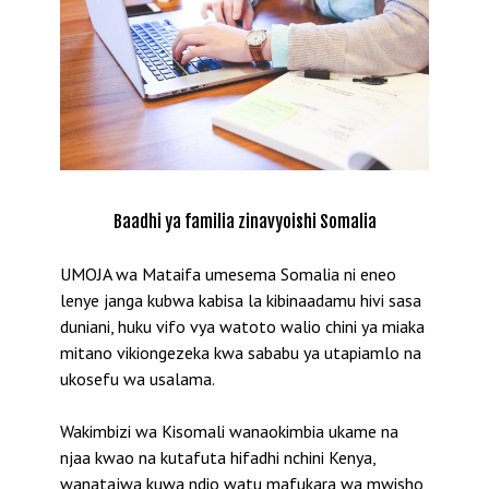
Baadhi ya familia zinavyoishi Somalia
UMOJA wa Mataifa umesema Somalia ni eneo
lenye janga kubwa kabisa la kibinaadamu hivi sasa
duniani, huku vifo vya watoto walio chini ya miaka
mitano vikiongezeka kwa sababu ya utapiamlo na
ukosefu wa usalama.
Wakimbizi wa Kisomali wanaokimbia ukame na
njaa kwao na kutafuta hifadhi nchini Kenya,
wanatajwa kuwa ndio watu mafukara wa mwisho