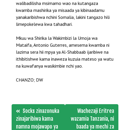
walibadilisha msimamo wao na kutangaza
kwamba mashirika ya misaada ya kibinaadamu
yanakaribishwa nchini Somalia, lakini tangazo hili
limepokelewa kwa tahadhari.
Mkuu wa Shirika la Wakimbizi la Umoja wa
Mataifa, Antonio Guterres, amesema kwamba ni
lazima sera hii mpya ya Al-Shabbaab ijaribiwe na
ithibitishwe kama inaweza kuzuia mateso ya watu
na kuwafanya wasikimbie nchi yao.
CHANZO; DW
Post
Socks zinazonuka
Wachezaji Eritrea
navigation
zinajaribiwa kama
wazamia Tanzania, ni
namna mojawapo ya
baada ya mechi za