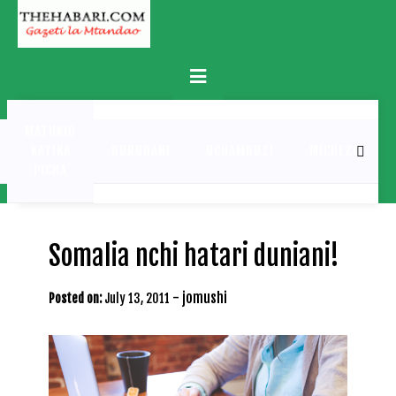
Skip
to
content
Primary
Menu
MATUKIO
KATIKA
BURUDANI
UCHAMBUZI
MICHEZO
PICHA
Somalia nchi hatari duniani!
-
jomushi
Posted on:
July 13, 2011