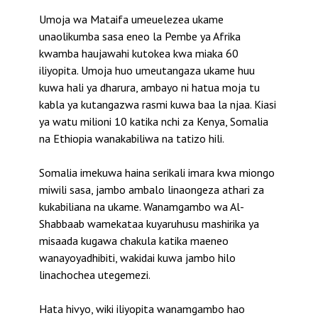
Umoja wa Mataifa umeuelezea ukame
unaolikumba sasa eneo la Pembe ya Afrika
kwamba haujawahi kutokea kwa miaka 60
iliyopita. Umoja huo umeutangaza ukame huu
kuwa hali ya dharura, ambayo ni hatua moja tu
kabla ya kutangazwa rasmi kuwa baa la njaa. Kiasi
ya watu milioni 10 katika nchi za Kenya, Somalia
na Ethiopia wanakabiliwa na tatizo hili.
Somalia imekuwa haina serikali imara kwa miongo
miwili sasa, jambo ambalo linaongeza athari za
kukabiliana na ukame. Wanamgambo wa Al-
Shabbaab wamekataa kuyaruhusu mashirika ya
misaada kugawa chakula katika maeneo
wanayoyadhibiti, wakidai kuwa jambo hilo
linachochea utegemezi.
Hata hivyo, wiki iliyopita wanamgambo hao