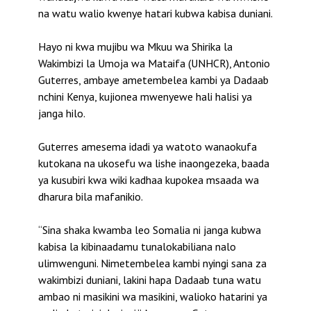
na watu walio kwenye hatari kubwa kabisa duniani.
Hayo ni kwa mujibu wa Mkuu wa Shirika la
Wakimbizi la Umoja wa Mataifa (UNHCR), Antonio
Guterres, ambaye ametembelea kambi ya Dadaab
nchini Kenya, kujionea mwenyewe hali halisi ya
janga hilo.
Guterres amesema idadi ya watoto wanaokufa
kutokana na ukosefu wa lishe inaongezeka, baada
ya kusubiri kwa wiki kadhaa kupokea msaada wa
dharura bila mafanikio.
“Sina shaka kwamba leo Somalia ni janga kubwa
kabisa la kibinaadamu tunalokabiliana nalo
ulimwenguni. Nimetembelea kambi nyingi sana za
wakimbizi duniani, lakini hapa Dadaab tuna watu
ambao ni masikini wa masikini, walioko hatarini ya