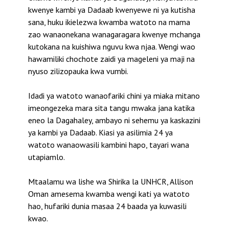
kwenye kambi ya Dadaab kwenyewe ni ya kutisha
sana, huku ikielezwa kwamba watoto na mama
zao wanaonekana wanagaragara kwenye mchanga
kutokana na kuishiwa nguvu kwa njaa. Wengi wao
hawamiliki chochote zaidi ya mageleni ya maji na
nyuso zilizopauka kwa vumbi.
Idadi ya watoto wanaofariki chini ya miaka mitano
imeongezeka mara sita tangu mwaka jana katika
eneo la Dagahaley, ambayo ni sehemu ya kaskazini
ya kambi ya Dadaab. Kiasi ya asilimia 24 ya
watoto wanaowasili kambini hapo, tayari wana
utapiamlo.
Mtaalamu wa lishe wa Shirika la UNHCR, Allison
Oman amesema kwamba wengi kati ya watoto
hao, hufariki dunia masaa 24 baada ya kuwasili
kwao.